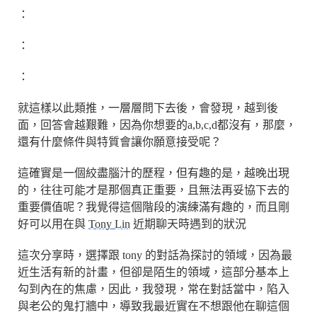
：
：
：
就這樣以此類推，一層層問下去後，會發現，越到後
面，回答會越艱難，因為你想要的a,b,c,d都沒有，那麼，
還有什麼條件與特質會讓你願意接受呢？
這確實是一個絞盡腦汁的歷程，但有趣的是，越晚出現
的，往往可能才是那個真正重要，且無法再妥協下去的
重要價值呢？我覺得這個階段的演練滿有趣的，而且剛
好可以用在與
Tony Lin
近期聊天時遇到的狀況
這次分享時，選擇跟 tony 的對話為探討的領域，因為最
近生活有新的計畫，但卻是陌生的領域，這部分基本上
勾到內在的焦慮，因此，我發現，常在對話當中，陷入
與老公的鬼打牆中，導致我最近實在不想跟他在聊這個