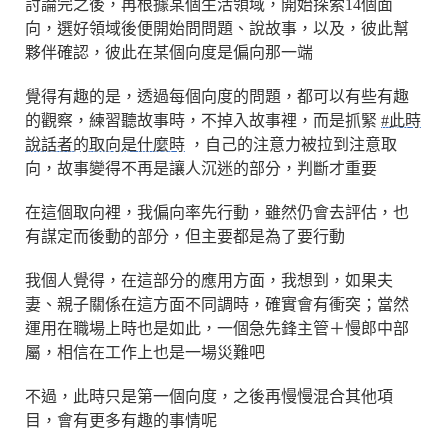
討論完之後，再根據某個生活領域，開始探索14個面
向，選好領域後便開始問問題、說故事，以及，彼此幫
夥伴確認，彼此在某個向度是偏向那一端
覺得有趣的是，透過每個向度的問題，都可以有些有趣
的觀察，練習聽故事時，不掉入故事裡，而是抓緊
#此時
說話者的取向是什麼時
，自己的注意力被拉到注意取
向，故事變得不再是讓人沉迷的部分，判斷才重要
在這個取向裡，我偏向率先行動，雖然仍會去評估，也
有謀定而後動的部分，但主要都是為了要行動
我個人覺得，在這部分的應用方面，我想到，如果夫
妻、親子關係在這方面不同調時，確實會有衝突；當然
運用在職場上時也是如此，一個急先鋒主管＋慢郎中部
屬，相信在工作上也是一場災難吧
不過，此時只是第一個向度，之後再慢慢混合其他項
目，會有更多有趣的事情呢