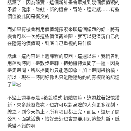
話題了，因為確實，這個新計畫會牽扯到幾個價值觀的
矛盾，健康、賺錢、新的機會、冒險、穩定感……有些
價值彼此間是衝突的
而如果有機會利用價值鏈探索來聊這個議題的話，將有
機會可以一次將這些價值觀並陳，就可以更澄清自己內
在隱藏的價值觀，到底自己重視的是什麼
話說，這內容是上週課程的東西，這週以來，我們曾利
用運動時間，邊散步邊聊，把動機特質問了一遍，因為
邊走邊問，所以提問也只能憑印象，加上邊問邊抬槓，
所以，現在一時間好像也只能隱隱約約的有模糊的記憶
了
不過上週畢竟是
#後設模式
初體驗嘛，這週趁著記憶猶
新，來多練習幾次，也許可以對身邊的人有更多深刻，
總之，到今天為止，所有項目都上完，而且，還玩了開
公司、面試活動，恰好最近也會需要用到這些判斷，感
覺蠻不錯的啊