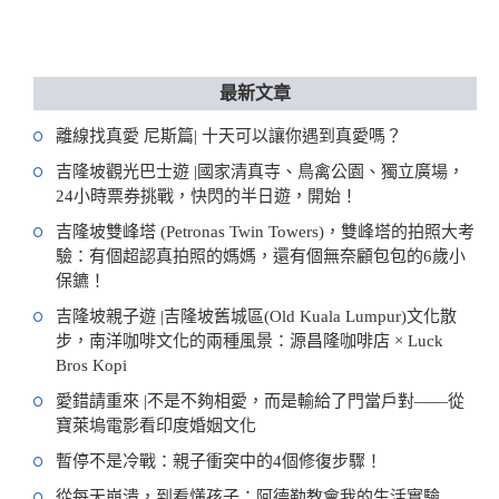
最新文章
離線找真愛 尼斯篇| 十天可以讓你遇到真愛嗎？
吉隆坡觀光巴士遊 |國家清真寺、鳥禽公園、獨立廣場，
24小時票券挑戰，快閃的半日遊，開始！
吉隆坡雙峰塔 (Petronas Twin Towers)，雙峰塔的拍照大考
驗：有個超認真拍照的媽媽，還有個無奈顧包包的6歲小
保鑣！
吉隆坡親子遊 |吉隆坡舊城區(Old Kuala Lumpur)文化散
步，南洋咖啡文化的兩種風景：源昌隆咖啡店 × Luck
Bros Kopi
愛錯請重來 |不是不夠相愛，而是輸給了門當戶對——從
寶萊塢電影看印度婚姻文化
暫停不是冷戰：親子衝突中的4個修復步驟！
從每天崩潰，到看懂孩子：阿德勒教會我的生活實驗