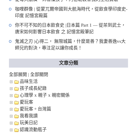
咖哩群像 | 從蒙兀爾帝國到大航海時代，從飲食學印度史-
印度 記憶宮殿篇
你不可不知的日本飲食史 |日本篇 Part 1 — 從茶到武士，
唐宋如何影響日本飲食 之 記憶宮殿筆記
鬼滅之刃 |心得二， 無限城篇，什麼是善？我妻善逸vs大
師兄的對決，專注足以讓你成長！
文章分類
全部展開
全部關閉
|
品味生活
孩子成長紀錄
心理學 x 親子 x 親密關係
愛玩客
愛玩客。台灣篇
我看我讀
玩美日記
認識流動瓶子