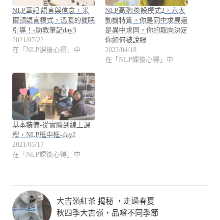
NLP筆記|語言與信念，米
NLP高階|後設模式2，六大
爾頓語言模式，溫暖的催眠
動機特質，你是同中求異還
引導！-助教筆記day3
是異中求同，你的取向決定
2021/07/22
你如何被說服
在「NLP課後心得」中
2022/04/18
在「NLP課後心得」中
基本裝備-從實體到線上課
程，NLP框中框-day2
2021/05/17
在「NLP課後心得」中
大吉嶺紅茶 揭秘 ，走過春夏
秋四季大吉嶺，品嚐不同季節