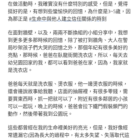
在做活動時，我確實沒有什麼特別的感受，但是，覺得
挺好的是，有想到些蠻愉快的回憶，為什麼是3~5歲，因
為那正是
#生命中與他人建立信任關係的時刻
在面對牆壁，以及，兩兩不斷換組的小組分享中，我想
到更多更多那時候的回憶，除了被打到牆角、大人在警
局吵架孩子們大哭的回憶之外，那個年紀有很多美好的
亮點，那時候，爸爸在臥龍街開洗衣店，所以，每天去
幼兒園回家的我，都可以看到爸爸在家，因為，我家就
是洗衣店。
爸爸每天就是洗衣服、燙衣服，他一邊燙衣服的時候，
還會邊說故事給我聽，店面的抽屜裡，有很多零錢，需
要買東西時，抓一把就可以了，附近有很多鄰居的小孩
可以一起玩，晚上的時候，爸爸會拉下鐵門假裝鎖門的
動作，然後帶著我到公園玩。
這些都曾經在我的生命裡美好的亮光，但是，我好像經
常遺漏它(因為長大的過程中，有太多失望、失落取代這