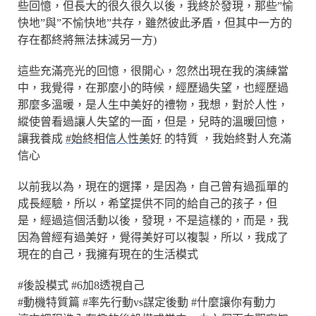
些回憶，但長大的很久很久以後，我終於發現，那些”愉
快地”與”不愉快地”共存，雖然彼此矛盾，但其中一方的
存在都終將無法抹滅另一方)
這些充滿亮光的回憶，很開心，忽然出現在我的演練當
中，我覺得，在那麼小的時候，經歷過失望，也經歷過
那麼多溫暖，是人生中美好的禮物，我想，對於人性，
縱使曾看過讓人失望的一面，但是，兒時的溫暖回憶，
讓我養成
#始終相信人性美好
的特質 ，我始終對人充滿
信心
以前我以為，現在的選擇，是因為，自己曾有過孤單的
成長經驗，所以，希望提供不同的給自己的孩子，但
是，經過這個活動以後，發現，不是這樣的，而是，我
因為曾經有過美好，覺得美好可以複製，所以，我成了
現在的自己，我擁有現在的生活模式
#後設模式
#6加8透視自己
#動機特質篇
#率先行動vs謀定後動
#什麼讓你有動力