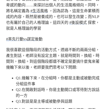
卑感的動向……來探討出個人的生活風格傾向，同時，
將名稱定義為
#生活風格
，因為認為，這是生命累積而
成的內容，既然是被養成的，也可以發生改變；而NLP
也有屬於自己的人格理論，這四天的
#後設模式
探索，
就是人格理論的學習
#率先行動vs謀定後動
我很喜歡這個階段的活動方式，透過不斷的兩兩分組，
產生對話，老師沒有設定主題，就是時間到，換組，時
間到，換組。到這個階段都還不確定是要搞什麼鬼來著
幾輪下來以後，老師要我們思考以下問題:
Q1.幾輪下來，在分組時，你都是主動或被動完成
分組這件事
Q2.在開啟對話時，你是主動開口或等待對方說話
的一方
Q3.對談是是主導或被動參與話題