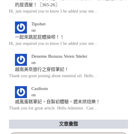
的居酒屋！〖365-26〗
Hi, just required you to know I he added your site…
Tipobet
on
一起來跳屁屁體操吧！！
Hi, just required you to know I he added your site…
Deneme Bonusu Veren Siteler
on
越南美奈旅行之穿搭筆記！
Thank you great posting about essential oil. Hello…
Casibom
on
戚風蛋糕筆記，自製初體驗，週末烘焙樂！
Thank you for great article. Hello Administ . Casi…
文章彙整