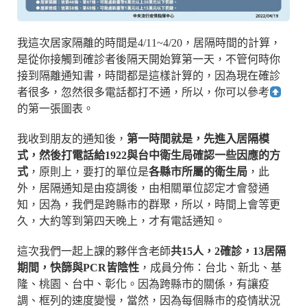
我這次居家隔離的時間是4/11~4/20，居隔時間的計算，
是從你接觸到確診者後隔天開始算第一天，不管何時你
接到隔離通知書，時間都是這樣計算的，因為現在確診
者很多，忽然很多電話都打不通，所以，你可以參考
的第一張圖表。
我收到朋友的通知後，
第一時間就是，先進入居隔模
式，然後打電話給1922與台中衛生局確認一些因應的方
式
，原則上，要打的單位是
各縣市所屬的衛生局
，此
外，居隔通知是由疫調後，由相關單位認定才會發通
知，因為，我們是跨縣市的群聚，所以，時間上會等更
久，大約等到第四天晚上，才有電話通知。
這次我們一起上課的夥伴含老師
共15人，2確診，13居隔
期間，快篩與PCR皆陰性
，成員分佈：台北、新北、基
隆、桃園、台中、彰化。因為跨縣市的關係，有讓疫
調、框列的速度變慢，當然，因為每個縣市的疫情狀況