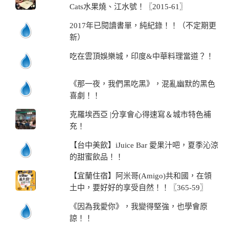
Cats水果燒、江水號！〖2015-61〗
2017年已閱讀書單，純紀錄！！（不定期更
新）
吃在雲頂娛樂城，印度&中華料理當道？！
《那一夜，我們黑吃黑》，混亂幽默的黑色
喜劇！！
克羅埃西亞 |分享會心得速寫＆城市特色補
充！
【台中美飲】iJuice Bar 愛果汁吧，夏季沁涼
的甜蜜飲品！！
【宜蘭住宿】阿米哥(Amigo)共和國，在領
土中，要好好的享受自然！！〖365-59〗
《因為我愛你》，我變得堅強，也學會原
諒！！