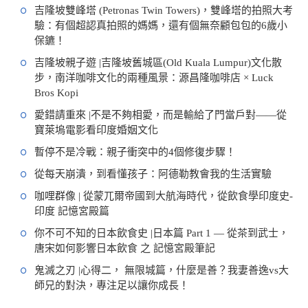
吉隆坡雙峰塔 (Petronas Twin Towers)，雙峰塔的拍照大考
驗：有個超認真拍照的媽媽，還有個無奈顧包包的6歲小
保鑣！
吉隆坡親子遊 |吉隆坡舊城區(Old Kuala Lumpur)文化散
步，南洋咖啡文化的兩種風景：源昌隆咖啡店 × Luck
Bros Kopi
愛錯請重來 |不是不夠相愛，而是輸給了門當戶對——從
寶萊塢電影看印度婚姻文化
暫停不是冷戰：親子衝突中的4個修復步驟！
從每天崩潰，到看懂孩子：阿德勒教會我的生活實驗
咖哩群像 | 從蒙兀爾帝國到大航海時代，從飲食學印度史-
印度 記憶宮殿篇
你不可不知的日本飲食史 |日本篇 Part 1 — 從茶到武士，
唐宋如何影響日本飲食 之 記憶宮殿筆記
鬼滅之刃 |心得二， 無限城篇，什麼是善？我妻善逸vs大
師兄的對決，專注足以讓你成長！