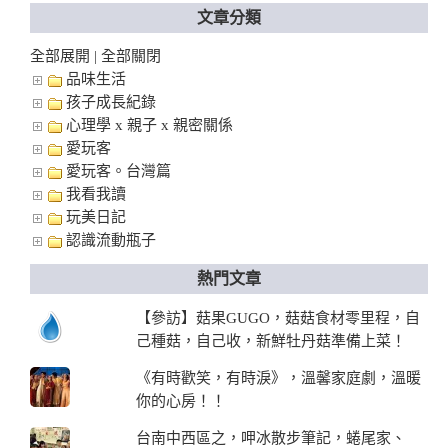
文章分類
全部展開
全部關閉
|
品味生活
孩子成長紀錄
心理學 x 親子 x 親密關係
愛玩客
愛玩客。台灣篇
我看我讀
玩美日記
認識流動瓶子
熱門文章
【參訪】菇果GUGO，菇菇食材零里程，自
己種菇，自己收，新鮮牡丹菇準備上菜！
《有時歡笑，有時淚》，溫馨家庭劇，溫暖
你的心房！！
台南中西區之，呷冰散步筆記，蜷尾家、