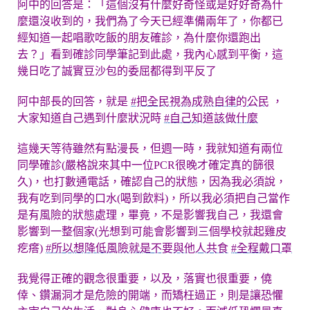
阿中的回答是：「這個沒有什麼好奇怪或是好好奇為什
麼還沒收到的，我們為了今天已經準備兩年了，你都已
經知道一起唱歌吃飯的朋友確診，為什麼你還跑出
去？」看到確診同學筆記到此處，我內心感到平衡，這
幾日吃了誠實豆沙包的委屈都得到平反了
阿中部長的回答，就是
#把全民視為成熟自律的公民
，
大家知道自己遇到什麼狀況時
#自己知道該做什麼
這幾天等待雖然有點漫長，但週一時，我就知道有兩位
同學確診(嚴格說來其中一位PCR很晚才確定真的篩很
久)，也打數通電話，確認自己的狀態，因為我必須說，
我有吃到同學的口水(喝到飲料)，所以我必須把自己當作
是有風險的狀態處理，畢竟，不是影響我自己，我還會
影響到一整個家(光想到可能會影響到三個學校就起雞皮
疙瘩)
#所以想降低風險就是不要與他人共食
#全程戴口罩
我覺得正確的觀念很重要，以及，落實也很重要，僥
倖、鑽漏洞才是危險的開端，而矯枉過正，則是讓恐懼