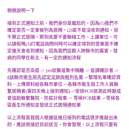
稍微說明一下
接到正式通知之前，我們身份是尷尬的，因為(1)我們不
確定是否一定會被列為居隔，(2)是不是沒收到通知，就
不算正式居隔，那到底要不要聯絡工作、上課單位，可
以請假嗎(3)打電話詢問何時可以確定得到的答案是不確
定幾天會收到通知，因為我們這群人跨縣市的厲害，發
病的同學在新北，有一定的通知流程
先確認是否染疫 -> yes就醫或集中隔離 -> 疫調確診者 ->
#該縣市衛生局先認定足跡與框列名單
->整理名單確認資
料、上傳資料給各縣市單位 ->各縣市衛生局工作人員聯
繫居隔者(第四天晚上接到通知) ->安排PCR檢測此時變成
會協助聯繫醫院、防疫計程車 -> 等候PCR結果 ->等候各
區衛生所通知並發送正式居隔通知單
以上流程是我個人根據這幾日接到的電話逐步推敲出來
的，應該很接近目前狀況，你會發現，以上流程只要有