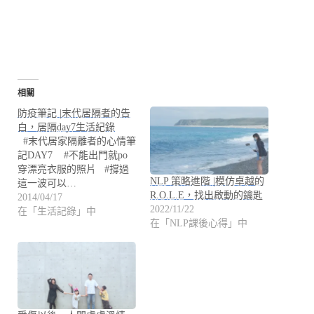
相關
防疫筆記 |末代居隔者的告
白，居隔day7生活紀錄
#末代居家隔離者的心情筆
記DAY7 #不能出門就po
穿漂亮衣服的照片 #撐過
NLP 策略進階 |模仿卓越的
這一波可以…
R.O.L.E，找出啟動的鑰匙
2014/04/17
2022/11/22
在「生活記錄」中
在「NLP課後心得」中