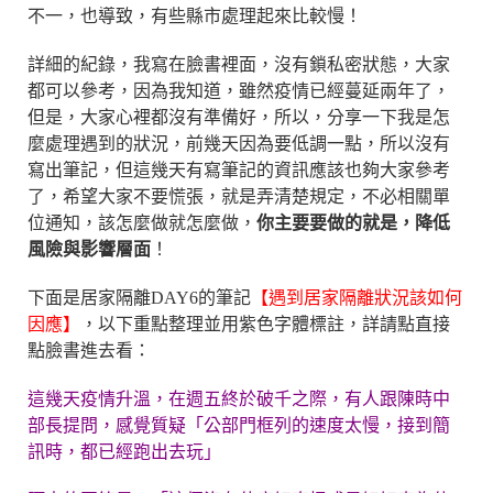
不一，也導致，有些縣市處理起來比較慢！
詳細的紀錄，我寫在臉書裡面，沒有鎖私密狀態，大家
都可以參考，因為我知道，雖然疫情已經蔓延兩年了，
但是，大家心裡都沒有準備好，所以，分享一下我是怎
麼處理遇到的狀況，前幾天因為要低調一點，所以沒有
寫出筆記，但這幾天有寫筆記的資訊應該也夠大家參考
了，希望大家不要慌張，就是弄清楚規定，不必相關單
位通知，該怎麼做就怎麼做，
你主要要做的就是，降低
風險與影響層面
！
下面是居家隔離DAY6的筆記
【遇到居家隔離狀況該如何
因應】
，以下重點整理並用紫色字體標註，詳請點直接
點臉書進去看：
這幾天疫情升溫，在週五終於破千之際，有人跟陳時中
部長提問，感覺質疑「公部門框列的速度太慢，接到簡
訊時，都已經跑出去玩」