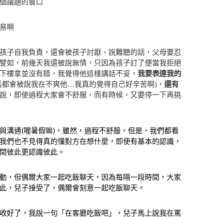
個議題的窗口
易啊
孩子自我負責，還會被孩子討厭、說難聽的話，父母要忍
譬如，前幾天我還被說無情，只因為孩子訂了便當我拒絕
下樓拿並沒有錯，我覺得他這樣講話不妥，
我要表達我的
話都會被說我在不爽他…我真的覺得自己好辛苦啊)，
還有
說，即使過程大家會不舒服，而有時候，又要停一下再挑
與溝通(喔暑假嘛)，雖然，過程不舒服，但是，我們都看
我們也不見得真的懂對方在想什麼，即使有基本的認識，
間彼此更認識彼此。
動，但偶爾大家一起吃飯聊天，因為每隔一段時間，大家
此，兒子接受了，偶爾會刻意一起吃飯聊天。
收好了，我說一句「在客廳吃飯吧」，兒子馬上說我在罵