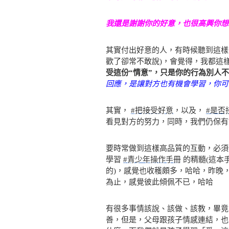
我還是謝謝你的好意，也很高興你想
其實付出好意的人，有時候聽到這樣
歡了卻常不敢說)，會覺得，我都這樣
受這份“情意”，只是你的行為別人
回應，是讓對方也有機會學習，你可
其實，
#把接受好意
，以及，
#是否
看見對方的努力，同時，我們仍保有
要時常做到這樣高品質的互動，必須
學習
#青少年操作手冊
的精髓(這本
的)，感覺也收穫頗多，哈哈，昨晚，
為止，感覺彼此傾佩不已，哈哈
有很多事情該說、該做、該教，畢竟
善，但是，父母跟孩子情感連結，也