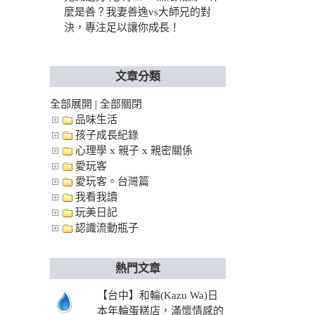
麼是善？我妻善逸vs大師兄的對
決，專注足以讓你成長！
文章分類
全部展開
|
全部關閉
品味生活
孩子成長紀錄
心理學 x 親子 x 親密關係
愛玩客
愛玩客。台灣篇
我看我讀
玩美日記
認識流動瓶子
熱門文章
【台中】和輪(Kazu Wa)日
本年輪蛋糕店，滿懷情感的