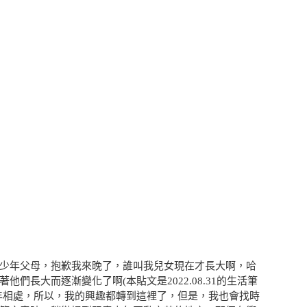
少年父母，抱歉我來晚了，誰叫我兒女現在才長大啊，哈
們長大而逐漸變化了啊(本貼文是2022.08.31的生活筆
年相處，所以，我的興趣都轉到這裡了，但是，我也會找時