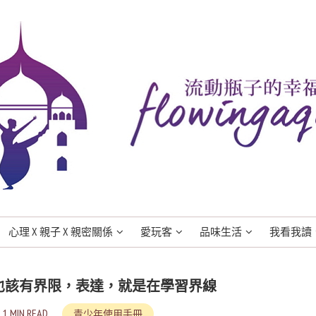
心理 X 親子 X 親密關係
愛玩客
品味生活
我看我讀
，也該有界限，表達，就是在學習界線
1 MIN READ
青少年使用手冊