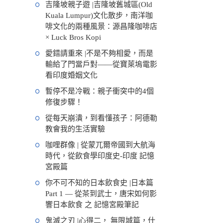
吉隆坡親子遊 |吉隆坡舊城區(Old
Kuala Lumpur)文化散步，南洋咖
啡文化的兩種風景：源昌隆咖啡店
× Luck Bros Kopi
愛錯請重來 |不是不夠相愛，而是
輸給了門當戶對——從寶萊塢電影
看印度婚姻文化
暫停不是冷戰：親子衝突中的4個
修復步驟！
從每天崩潰，到看懂孩子：阿德勒
教會我的生活實驗
咖哩群像 | 從蒙兀爾帝國到大航海
時代，從飲食學印度史-印度 記憶
宮殿篇
你不可不知的日本飲食史 |日本篇
Part 1 — 從茶到武士，唐宋如何影
響日本飲食 之 記憶宮殿筆記
鬼滅之刃 |心得二， 無限城篇，什