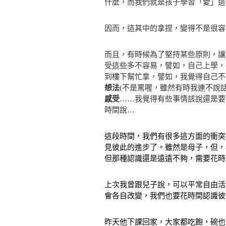
什麼，而我們就是孩子學習「愛」這
因而，這其中的拿捏，變得不是很容
而且，有時候為了堅持某些原則，讓
受這些多不容易，譬如，自己上學，
到樓下幫忙拿，譬如，我覺得自己不
想法
(不是罵喔，雖然有時我連不說
感受
……我覺得有些事情該說還是要
時間說…
這段時間，我們有很多這方面的衝突
見彼此的進步了。
雖然是母子，但，
但那種認識還是遠遠不夠，需要花時
上次我曾跟兒子說，可以平常自由活
會各自改變，我們也要花時間認識彼
昨天他下課回家，大家都吃飽，碗也