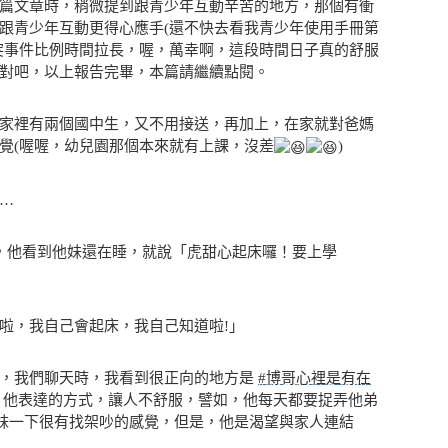
篇文章時，稍微提到跟青少年互動辛苦的地方，那個有衝
跟青少年互動更得心應手(還不快去看我青少年使用手冊第
突事件比例時間拉長，喔，萬幸啊，這段時間日子真的舒服
對吧，以上報告完畢，本篇請繼續點閱。
家裡有兩個國中生，又不用接送，再加上，在家就對爸媽
覺(喔喔，幼兒園那個本來就有上課，沒差
)
…
，他看到他妹還在睡，就說「虎甜心起床囉！要上學
啦，我自己會起床，我自己知道啦!」
情，我們聊天時，我看到很正向的地方是
#博哥心裡是有在
他表達的方式，讓人不舒服，譬如，他每天都要捉弄他弟
妹妹一下很有找架吵的感覺，但是，他是渴望與家人連結