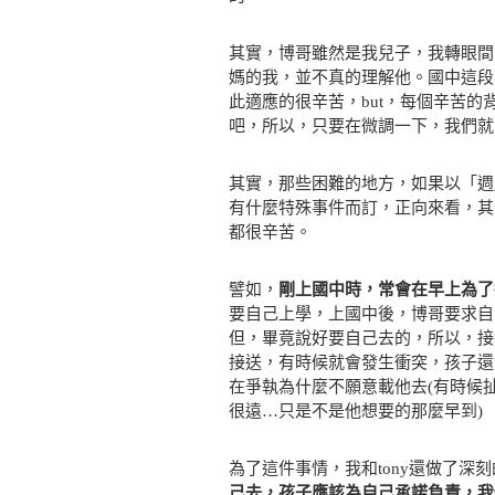
其實，博哥雖然是我兒子，我轉眼間
媽的我，並不真的理解他。國中這段
此適應的很辛苦，but，每個辛苦
吧，所以，只要在微調一下，我們就
其實，那些困難的地方，如果以「週」
有什麼特殊事件而訂，正向來看，其
都很辛苦。
譬如，
剛上國中時，常會在早上為了
要自己上學，上國中後，博哥要求自
但，畢竟說好要自己去的，所以，接
接送，有時候就會發生衝突，孩子還
在爭執為什麼不願意載他去(有時候
很遠…只是不是他想要的那麼早到)
為了這件事情，我和tony還做了深
己去，孩子應該為自己承諾負責，我