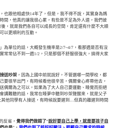
，也跟他相處快14年了，但是，我不得不說，其實身為媽
時間，他真的讓我很心累，有些是不足為外人道，我們彼
的背後，就是我們各自可以成長的空間，肯定還有什麼不大順
可以更順利的互動。
為單位的話，大概發生機率是2/7~4/7，看那週是否有沒
實常常佔不到一週1/2，只是那個不舒服很強大，搞得大家
接送吵架
，因為上國中前就說好，不管選哪一間學校，都
己要很早出門，有時候看他很辛苦，偶爾會心疼帶他去，
送偶爾為之可以，如果為了大人自己要運動、睡覺而拒絕
會講難聽的話，我常在睡夢中聽到吵架聲醒來，就是父子
扯其他同學有人接送，有時候說要遲到…但真的離遲到時間
刻的反省，
覺得我們做錯了
“
說好要自己上學，就是要孩子自
們也是
”，
我們也到了該好好關注、照顧自己需求的時候