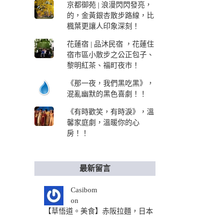
京都御苑 | 浪漫閃閃發亮，
的，金黃銀杏散步路線，比
楓葉更讓人印象深刻！
花蓮宿 | 品沐民宿 ，花蓮住
宿市區小散步之公正包子、
黎明紅茶、福町夜市！
《那一夜，我們黑吃黑》，
混亂幽默的黑色喜劇！！
《有時歡笑，有時淚》，溫
馨家庭劇，溫暖你的心
房！！
最新留言
Casibom
on
【草悟道。美食】赤阪拉麵，日本