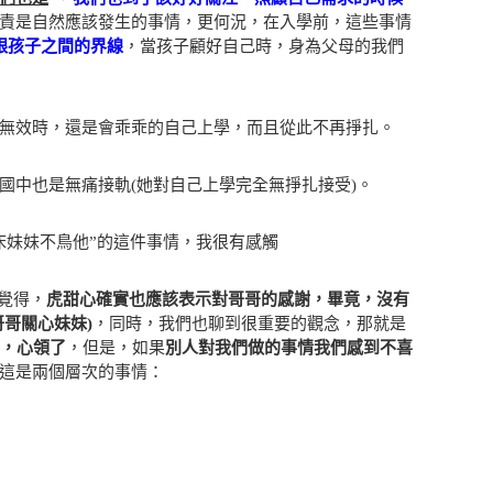
責是自然應該發生的事情，更何況，在入學前，這些事情
跟孩子之間的界線
，當孩子顧好自己時，身為父母的我們
無效時，還是會乖乖的自己上學，而且從此不再掙扎。
國中也是無痛接軌(她對自己上學完全無掙扎接受)。
床妹妹不鳥他”的這件事情，我很有感觸
都覺得，
虎甜心確實也應該表示對哥哥的感謝，畢竟，沒有
哥關心妹妹)
，同時，我們也聊到很重要的觀念，那就是
”，心領了
，但是，如果
別人對我們做的事情我們感到不喜
這是兩個層次的事情：