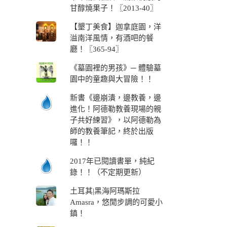
甘醇燒果子！〖2013-40〗
【墾丁美食】迦拿庭園，洋
溢南洋風情，有酒吧的餐
廳！〖365-94〗
《墓園裡的男孩》─ 體驗墓
園中的童趣與大冒險！！
新書《邊崩潰，邊教養，邊
進化！阿德勒教養現場的親
子共好練習》，以阿德勒為
師的教養筆記，終於出版
囉！！
2017年已閱讀書單，純紀
錄！！（不定期更新）
土耳其|黑海阿瑪斯拉
Amasra，悠閒步調的可愛小
鎮！