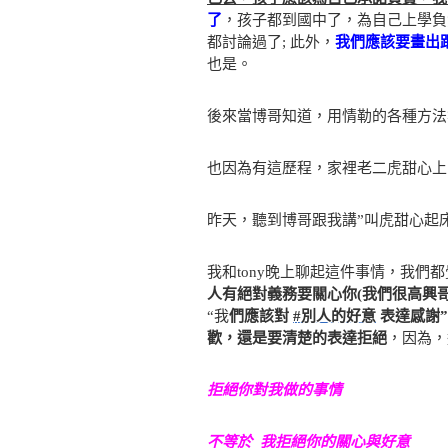
了
，孩子都到國中了，為自己上學負
都討論過了; 此外，
我們應該要畫出
也是。
後來當博哥知道，用情勒的各種方法
也因為有這歷程，家裡老二虎甜心上
昨天，聽到博哥跟我講”叫虎甜心起
我和tony晚上聊起這件事情，我們
人有絕對義務要關心你(我們很高興哥
“我
們應該對
#別人的好意
表達感謝
歡，還是要清楚的表達拒絕
，因為，
拒絕你對我做的事情
不等於 我拒絕你的關心與好意