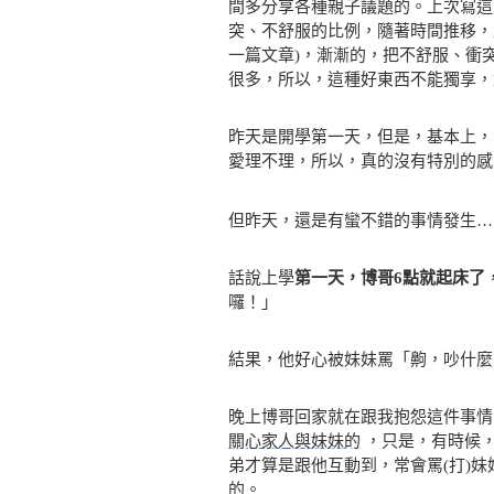
間多分享各種親子議題的。上次寫這
突、不舒服的比例，隨著時間推移，
一篇文章)，漸漸的，把不舒服、衝
很多，所以，這種好東西不能獨享，
昨天是開學第一天，但是，基本上，
愛理不理，所以，真的沒有特別的感
但昨天，還是有蠻不錯的事情發生…
話說上學
第一天，博哥6點就起床了
囉！」
結果，他好心被妹妹罵「齁，吵什麼
晚上博哥回家就在跟我抱怨這件事
關心家人與妹妹的
，只是，有時候，
弟才算是跟他互動到，常會罵(打)
的。