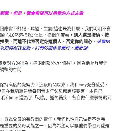
到我，但是，我會希望可以用我的方式去做
回應會不舒服、難過、生氣(這也是為什麼，我們明明不喜
關心居然這樣說; 但是，換個角度看，
別人還是接納、接
不接受，而這不代表否定你這個人、否定你的關心
，
誠實地
以如何跟我互動，我們的關係會更好、更舒服
接受對方的行為
，這兩個部分拆開很好，因為他允許我們
調整的空間
保持高度的覺察力，這段時間以來，我和tony充分感受、
手冊在我腦裏建議每個青少年父母都應該要有一本自己
我和tony 還為了「可能」避免衝突，各自做什麼事情點到
，身為父母的有教育的責任，我們也怕自己做得不夠完
是重要的父母功能之一，因為希望可以讓他們學習到愛是