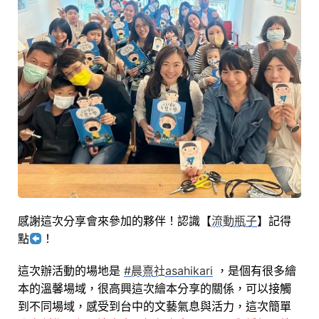
感謝這次分享會來參加的夥伴！認識【
流動瓶子
】記得
點
！
這次辦活動的場地是
#晨熹社asahikari
，是個有很多繪
本的溫馨場域，很高興這次繪本分享的關係，可以接觸
到不同場域，感受到台中的文藝氣息與活力，
這次簡單