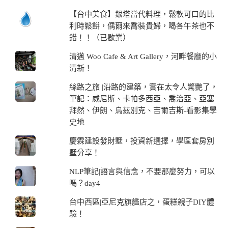
【台中美食】銀塔當代料理，鬆軟可口的比
利時鬆餅，偶爾來喬裝貴婦，喝各午茶也不
錯！！（已歇業）
清邁 Woo Cafe & Art Gallery，河畔餐廳的小
清新！
絲路之旅 |沿路的建築，實在太令人驚艷了，
筆記：威尼斯、卡帕多西亞、喬治亞、亞塞
拜然、伊朗、烏茲別克、吉爾吉斯-看影集學
史地
慶霖建設發財墅，投資新選擇，學區套房別
墅分享！
NLP筆記|語言與信念，不要那麼努力，可以
嗎？day4
台中西區|亞尼克旗艦店之，蛋糕親子DIY體
驗！