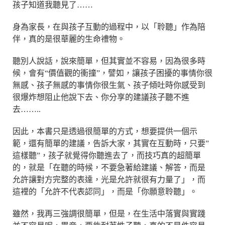
孩子知道我聽見了……
身為家長，在與孩子互動的過程中，以「聆聽」作為陪
伴，真的是很華麗的生命禮物。
聽別人說話，說來簡單，但其實並不容易，因為很多時
候，會有“價值觀的衝撞”，譬如，讓孩子困擾的事情你很
無感、孩子無感的事情你很生氣、孩子傾吐時你感受到
很爆炸想阻止他說下去、你分享的建議孩子聽不進
去……..
因此，本書只是透過很簡單的方式，想要提供一個示
範，還有簡單的建議，告訴大家，其實在互動時，只要”
這樣聽”，孩子就覺得你聽進去了，而技巧真的超簡單
的，就是「在聽的時候，不要急著給建議、解答，而是
允許讓對方完整的表達，光是允許就很有力量了」，而
這裡的「允許不代表認同」，而是「你願意聆聽」。
雖然，我再三強調很簡單，但是，在生活中落實與實踐