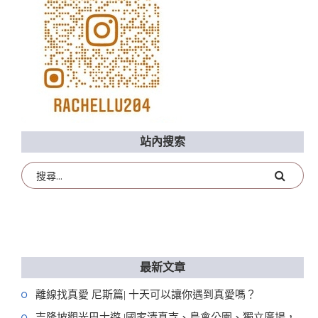
站內搜索
最新文章
離線找真愛 尼斯篇| 十天可以讓你遇到真愛嗎？
吉隆坡觀光巴士遊 |國家清真寺、鳥禽公園、獨立廣場，