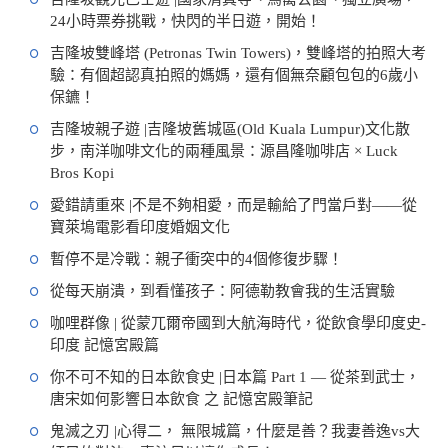
24小時票券挑戰，快閃的半日遊，開始！
吉隆坡雙峰塔 (Petronas Twin Towers)，雙峰塔的拍照大考
驗：有個超認真拍照的媽媽，還有個無奈顧包包的6歲小
保鑣！
吉隆坡親子遊 |吉隆坡舊城區(Old Kuala Lumpur)文化散
步，南洋咖啡文化的兩種風景：源昌隆咖啡店 × Luck
Bros Kopi
愛錯請重來 |不是不夠相愛，而是輸給了門當戶對——從
寶萊塢電影看印度婚姻文化
暫停不是冷戰：親子衝突中的4個修復步驟！
從每天崩潰，到看懂孩子：阿德勒教會我的生活實驗
咖哩群像 | 從蒙兀爾帝國到大航海時代，從飲食學印度史-
印度 記憶宮殿篇
你不可不知的日本飲食史 |日本篇 Part 1 — 從茶到武士，
唐宋如何影響日本飲食 之 記憶宮殿筆記
鬼滅之刃 |心得二， 無限城篇，什麼是善？我妻善逸vs大