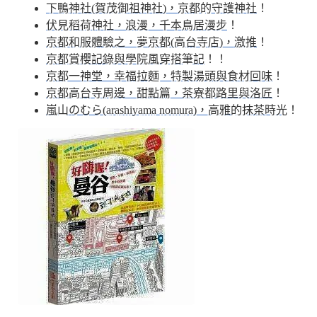
下鴨神社(賀茂御祖神社)，京都的守護神社
！
伏見稻荷神社，浪漫，千本鳥居漫步
！
京都和服體驗之，夢京都(高台寺店)，激推
！
京都賞櫻記錄與學院風穿搭筆記
！！
京都一神堂，幸福拉麵，特製湯頭與食材回味
！
京都高台寺周邊，甜點篇，茶寮都路里與洛匠
！
嵐山のむら(arashiyama nomura)，高雅的抹茶時光
！