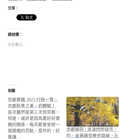
分享：
請按讚：
正在載入...
相關
京都賞楓 2023 行程一覽，
京都秋季之美，初體驗！
這次雖然是第三次到京都，
但是，或許是因為要好好賞
楓的關係，每天都會安排一
京都御苑 | 浪漫閃閃發亮，
個賞楓的亮點，意外的，好
的，金黃銀杏散步路線，比
像讓…