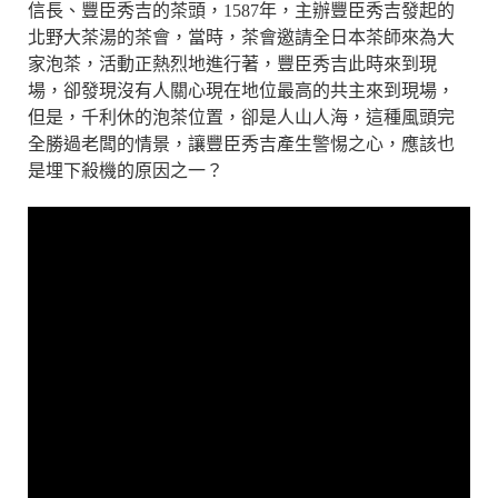
信長、豐臣秀吉的茶頭，1587年，主辦豐臣秀吉發起的
北野大茶湯的茶會，當時，茶會邀請全日本茶師來為大
家泡茶，活動正熱烈地進行著，豐臣秀吉此時來到現
場，卻發現沒有人關心現在地位最高的共主來到現場，
但是，千利休的泡茶位置，卻是人山人海，這種風頭完
全勝過老闆的情景，讓豐臣秀吉產生警惕之心，應該也
是埋下殺機的原因之一？