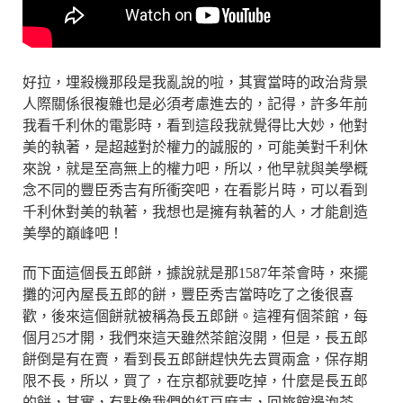
好拉，埋殺機那段是我亂說的啦，其實當時的政治背景
人際關係很複雜也是必須考慮進去的，記得，許多年前
我看千利休的電影時，看到這段我就覺得比大妙，他對
美的執著，是超越對於權力的誠服的，可能美對千利休
來說，就是至高無上的權力吧，所以，他早就與美學概
念不同的豐臣秀吉有所衝突吧，在看影片時，可以看到
千利休對美的執著，我想也是擁有執著的人，才能創造
美學的巔峰吧！
而下面這個長五郎餅，據說就是那1587年茶會時，來擺
攤的河內屋長五郎的餅，豐臣秀吉當時吃了之後很喜
歡，後來這個餅就被稱為長五郎餅。這裡有個茶館，每
個月25才開，我們來這天雖然茶館沒開，但是，長五郎
餅倒是有在賣，看到長五郎餅趕快先去買兩盒，保存期
限不長，所以，買了，在京都就要吃掉，什麼是長五郎
的餅，其實，有點像我們的紅豆麻吉，回旅館邊泡茶