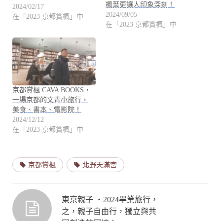
楓葉更讓人印象深刻！
2024/02/17
2024/09/05
在「2023 京都賞楓」中
在「2023 京都賞楓」中
京都賞楓 CAVA BOOKS，
一場京都的文青小旅行，
美食、書本、電影院！
2024/12/12
在「2023 京都賞楓」中
京都賞楓
北野天滿宮
東京親子 ・2024畢業旅行，
之，親子自由行，獨立與共