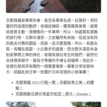
京都賞楓是專業的事，甚至有專業名詞，紅葉狩，用狩
獵的狩這樣的動詞，來描述捕捉、觀賞楓葉美景，感覺
就是很主動、很積極的一件事啊，所以，到處都有賞楓
的排行榜，北野天滿宮，之前雖然有來過，但並沒有特
別進去付費的園區，但是，這次要賞楓，所以，有進去
逛，有種在庭園、小丘散步的感覺，而北野天滿宮本身
則是學問之神的神社，家裡有兩位考生的我們，當然也
去排隊排御守，幫孩子準備伴手禮＆祝福啊。而此外，
這裡也是與茶有關的一個重要場景，藉著分享這個地
方，就藉此來分享一些關於日本茶道的小故事囉！
京都賞楓 2023 行程一覽，京都秋季之美，初體
驗！
京都移動交通分享星宇航空、網卡、Haruka！