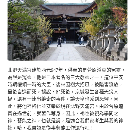
北野天滿宮建於西元947年，供奉的是菅原道真的冤靈，
為說是冤靈，他是日本著名的三大怨靈之一，這位平安
時期權傾一時的大臣，後來因樹大招風，被陷害流放，
最後自進而死，據說，他死後，京城發生各種天災人
禍，還有一連串離奇的事件，讓天皇也感到恐懼，因
此，將他神格化並安奉於現在北野天滿宮。由於菅原道
真在過世前，就著作等身，因此，祂也被視為學問之
神、藝能之神，也就是說，是適合我們家考生與我的神
社，哈，我自認是從事藝能工作還行吧！