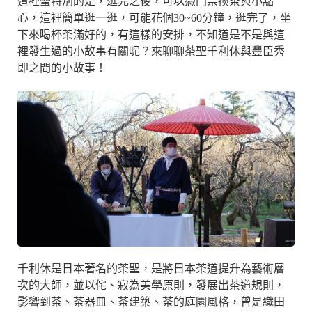
這裡蠻特別的是，逛完之後，可以憑門票換茶與小點
心，這裡簡單逛一逛，可能花個30~60分鐘，逛完了，坐
下來喝杯茶滿好的，有這樣的安排，不知道是不是與這
裡發生過的小故事有關呢？來聊聊茶聖千利休與豐臣秀
即之間的小故事！
千利休是日本著名的茶聖，是將日本茶道提升為藝術層
次的大師，並以侘、寂為美學原則，發展出茶道規則，
影響到茶、茶器皿、茶建築、茶的庭園風格，曾是織田