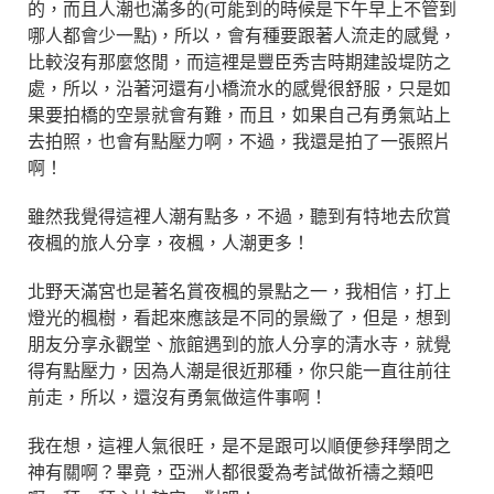
的，而且人潮也滿多的(可能到的時候是下午早上不管到
哪人都會少一點)，所以，會有種要跟著人流走的感覺，
比較沒有那麼悠閒，而這裡是豐臣秀吉時期建設堤防之
處，所以，沿著河還有小橋流水的感覺很舒服，只是如
果要拍橋的空景就會有難，而且，如果自己有勇氣站上
去拍照，也會有點壓力啊，不過，我還是拍了一張照片
啊！
雖然我覺得這裡人潮有點多，不過，聽到有特地去欣賞
夜楓的旅人分享，夜楓，人潮更多！
北野天滿宮也是著名賞夜楓的景點之一，我相信，打上
燈光的楓樹，看起來應該是不同的景緻了，但是，想到
朋友分享永觀堂、旅館遇到的旅人分享的清水寺，就覺
得有點壓力，因為人潮是很近那種，你只能一直往前往
前走，所以，還沒有勇氣做這件事啊！
我在想，這裡人氣很旺，是不是跟可以順便參拜學問之
神有關啊？畢竟，亞洲人都很愛為考試做祈禱之類吧