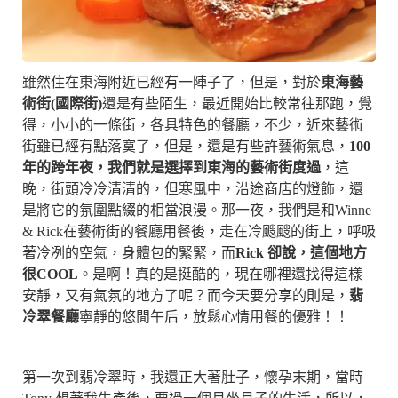
雖然住在東海附近已經有一陣子了，但是，對於
東海藝
術街(國際街)
還是有些陌生，最近開始比較常往那跑，覺
得，小小的一條街，各具特色的餐廳，不少，近來藝術
街雖已經有點落寞了，但是，還是有些許藝術氣息，
100
年的跨年夜，我們就是選擇到東海的藝術街度過
，這
晚，街頭冷冷清清的，但寒風中，沿途商店的燈飾，還
是將它的氛圍點綴的相當浪漫。那一夜，我們是和Winne
& Rick在藝術街的餐廳用餐後，走在冷颼颼的街上，呼吸
著冷冽的空氣，身體包的緊緊，而
Rick 卻說，這個地方
很COOL
。是啊！真的是挺酷的，現在哪裡還找得這樣
安靜，又有氣氛的地方了呢？而今天要分享的則是，
翡
冷翠餐廳
寧靜的悠閒午后，放鬆心情用餐的優雅！！
第一次到翡冷翠時，我還正大著肚子，懷孕末期，當時