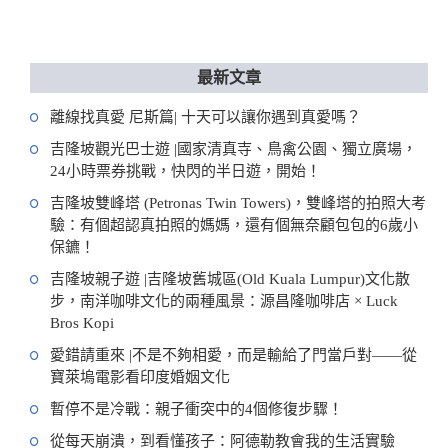
最新文章
離線找真愛 尼斯篇| 十天可以讓你遇到真愛嗎？
吉隆坡觀光巴士遊 |國家清真寺、鳥禽公園、獨立廣場，
24小時票券挑戰，快閃的半日遊，開始！
吉隆坡雙峰塔 (Petronas Twin Towers)，雙峰塔的拍照大考
驗：有個超認真拍照的媽媽，還有個無奈顧包包的6歲小
保鑣！
吉隆坡親子遊 |吉隆坡舊城區(Old Kuala Lumpur)文化散
步，南洋咖啡文化的兩種風景：源昌隆咖啡店 × Luck
Bros Kopi
愛錯請重來 |不是不夠相愛，而是輸給了門當戶對——從
寶萊塢電影看印度婚姻文化
暫停不是冷戰：親子衝突中的4個修復步驟！
從每天崩潰，到看懂孩子：阿德勒教會我的生活實驗