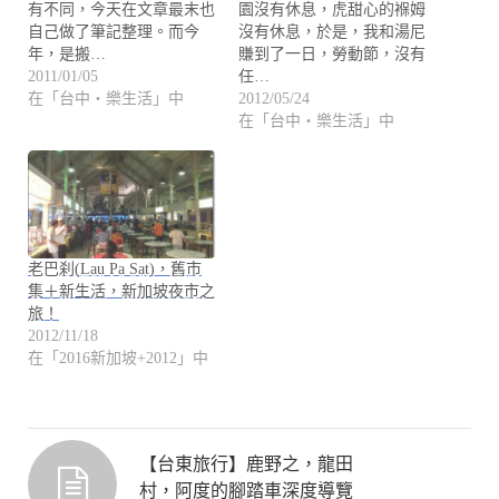
有不同，今天在文章最末也
園沒有休息，虎甜心的褓姆
自己做了筆記整理。而今
沒有休息，於是，我和湯尼
年，是搬…
賺到了一日，勞動節，沒有
2011/01/05
任…
在「台中・樂生活」中
2012/05/24
在「台中・樂生活」中
老巴刹(Lau Pa Sat)，舊市
集＋新生活，新加坡夜市之
旅！
2012/11/18
在「2016新加坡+2012」中
【台東旅行】鹿野之，龍田
村，阿度的腳踏車深度導覽