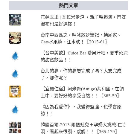
熱門文章
花蓮玉里 | 瓦拉米步道 ，親子輕鬆遊，南安
瀑布也是好選擇！
台南中西區之，呷冰散步筆記，蜷尾家、
Cats水果燒、江水號！〖2015-61〗
【台中美飲】iJuice Bar 愛果汁吧，夏季沁涼
的甜蜜飲品！！
台北的夢，你的夢想完成了嗎？大支完成
了，那你呢？
【宜蘭住宿】阿米哥(Amigo)共和國，在領
土中，要好好的享受自然！！〖365-59〗
《因為我愛你》，我變得堅強，也學會原
諒！！
韓國首爾-2013-兩個娃兒＋孕婦大挑戰-仁寺
洞，看起來很讚，感觸！！〖365-179〗