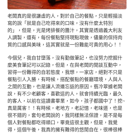
老闆真的是很謙虛的人，對於自己的餐點，只是輕描淡
寫的說「就是自己吃得來的口味，沒有什麼太特別
的」，但是，光是烤排餐的醬汁，其實是透過義大利友
人調製，還有，每份餐點堅持現點現做，儘量的保持肉
質的口感與美味，這其實就是一份難能可貴的用心！！
今個兒，我自甘墮落，沒有勤做筆記，也沒努力挖掘什
麼美食筆記可以記錄，但是，在與老闆的閒談互動中，
習得一份難得的自若態度，我想，一家店，絕對不只是
餐點引人入勝，有時候，搭配餐點的餐廳環境，人與人
之間的互動，也是讓人流連忘返的原因。翡冷翠據老闆
說，有不少老顧客，喜歡這的人，就會持續光臨，最久
的客人，以前在這讀書畢業，如今，孩子都國中了！挖~
真是厲害！！有時候，老地方，老記憶，老味道，也是
很不錯的，套句老闆說的，我同樣無法保證，是不是每
個人對餐點都吃得順口，畢竟這很主觀，但是，我覺
得，這個午後，我真的擁有難得的悠閒自在，很棒很棒