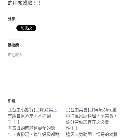
的用餐體驗！！
分享：
請按讚：
正在載入...
相關
【台中小旅行】100跨年，
【台中美食】Uncle Alex 地
有朋自遠方來，不亦樂
中海風家庭料理，享美食，
乎！！
論51勞動節存在之必要
有意識的回顧這幾年的跨
性！！！
年，會發現，每年好像都稍
這天51勞動節，博哥的幼稚