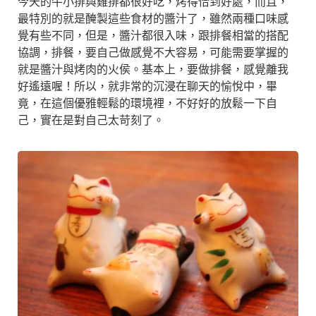
今天的牛小排與雞排都很好吃，烤得恰到好處，而且，
最特別的就是醃製這些食材的醬汁了，雖然兩種口味感
覺有些不同，但是，醬汁都很入味，跟排餐相當的搭配
協調，排餐，要自己做感覺不大容易，可能需要掌握的
就是醬汁與烤肉的火侯。基本上，要做排餐，感覺離我
好遙遠喔！所以，就非常的沉浸在聊天的愉悅中，畢
竟，在這個優雅輕鬆的環境裡，不好好的放鬆一下自
己，實在是對自己太苛刻了。