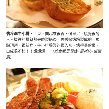
翡冷翠牛小排
，上菜，聞起來很香，份量足，感覺很誘
人。這裡的排餐都是醃製過後，再透過烤箱製成的，現
點現烤，很新鮮，牛小排醃製的很入味，烤得很軟嫩，
口感很不錯！！讚讚讚！！
(其實我是想說~很補奶~讚讚
讚)