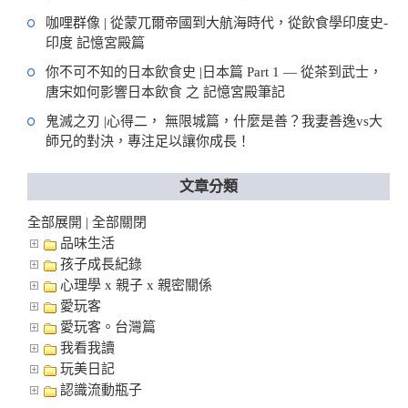
咖哩群像 | 從蒙兀爾帝國到大航海時代，從飲食學印度史-
印度 記憶宮殿篇
你不可不知的日本飲食史 |日本篇 Part 1 — 從茶到武士，
唐宋如何影響日本飲食 之 記憶宮殿筆記
鬼滅之刃 |心得二， 無限城篇，什麼是善？我妻善逸vs大
師兄的對決，專注足以讓你成長！
文章分類
全部展開
全部關閉
|
品味生活
孩子成長紀錄
心理學 x 親子 x 親密關係
愛玩客
愛玩客。台灣篇
我看我讀
玩美日記
認識流動瓶子