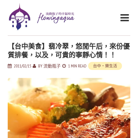
【台中美食】翡冷翠，悠閒午后，來份優
質排餐，以及，可貴的寧靜心情！！
2011/02/15
BY
流動瓶子
1 MIN READ
台中・樂生活