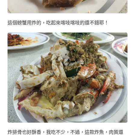
這個螃蟹用炸的，吃起來喀吱喀吱的還不錯耶！
炸排骨也好酥香，我吃不少，不過，這款炸魚，肉質還