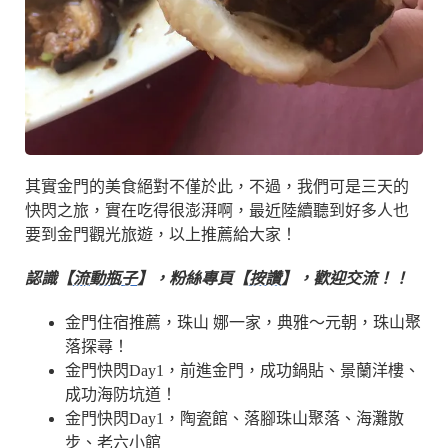
其實金門的美食絕對不僅於此，不過，我們可是三天的
快閃之旅，實在吃得很澎湃啊，最近陸續聽到好多人也
要到金門觀光旅遊，以上推薦給大家！
認識【
流動瓶子
】，粉絲專頁【
按讚
】，歡迎交流！！
金門住宿推薦，珠山 娜一家，典雅～元朝，珠山聚
落探尋！
金門快閃Day1，前進金門，成功鍋貼、景蘭洋樓、
成功海防坑道！
金門快閃Day1，陶瓷館、落腳珠山聚落、海灘散
步、老六小館