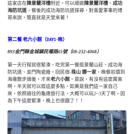
這家店在
陳景蘭洋樓
附近，可以順遊
陳景蘭洋樓
、
成功
海防坑道
，餐後的成功海防坑道探尋，對喜愛軍事的博
哥來說，簡直就是天堂來著！
第二餐 老六小館（DAY1-晚）
893金門縣金城鎮民權路65號（08-232-4068）
第一天行程就很緊湊，吃完第一餐逛景蘭山莊、成功海
防坑道、金門陶瓷廠，回民宿-
珠山 娜一家
，晚餐前還到
海邊散步過後，才來
老六小館
，是說，有沒有這麼厲害
啊，半天就可以逛這麼多點，如果是我們這一家自己
來，依照過往的龜速旅行法，大概可以玩2~3天了啊，因
為下午這麼緊湊，晚上也很餓了！！