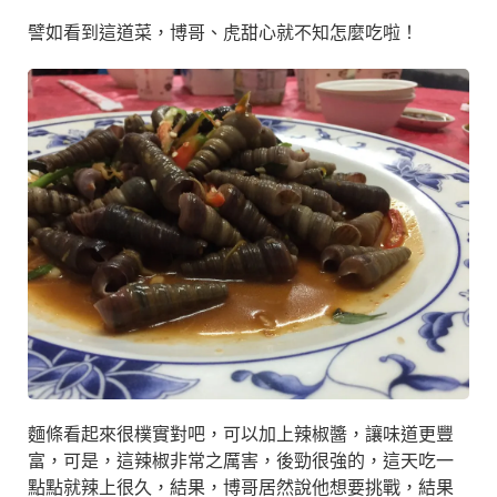
譬如看到這道菜，博哥、虎甜心就不知怎麼吃啦！
麵條看起來很樸實對吧，可以加上辣椒醬，讓味道更豐
富，可是，這辣椒非常之厲害，後勁很強的，這天吃一
點點就辣上很久，結果，博哥居然說他想要挑戰，結果