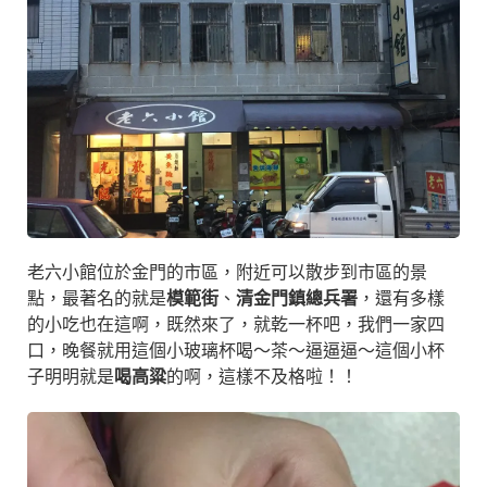
老六小館位於金門的市區，附近可以散步到市區的景
點，最著名的就是
模範街
、
清金門鎮總兵署
，還有多樣
的小吃也在這啊，既然來了，就乾一杯吧，我們一家四
口，晚餐就用這個小玻璃杯喝～茶～逼逼逼～這個小杯
子明明就是
喝高粱
的啊，這樣不及格啦！！