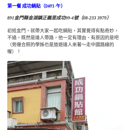
第一餐 成功鍋貼（DAY1-午）
891金門縣金湖鎮正義里成功99-4號（08-233 3979）
初抵金門，就帶大家一起吃鍋貼，其實覺得有點奇妙，
不過，既然是達人帶路，他一定有理由、有原因的是吧
（旁邊合照的學姊也是旅遊達人來著～走中國路線的
喔）！