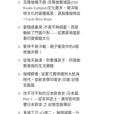
吉隆坡親子遊 |吉隆坡舊城區(Old
Kuala Lumpur)文化散步，南洋咖
啡文化的兩種風景：源昌隆咖啡店
× Luck Bros Kopi
愛錯請重來 |不是不夠相愛，而是
輸給了門當戶對——從寶萊塢電影
看印度婚姻文化
暫停不是冷戰：親子衝突中的4個
修復步驟！
從每天崩潰，到看懂孩子：阿德勒
教會我的生活實驗
咖哩群像 | 從蒙兀爾帝國到大航海
時代，從飲食學印度史-印度 記憶
宮殿篇
你不可不知的日本飲食史 |日本篇
Part 1 — 從茶到武士，唐宋如何影
響日本飲食 之 記憶宮殿筆記
鬼滅之刃 |心得二， 無限城篇，什