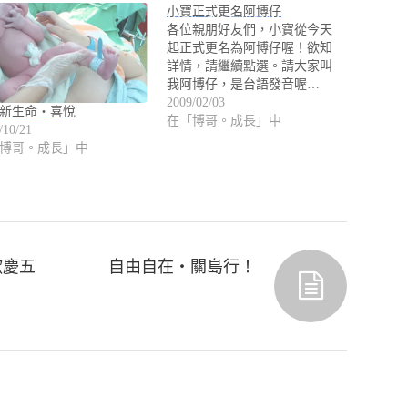
小寶正式更名阿博仔
各位親朋好友們，小寶從今天
起正式更名為阿博仔喔！欲知
詳情，請繼續點選。請大家叫
我阿博仔，是台語發音喔…
2009/02/03
新生命‧喜悅
在「博哥。成長」中
/10/21
博哥。成長」中
歡慶五
自由自在‧關島行！