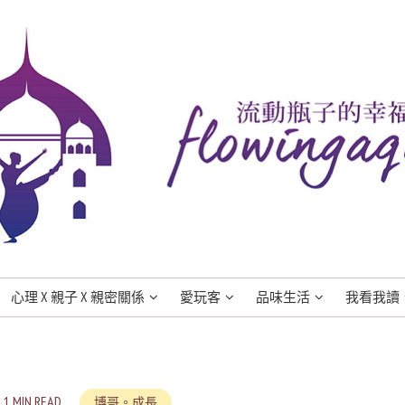
心理 X 親子 X 親密關係
愛玩客
品味生活
我看我讀
1 MIN READ
博哥。成長