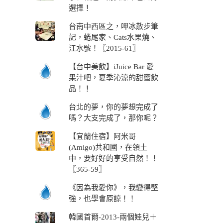
選擇！
台南中西區之，呷冰散步筆
記，蜷尾家、Cats水果燒、
江水號！〖2015-61〗
【台中美飲】iJuice Bar 愛
果汁吧，夏季沁涼的甜蜜飲
品！！
台北的夢，你的夢想完成了
嗎？大支完成了，那你呢？
【宜蘭住宿】阿米哥
(Amigo)共和國，在領土
中，要好好的享受自然！！
〖365-59〗
《因為我愛你》，我變得堅
強，也學會原諒！！
韓國首爾-2013-兩個娃兒＋