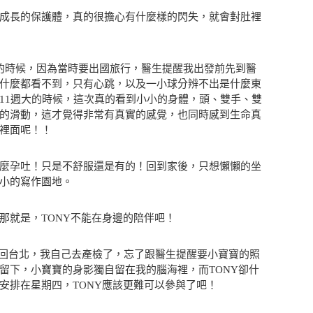
成長的保護體，真的很擔心有什麼樣的閃失，就會對肚裡
的時候，因為當時要出國旅行，醫生提醒我出發前先到醫
什麼都看不到，只有心跳，以及一小球分辨不出是什麼東
11週大的時候，這次真的看到小小的身體，頭、雙手、雙
的滑動，這才覺得非常有真實的感覺，也同時感到生命真
裡面呢！！
麼孕吐！只是不舒服還是有的！回到家後，只想懶懶的坐
小的寫作園地。
那就是，TONY不能在身邊的陪伴吧！
不及回台北，我自己去產檢了，忘了跟醫生提醒要小寶寶的照
留下，小寶寶的身影獨自留在我的腦海裡，而TONY卻什
安排在星期四，TONY應該更難可以參與了吧！