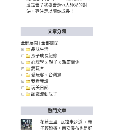
麼是善？我妻善逸vs大師兄的對
決，專注足以讓你成長！
文章分類
全部展開
|
全部關閉
品味生活
孩子成長紀錄
心理學 x 親子 x 親密關係
愛玩客
愛玩客。台灣篇
我看我讀
玩美日記
認識流動瓶子
熱門文章
花蓮玉里 | 瓦拉米步道 ，親
子輕鬆遊，南安瀑布也是好