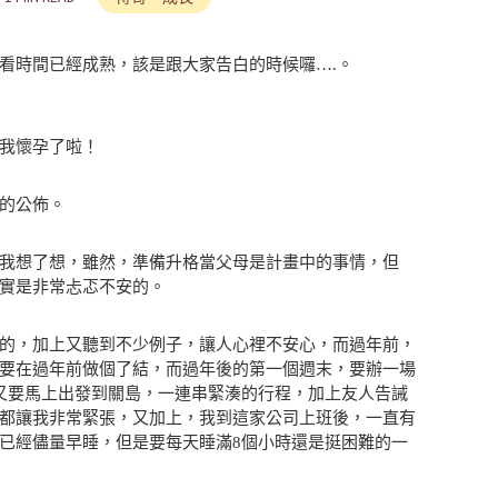
看時間已經成熟，該是跟大家告白的時候囉….。
我懷孕了啦！
的公佈。
我想了想，雖然，準備升格當父母是計畫中的事情，但
實是非常忐忑不安的。
的，加上又聽到不少例子，讓人心裡不安心，而過年前，
要在過年前做個了結，而過年後的第一個週末，要辦一場
又要馬上出發到關島，一連串緊湊的行程，加上友人告誡
都讓我非常緊張，又加上，我到這家公司上班後，一直有
已經儘量早睡，但是要每天睡滿8個小時還是挺困難的一