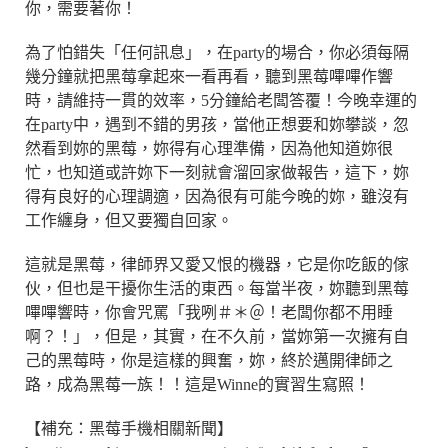
你，需要著你！
為了怕錯失「任何訊息」，在party的場合，你必須每隔
幾分鐘就把黑莓拿起來一看再看，聽到黑莓嗶嗶作響
時，請維持一貫的效率，5分鐘給老闆答覆！今晚幸運的
在party中，遇到不錯的男孩，當他正想要和妳攀談，忽
然看到妳的黑莓，妳得有心理準備，因為他知道妳很
忙，也知道或許妳下一刻就會溜回家做報告，這下，妳
得有良好的心理調適，因為很有可能今晚的妳，雖沒有
工作纏身，但又要獨自回家。
這就是黑莓，律師界又愛又恨的機器，它是你吃飯的傢
伙，但也是干擾你生活的東西。每當半夜，妳聽到黑莓
嗶嗶響時，你會咒罵「我咧＃＊＠！老闆你都不用睡
啊？！」，但是，其實，在不久前，當妳第一次擁有自
己的黑莓時，你是這樣的興奮，妳，終於邁開律師之
路，成為黑莓一族！！這是Winne的實習生寫照！
【補充：黑莓手機相關新聞】