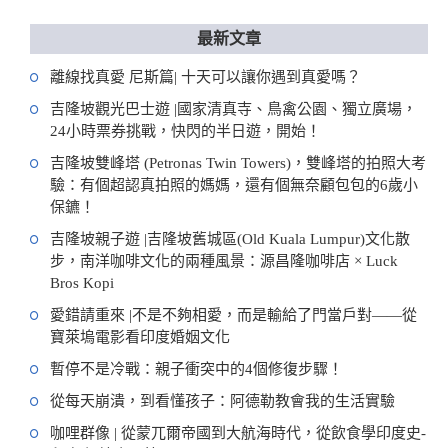
最新文章
離線找真愛 尼斯篇| 十天可以讓你遇到真愛嗎？
吉隆坡觀光巴士遊 |國家清真寺、鳥禽公園、獨立廣場，
24小時票券挑戰，快閃的半日遊，開始！
吉隆坡雙峰塔 (Petronas Twin Towers)，雙峰塔的拍照大考
驗：有個超認真拍照的媽媽，還有個無奈顧包包的6歲小
保鑣！
吉隆坡親子遊 |吉隆坡舊城區(Old Kuala Lumpur)文化散
步，南洋咖啡文化的兩種風景：源昌隆咖啡店 × Luck
Bros Kopi
愛錯請重來 |不是不夠相愛，而是輸給了門當戶對——從
寶萊塢電影看印度婚姻文化
暫停不是冷戰：親子衝突中的4個修復步驟！
從每天崩潰，到看懂孩子：阿德勒教會我的生活實驗
咖哩群像 | 從蒙兀爾帝國到大航海時代，從飲食學印度史-