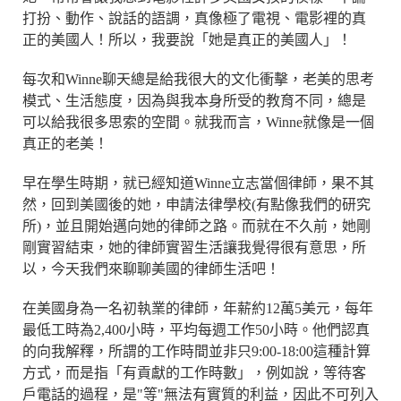
打扮、動作、說話的語調，真像極了電視、電影裡的真
正的美國人！所以，我要說「她是真正的美國人」！
每次和Winne聊天總是給我很大的文化衝擊，老美的思考
模式、生活態度，因為與我本身所受的教育不同，總是
可以給我很多思索的空間。就我而言，Winne就像是一個
真正的老美！
早在學生時期，就已經知道Winne立志當個律師，果不其
然，回到美國後的她，申請法律學校(有點像我們的研究
所)，並且開始邁向她的律師之路。而就在不久前，她剛
剛實習結束，她的律師實習生活讓我覺得很有意思，所
以，今天我們來聊聊美國的律師生活吧！
在美國身為一名初執業的律師，年薪約12萬5美元，每年
最低工時為2,400小時，平均每週工作50小時。他們認真
的向我解釋，所謂的工作時間並非只9:00-18:00這種計算
方式，而是指「有貢獻的工作時數」，例如說，等待客
戶電話的過程，是"等"無法有實質的利益，因此不可列入