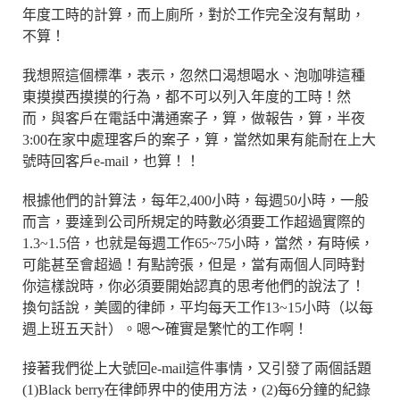
年度工時的計算，而上廁所，對於工作完全沒有幫助，
不算！
我想照這個標準，表示，忽然口渴想喝水、泡咖啡這種
東摸摸西摸摸的行為，都不可以列入年度的工時！然
而，與客戶在電話中溝通案子，算，做報告，算，半夜
3:00在家中處理客戶的案子，算，當然如果有能耐在上大
號時回客戶e-mail，也算！！
根據他們的計算法，每年2,400小時，每週50小時，一般
而言，要達到公司所規定的時數必須要工作超過實際的
1.3~1.5倍，也就是每週工作65~75小時，當然，有時候，
可能甚至會超過！有點誇張，但是，當有兩個人同時對
你這樣說時，你必須要開始認真的思考他們的說法了！
換句話說，美國的律師，平均每天工作13~15小時（以每
週上班五天計）。嗯～確實是繁忙的工作啊！
接著我們從上大號回e-mail這件事情，又引發了兩個話題
(1)Black berry在律師界中的使用方法，(2)每6分鐘的紀錄