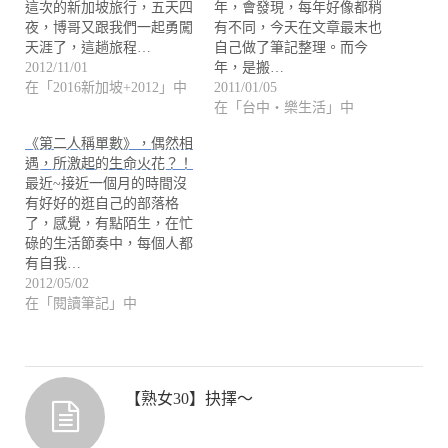
這次的新加坡旅行，五天四
年，會發現，每年好像都稍
夜，博哥又跟我們一起勇闖
有不同，今天在文章最末也
天涯了，這趟旅程…
自己做了筆記整理。而今
2012/11/01
年，是搬…
在「2016新加坡+2012」中
2011/01/05
在「台中・樂生活」中
《第二人稱單數》，偶然相
遇，所激起的生命火花？！
最近~接近一個月的時間沒
有好好的逛自己的部落格
了，感覺，有點陌生，在忙
碌的生活節奏中，每個人都
有自我…
2012/05/02
在「閱讀筆記」中
【熟女30】抉擇～