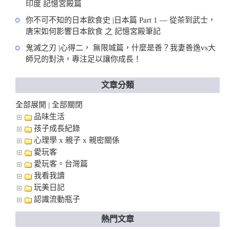
印度 記憶宮殿篇
你不可不知的日本飲食史 |日本篇 Part 1 — 從茶到武士，
唐宋如何影響日本飲食 之 記憶宮殿筆記
鬼滅之刃 |心得二， 無限城篇，什麼是善？我妻善逸vs大
師兄的對決，專注足以讓你成長！
文章分類
全部展開
全部關閉
|
品味生活
孩子成長紀錄
心理學 x 親子 x 親密關係
愛玩客
愛玩客。台灣篇
我看我讀
玩美日記
認識流動瓶子
熱門文章