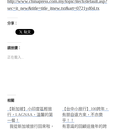
http://www.chinapress.com.my/topic/itech/default.asp?
sec=it_new&title=title_itnew.txt&art=0721yd04.tx
分享：
請按讚：
正在載入...
相關
【新加坡】小印度區輕旅
【台中小旅行】100跨年，
行，LAGNAA，溫馨的第
有朋自遠方來，不亦樂
一餐！
乎！！
我從新加坡旅行回來啦，
有意識的回顧這幾年的跨