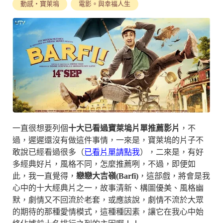
動感‧寶萊塢
電影。與幸福人生
一直很想要列個
十大已看過寶萊塢片單推薦影片
，不
過，遲遲還沒有做這件事情，一來是，寶萊塢的片子不
敢說已經看過很多（
已看片單請點我
），二來是，有好
多經典好片，風格不同，怎麼推薦咧，不過，即便如
此，我一直覺得，
戀戀大吉嶺(
Barfi)
，這部戲，將會是我
心中的十大經典片之一，故事清新、構圖優美、風格幽
默，劇情又不回流於老套，或應該說，劇情不流於大眾
的期待的那種愛情模式，這種種因素，讓它在我心中始