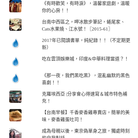
《有時歡笑，有時淚》，溫馨家庭劇，溫暖
你的心房！！
台南中西區之，呷冰散步筆記，蜷尾家、
Cats水果燒、江水號！〖2015-61〗
2017年已閱讀書單，純紀錄！！（不定期更
新）
吃在雲頂娛樂城，印度&中華料理當道？！
《那一夜，我們黑吃黑》，混亂幽默的黑色
喜劇！！
克羅埃西亞 |分享會心得速寫＆城市特色補
充！
【台南早餐】千香麥香雞專賣店，簡單的美
味，麥香雞蛋吐司！
成為母親以後，東京偽單身之旅，獨處時刻