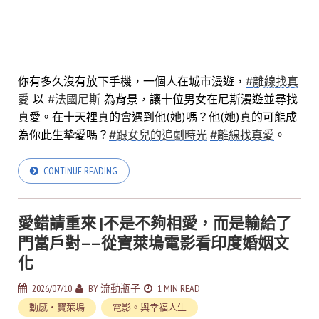
你有多久沒有放下手機，一個人在城市漫遊，
#離線找真
愛
以
#法國尼斯
為背景，讓十位男女在尼斯漫遊並尋找
真愛。
在十天裡真的會遇到他(她)嗎？
他(她)真的可能成
為你此生摯愛嗎？
#跟女兒的追劇時光
#離線找真愛
。
CONTINUE READING
愛錯請重來 |不是不夠相愛，而是輸給了
門當戶對——從寶萊塢電影看印度婚姻文
化
2026/07/10
BY
流動瓶子
1 MIN READ
動感‧寶萊塢
電影。與幸福人生