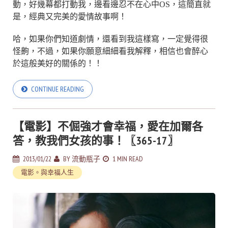
動，好幾幕都打動我，邊看邊忍不在心中OS，這簡直就
是，經典又完美的愛情故事啊！
哈，如果你們知道劇情，還看到我這樣寫，一定覺得很
怪齁，不過，如果你願意細細看我解釋，相信也會醉心
於這般美好的關係的！！
CONTINUE READING
【電影】不倔強才會幸福，愛在加爾各
答，教我們女孩的事！〖365-17〗
2013/01/22
BY
流動瓶子
1 MIN READ
電影。與幸福人生