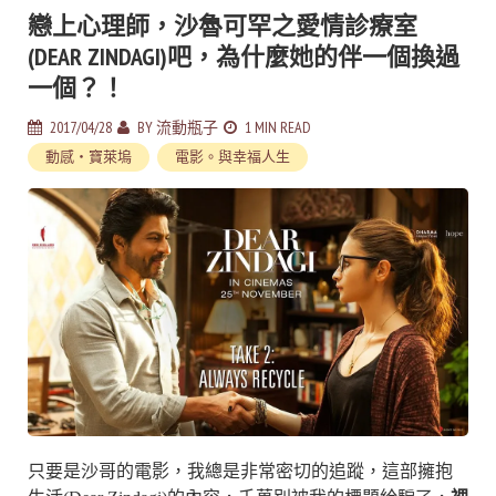
戀上心理師，沙魯可罕之愛情診療室
(DEAR ZINDAGI)吧，為什麼她的伴一個換過
一個？！
2017/04/28
BY
流動瓶子
1 MIN READ
動感‧寶萊塢
電影。與幸福人生
只要是沙哥的電影，我總是非常密切的追蹤，這部擁抱