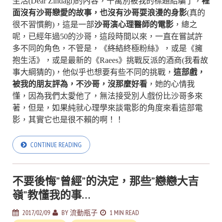
生活(Dear Zindagi)的內容，千萬別被我的標題給騙了，
裡
面沒有沙哥戀愛的故事，也沒有沙哥耍浪漫的身影
(真的
很不習慣齁)，這是一部
沙哥演心理醫師的電影
，總之
呢，已經年過50的沙哥，這段時間以來，一直在嘗試許
多不同的角色，不管是，《
終結
終極粉絲》，或是《擁
抱生活》，或是最新的《Raees》挑戰反派的酒商(我看故
事大綱猜的)，他似乎也想要有些不同的挑戰，
這部戲，
被我的朋友評為，不沙哥，沒那麼好看
，她的心情我
懂，因為我們太愛他了，無法接受別人戲份比沙哥多來
著，但是，如果純就心理學來談電影的角度來看這部電
影，其實它也是很不賴的啊！！
CONTINUE READING
不要後悔”曾經”的決定，那些”戀戀大吉
嶺”教懂我的事…
2017/02/09
BY
流動瓶子
1 MIN READ