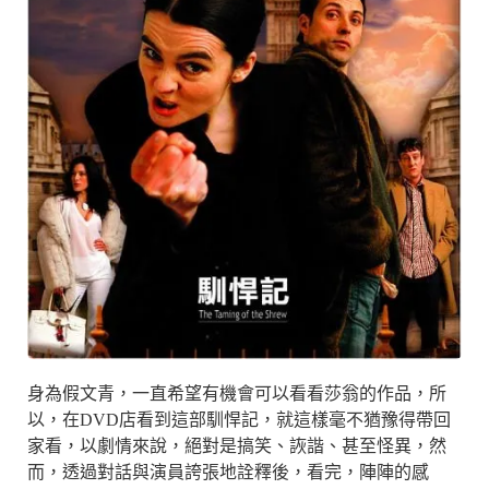
身為假文青，一直希望有機會可以看看莎翁的作品，所
以，在DVD店看到這部馴悍記，就這樣毫不猶豫得帶回
家看，以劇情來說，絕對是搞笑、詼諧、甚至怪異，然
而，透過對話與演員誇張地詮釋後，看完，陣陣的感