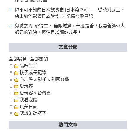
印度 記憶宮殿篇
你不可不知的日本飲食史 |日本篇 Part 1 — 從茶到武士，
唐宋如何影響日本飲食 之 記憶宮殿筆記
鬼滅之刃 |心得二， 無限城篇，什麼是善？我妻善逸vs大
師兄的對決，專注足以讓你成長！
文章分類
全部展開
全部關閉
|
品味生活
孩子成長紀錄
心理學 x 親子 x 親密關係
愛玩客
愛玩客。台灣篇
我看我讀
玩美日記
認識流動瓶子
熱門文章