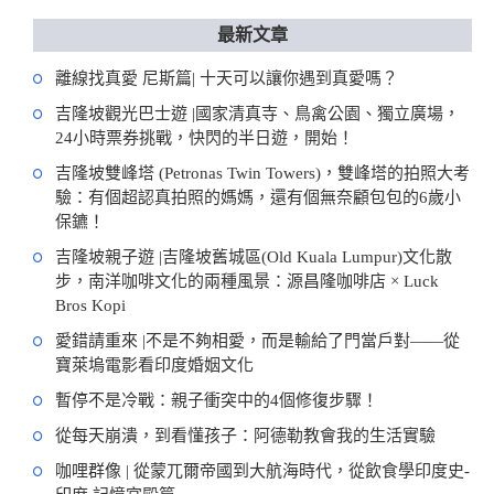
最新文章
離線找真愛 尼斯篇| 十天可以讓你遇到真愛嗎？
吉隆坡觀光巴士遊 |國家清真寺、鳥禽公園、獨立廣場，
24小時票券挑戰，快閃的半日遊，開始！
吉隆坡雙峰塔 (Petronas Twin Towers)，雙峰塔的拍照大考
驗：有個超認真拍照的媽媽，還有個無奈顧包包的6歲小
保鑣！
吉隆坡親子遊 |吉隆坡舊城區(Old Kuala Lumpur)文化散
步，南洋咖啡文化的兩種風景：源昌隆咖啡店 × Luck
Bros Kopi
愛錯請重來 |不是不夠相愛，而是輸給了門當戶對——從
寶萊塢電影看印度婚姻文化
暫停不是冷戰：親子衝突中的4個修復步驟！
從每天崩潰，到看懂孩子：阿德勒教會我的生活實驗
咖哩群像 | 從蒙兀爾帝國到大航海時代，從飲食學印度史-