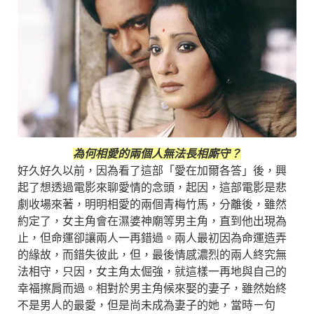
為何相愛的兩個人無法長相廝守？
好久好久以前，因為看了這部「愛在加爾各答」後，興
起了想透過電影來聊愛情的念頭，起因，這部電影是悲
劇收場來著，明明相愛的兩個青梅竹馬，分離後，雖然
約定了，女主角會在濕婆神廟等男主角，直到他出現為
止，但命運卻讓兩人一再錯過。兩人最初因為命運造弄
的緣故，而錯失彼此，但，最後情感濃烈的兩人終究無
法相守，只因，女主角太倔強，就這樣一再地與自己的
幸福擦肩而過。相對於男主角候來娶的妻子，雖然始終
不是男人的最愛，但是尚未成為妻子的她，當時ㄧ句