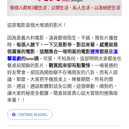
這部電影是個大堆頭的影片！
因為是義大利電影，演員都很陌生，不過，預告片播放
時，
每張人臉下，一下又是影帝、影后來著，感覺就是
很厲害的電影
，
這類集合一堆明星的電影
通常
都是走
溫
馨喜劇
的tone調
，可是，不知為何，這部明明大家都坐在
餐桌前閒聊的影片，
觀賞起來卻有點驚悚
。一場普通的
好友聚會，卻因為開始聊不在場朋友的八卦，而有人提
議，那麼，大家把手機放桌上，晚餐期間，所有的簡
訊、通話、通話軟體對話全公開，這個舉動，順勢的，
讓大家的秘密全都露，簡直就是真心話大冒險的進階版
來著！！
CONTINUE READING