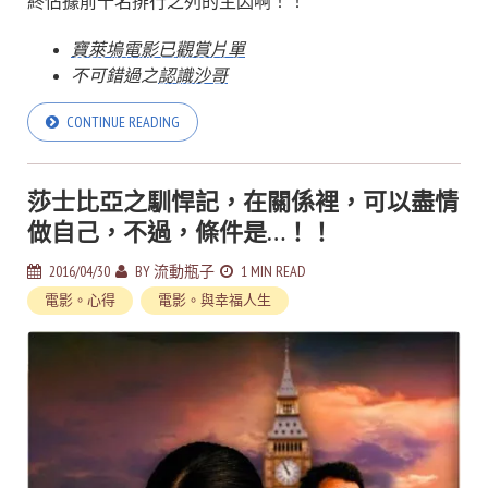
終佔據前十名排行之列的主因啊！！
寶萊塢電影已觀賞片單
不可錯過之
認識沙哥
CONTINUE READING
莎士比亞之馴悍記，在關係裡，可以盡情
做自己，不過，條件是…！！
2016/04/30
BY
流動瓶子
1 MIN READ
電影。心得
電影。與幸福人生