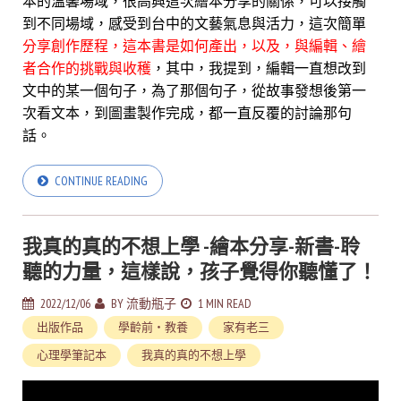
本的溫馨場域，很高興這次繪本分享的關係，可以接觸
到不同場域，感受到台中的文藝氣息與活力，
這次簡單
分享創作歷程，這本書是如何產出，以及，與編輯、繪
者合作的挑戰與收穫
，其中，我提到，編輯一直想改到
文中的某一個句子，為了那個句子，從故事發想後第一
次看文本，到圖畫製作完成，都一直反覆的討論那句
話。
CONTINUE READING
我真的真的不想上學 -繪本分享-新書-聆
聽的力量，這樣說，孩子覺得你聽懂了！
2022/12/06
BY
流動瓶子
1 MIN READ
出版作品
學齡前・教養
家有老三
心理學筆記本
我真的真的不想上學