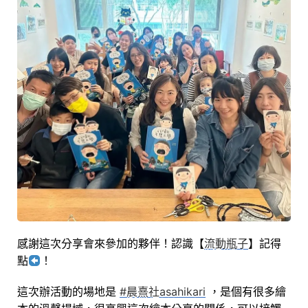
感謝這次分享會來參加的夥伴！認識【
流動瓶子
】記得
點
！
這次辦活動的場地是
#晨熹社asahikari
，是個有很多繪