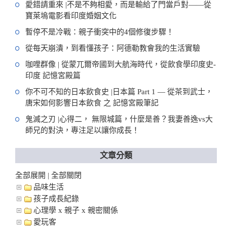
愛錯請重來 |不是不夠相愛，而是輸給了門當戶對——從
寶萊塢電影看印度婚姻文化
暫停不是冷戰：親子衝突中的4個修復步驟！
從每天崩潰，到看懂孩子：阿德勒教會我的生活實驗
咖哩群像 | 從蒙兀爾帝國到大航海時代，從飲食學印度史-
印度 記憶宮殿篇
你不可不知的日本飲食史 |日本篇 Part 1 — 從茶到武士，
唐宋如何影響日本飲食 之 記憶宮殿筆記
鬼滅之刃 |心得二， 無限城篇，什麼是善？我妻善逸vs大
師兄的對決，專注足以讓你成長！
文章分類
全部展開
全部關閉
|
品味生活
孩子成長紀錄
心理學 x 親子 x 親密關係
愛玩客