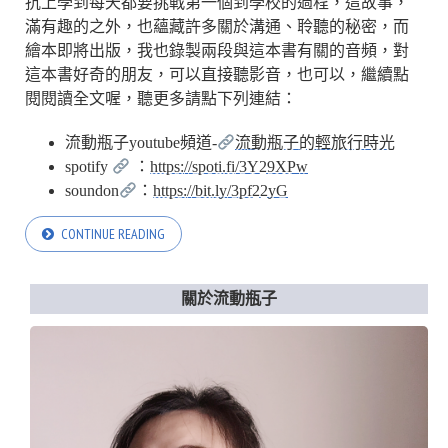
抗上學到每天都要挑戰第一個到學校的過程，這故事，
滿有趣的之外，也蘊藏許多關於溝通、聆聽的秘密，而
繪本即將出版，我也錄製兩段與這本書有關的音頻，對
這本書好奇的朋友，可以直接聽影音，也可以，繼續點
閱閱讀全文喔，聽更多請點下列連結：
流動瓶子youtube頻道-
流動瓶子的輕旅行時光
spotify
：
https://spoti.fi/3Y29XPw
soundon
：
https://bit.ly/3pf22yG
CONTINUE READING
關於流動瓶子