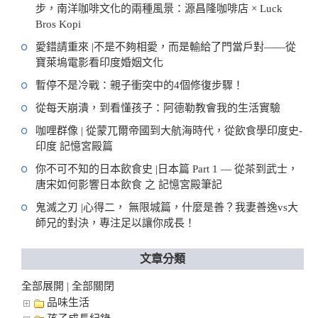
步，南洋咖啡文化的兩種風景：源昌隆咖啡店 × Luck
Bros Kopi
愛錯請重來 |不是不夠相愛，而是輸給了門當戶對——從
寶萊塢電影看印度婚姻文化
暫停不是冷戰：親子衝突中的4個修復步驟！
從每天崩潰，到看懂孩子：阿德勒教會我的生活實驗
咖哩群像 | 從蒙兀爾帝國到大航海時代，從飲食學印度史-
印度 記憶宮殿篇
你不可不知的日本飲食史 |日本篇 Part 1 — 從茶到武士，
唐宋如何影響日本飲食 之 記憶宮殿筆記
鬼滅之刃 |心得二， 無限城篇，什麼是善？我妻善逸vs大
師兄的對決，專注足以讓你成長！
文章分類
全部展開
全部關閉
|
品味生活