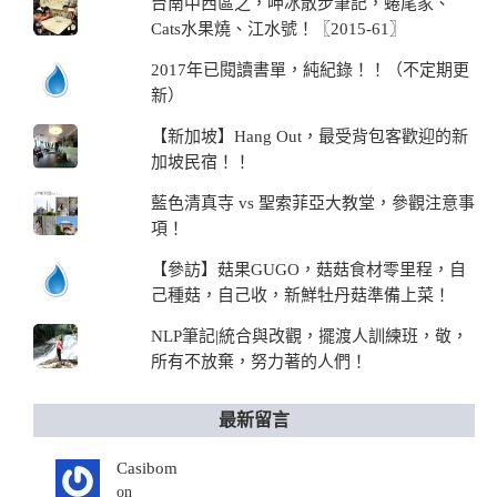
台南中西區之，呷冰散步筆記，蜷尾家、
Cats水果燒、江水號！〖2015-61〗
2017年已閱讀書單，純紀錄！！（不定期更
新）
【新加坡】Hang Out，最受背包客歡迎的新
加坡民宿！！
藍色清真寺 vs 聖索菲亞大教堂，參觀注意事
項！
【參訪】菇果GUGO，菇菇食材零里程，自
己種菇，自己收，新鮮牡丹菇準備上菜！
NLP筆記|統合與改觀，擺渡人訓練班，敬，
所有不放棄，努力著的人們！
最新留言
Casibom
on