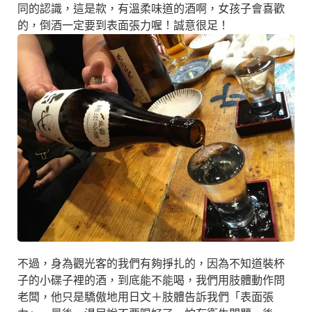
同的認識，這是款，有溫柔味道的酒啊，女孩子會喜歡
的，倒酒一定要到表面張力喔！誠意很足！
不過，身為觀光客的我們有夠掙扎的，因為不知道裝杯
子的小碟子裡的酒，到底能不能喝，我們用肢體動作問
老闆，他只是驕傲地用日文＋肢體告訴我們「表面張