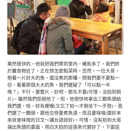
果然很快的，他就把我們帶到室內，暖和多了，我們終
於離食物近了，正在想怎麼點菜時，忽然，一位大哥，
抱著一片好大的魚，還沒煮的那種，問我們要不要點一
份，看著那個大大的魚，我們遲疑了「可以點一半
嗎？」不行，要整片，好吧，那先不要(可惜，沒拍到照
片)，雖然我們拒絕他了，但，他很快地拿出三顆魚頭給
我們選，哈，好有梗喔(又忘了拍～才剛坐下～歹勢)，我
們選了一顆頭，跟他交待要煮魚湯，而且要味噌(還好本
來就會味噌的日文～講台語就好)。可惜，沒有拍到大哥
端出魚頭的畫面，用白天拍的這張來代替好了，下面這