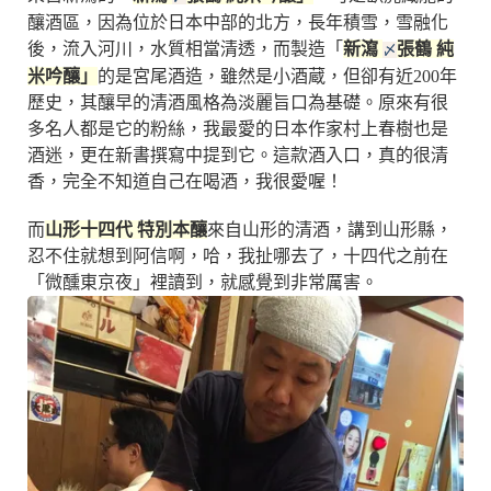
釀酒區，因為位於日本中部的北方，長年積雪，雪融化
後，流入河川，水質相當清透，而製造「
新瀉
張鶴 純
〆
米吟釀」
的是宮尾酒造，雖然是小酒蔵，但卻有近200年
歷史，其釀早的清酒風格為淡麗旨口為基礎。原來有很
多名人都是它的粉絲，我最愛的日本作家村上春樹也是
酒迷，更在新書撰寫中提到它。這款酒入口，真的很清
香，完全不知道自己在喝酒，我很愛喔！
而
山形十四代 特別本釀
來自山形的清酒，講到山形縣，
忍不住就想到阿信啊，哈，我扯哪去了，十四代之前在
「微醺東京夜」裡讀到，就感覺到非常厲害。