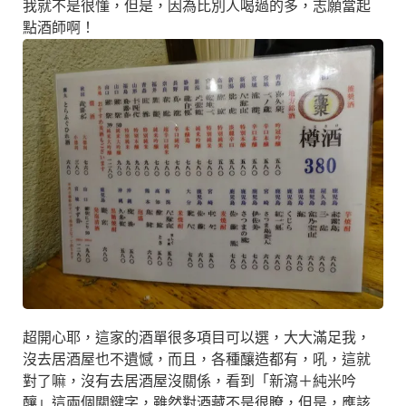
我就不是很懂，但是，因為比別人喝過的多，志願當起
點酒師啊！
超開心耶，這家的酒單很多項目可以選，大大滿足我，
沒去居酒屋也不遺憾，而且，各種釀造都有，吼，這就
對了嘛，沒有去居酒屋沒關係，看到「新瀉＋純米吟
釀」這兩個關鍵字，雖然對酒藏不是很瞭，但是，應該