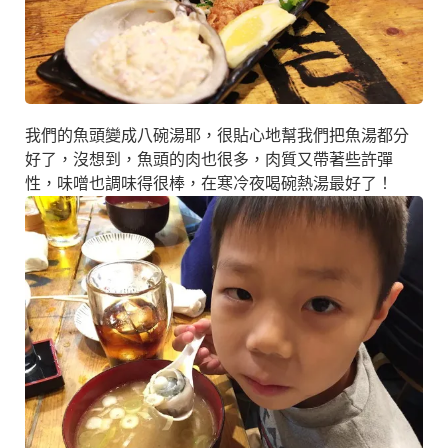
我們的魚頭變成八碗湯耶，很貼心地幫我們把魚湯都分
好了，沒想到，魚頭的肉也很多，肉質又帶著些許彈
性，味噌也調味得很棒，在寒冷夜喝碗熱湯最好了！