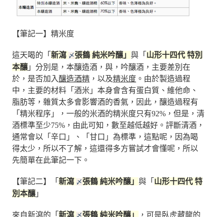
【筆記一】精米度
這天喝的「
新瀉
張鶴 純米吟釀」
與「
山形十四代 特別
〆
本釀
」分別是，本釀造酒，與，吟釀酒，主要差別在
於，是否加入
釀造酒精
，以及
精米度
。由於製造過程
中，主要的材料「酒米」本身會含有蛋白質、維他命、
脂肪等，雜質太多會影響酒的香氣，因此，釀造過程有
「精米程序」，一般的米酒的精米度只有92%，但是，清
酒標準至少75%，由此可知，數至越低越好。評斷清酒，
通常會以「辛口」、「甘口」為標準，這點呢，因為喝
得太少，所以不了解，這還得多方嘗試才會懂呢，所以
先簡單在此筆記一下。
【筆記二】「
新瀉
張鶴 純米吟釀」
與「
山形十四代 特
〆
別本釀
」
來自新瀉的「
新瀉
張鶴 純米吟釀」
，可是臥虎藏龍的
〆