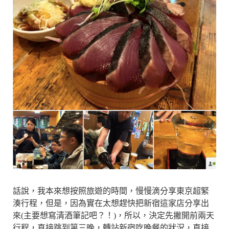
話說，我本來想按照旅遊的時間，慢慢滴分享東京超緊
湊行程，但是，因為實在太想趕快把新宿這家店分享出
來(主要想寫清酒筆記吧？！)，所以，決定先撇開前兩天
行程，直接跳到第三晚，轉站新宿吃晚餐的狀況，直接