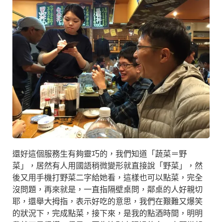
還好這個服務生有夠靈巧的，我們知道「蔬菜＝野
菜」，居然有人用國語稍微變形就直接說「野菜」，然
後又用手機打野菜二字給她看，這樣也可以點菜，完全
沒問題，再來就是，一直指隔壁桌問，鄰桌的人好親切
耶，還舉大拇指，表示好吃的意思，我們在艱難又爆笑
的狀況下，完成點菜，接下來，是我的點酒時間，明明