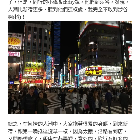
了，但是，同行的小偉＆chrisy說，他們到涉谷，發現，
人潮比新宿更多，聽到他們這樣說，我完全不敢到涉谷
啊(抖)！
總之，在擁擠的人潮中，大家拖著很累的身軀，到來新
宿，跟第一晚抵達淺草一樣，因為太餓，沿路看到店，
又開始想吃了，飯店在巷弄裡，意外的，附近有好多的