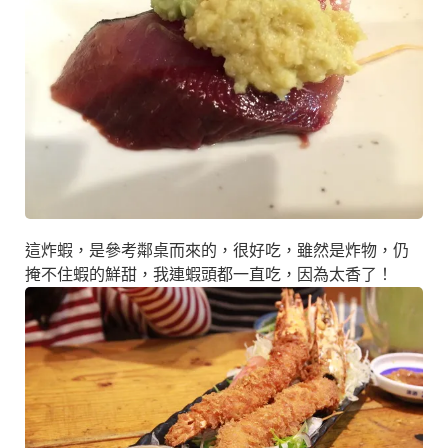
這炸蝦，是參考鄰桌而來的，很好吃，雖然是炸物，仍
掩不住蝦的鮮甜，我連蝦頭都一直吃，因為太香了！