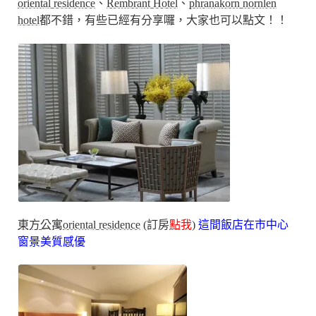
oriental residence
、
Rembrant Hotel
、
phranakorn nornlen
hotel
都不錯，有些已經有分享囉，大家也可以點文！！
東方公寓oriental residence
(訂房
點我
)
這間飯店在市中心
窗景美質感優