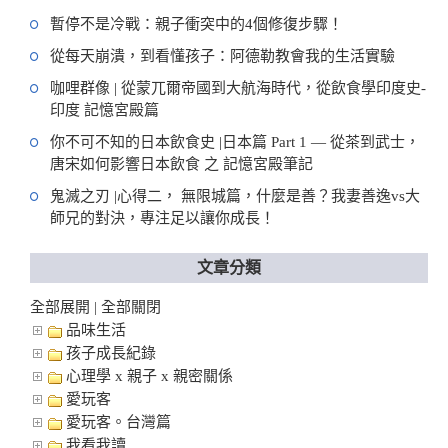
暫停不是冷戰：親子衝突中的4個修復步驟！
從每天崩潰，到看懂孩子：阿德勒教會我的生活實驗
咖哩群像 | 從蒙兀爾帝國到大航海時代，從飲食學印度史-
印度 記憶宮殿篇
你不可不知的日本飲食史 |日本篇 Part 1 — 從茶到武士，
唐宋如何影響日本飲食 之 記憶宮殿筆記
鬼滅之刃 |心得二， 無限城篇，什麼是善？我妻善逸vs大
師兄的對決，專注足以讓你成長！
文章分類
全部展開
全部關閉
|
品味生活
孩子成長紀錄
心理學 x 親子 x 親密關係
愛玩客
愛玩客。台灣篇
我看我讀