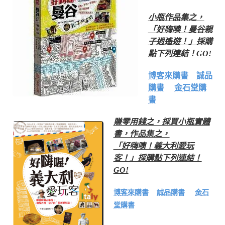
小瓶作品集之，
「好嗨噢！曼谷親
子逍遙遊！」採購
點下列連結！GO!
博客來購書
誠品
購書
金石堂購
書
賺零用錢之，採買小瓶實體
書，作品集之，
「好嗨噢！義大利愛玩
客！」採購點下列連結！
GO!
博客來購書
誠品購書
金石
堂購書