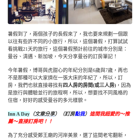
暑假到了，兩個孩子的長假來了，我也要來規劃一個跟
以往有些許不同的小旅行，所以，這個暑假，打算試試
看挑戰21天的旅行，這個暑假預計前往的城市分別是：
曼谷、清邁、新加坡，今天分享曼谷的訂房筆記！
今年暑假，博哥與虎甜心的年紀分別是6歲與7歲，再也
不是那種可以大家擠在一張大床的年紀了，所以，訂
房，我們也就直接尋找有
四人房的房間(或三人房)
，因為
是旅行與體驗並行的旅程啊，所以，想要找不同風格的
住宿，好好的感受曼谷的多元樣貌。
Inn A Day
（
文章分享
）（訂房
點我
）
這間我超愛的～推
薦～直接訂房吧！！
為了充分感受鄭王廟的河岸美景，選了這間老宅翻新，