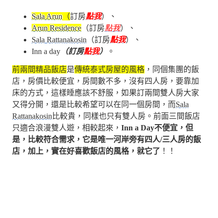
Sala Arun
（
訂房
點我
）、
Arun Residence
（訂房
點我
）、
Sala Rattanakosin
（訂房
點我
）、
Inn a day
（訂房
點我
）
。
前兩間精品飯店
是
傳統泰式房屋的風格
，同個集團的飯
店，房價比較便宜，房間數不多，沒有四人房，要靠加
床的方式，這樣睡應該不舒服，如果訂兩間雙人房大家
又得分開，還是比較希望可以在同一個房間，而
Sala
Rattanakosin
比較貴，同樣也只有雙人房。前面三間飯店
只適合浪漫雙人遊，相較起來，
Inn a Day不便宜，但
是，比較符合需求，它是唯一河岸旁有四人/三人房的飯
店，加上，實在好喜歡飯店的風格，就它了
！！