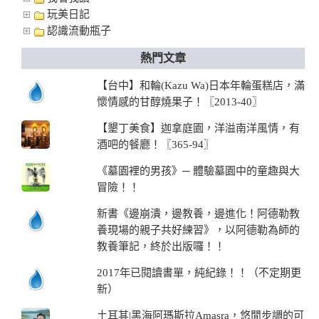
玩美日記
認識流動瓶子
熱門文章
【台中】和輪(Kazu Wa)日本年輪蛋糕店，滿
懷情感的甘醇燒果子！〖2013-40〗
【墾丁美食】迦拿庭園，洋溢南洋風情，有
酒吧的餐廳！〖365-94〗
《墓園裡的男孩》─ 體驗墓園中的童趣與大
冒險！！
新書《邊崩潰，邊教養，邊進化！阿德勒教
養現場的親子共好練習》，以阿德勒為師的
教養筆記，終於出版囉！！
2017年已閱讀書單，純紀錄！！（不定期更
新）
土耳其|黑海阿瑪斯拉Amasra，悠閒步調的可