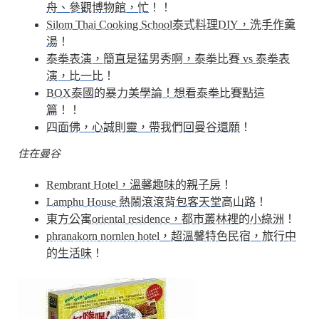
舟、參觀博物館，忙
！！
Silom Thai Cooking School泰式料理DIY，洗手作羹
湯
！
泰拳表演，簡直是猛男秀啊，泰拳比賽 vs 泰拳表
演，比一比
！
BOX泰國的暴力美學論！想看泰拳比賽點這
篇
！！
四面佛，心誠則靈，帶我們回曼谷還願
！
住在曼谷
Rembrant Hotel，溫馨趣味的親子房
！
Lamphu House 熱鬧滾滾背包客天堂高山路
！
東方公寓oriental residence，都市叢林裡的小綠洲
！
phranakorn nornlen hotel，超溫馨特色民宿，旅行中
的生活味
！