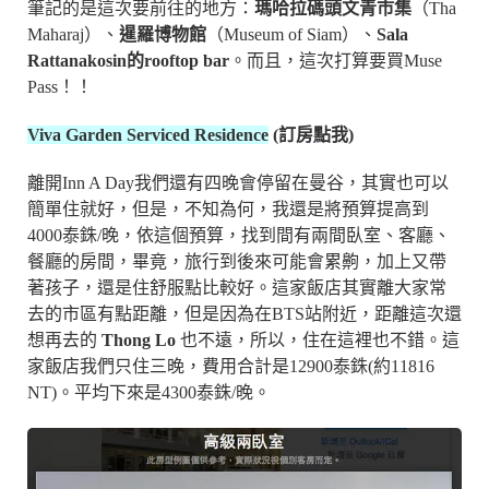
筆記的是這次要前往的地方：
瑪哈拉碼頭文青市集
（Tha
Maharaj）、
暹羅博物館
（Museum of Siam）、
Sala
Rattanakosin的rooftop bar
。而且，這次打算要買Muse
Pass！！
Viva Garden Serviced Residence
(訂房
點我
)
離開Inn A Day我們還有四晚會停留在曼谷，其實也可以
簡單住就好，但是，不知為何，我還是將預算提高到
4000泰銖/晚，依這個預算，找到間有兩間臥室、客廳、
餐廳的房間，畢竟，旅行到後來可能會累齁，加上又帶
著孩子，還是住舒服點比較好。這家飯店其實離大家常
去的市區有點距離，但是因為在BTS站附近，距離這次還
想再去的
Thong Lo
也不遠，所以，住在這裡也不錯。這
家飯店我們只住三晚，費用合計是12900泰銖(約11816
NT)。平均下來是4300泰銖/晚。