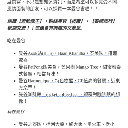
度撰寫，不只是想知道資訊，而是希望可以多感受不同
風情面貌的朋友，可以採買一本曼谷書喔！！
認識【
流動瓶子
】，粉絲專頁【
按讚
】，【泰國旅行】
歡迎交流！！您還會有興趣的文章是..
吃在曼谷
曼谷Asok站(BTS)，Baan Khanitha，泰美味，道道
驚喜
！
曼谷PatPong區美食，芒果樹 Mango Tree，甜蜜蜜泰
式餐廳，相當有味
！
曼谷Harmonique，特色樹屋，CP值高的餐廳，近東
方文華
！
曼谷咖啡館，rocket-coffee-baar，顛覆對咖啡館的想
像
！
玩在曼谷
曼谷之郊區，桂河大橋，騎大象、坐火車、泛小