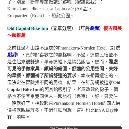
了，別忘了粉絲專業按讚追蹤嘿（
按讚點我
）：
Karmakamet diner、casa Lapin cafe (Ari區)、
Emquartier（Roast）、恐龍公園。
Old Capital Bike Inn
（
文章分享
）（訂房
點我
）
復古風美
～超推薦
之前住過考山路不遠處的
Phranakorn-Nornlen Hotel
（訂房
點我
），真的好喜歡它的風格啊，不過，這間民宿並不
是住起來很舒適，畢竟這裡不是精品飯店，然而，
隨處
可見的手做家具，繽紛的繪圖，舒適的公用空間，美好
的早餐，都彌補了所謂舒適的要求
，本來想再選它的，
但決定在冒險找不同的民宿，結果，在訂房網被這家
Old
Capital Bike Inn
的照片給吸引了，老屋改建的房子，價
格也不便宜畢竟四個人一起旅行（丟筆），好，只要住
一晚就好了，相較起來Phranakorn-Nornlen Hotel的四人房
價格就親民許多，不過仔細想想，這裡也比Inn A Day便
宜一嘻嘻。