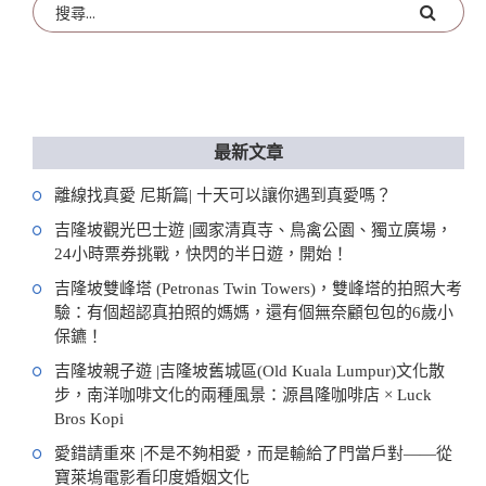
最新文章
離線找真愛 尼斯篇| 十天可以讓你遇到真愛嗎？
吉隆坡觀光巴士遊 |國家清真寺、鳥禽公園、獨立廣場，
24小時票券挑戰，快閃的半日遊，開始！
吉隆坡雙峰塔 (Petronas Twin Towers)，雙峰塔的拍照大考
驗：有個超認真拍照的媽媽，還有個無奈顧包包的6歲小
保鑣！
吉隆坡親子遊 |吉隆坡舊城區(Old Kuala Lumpur)文化散
步，南洋咖啡文化的兩種風景：源昌隆咖啡店 × Luck
Bros Kopi
愛錯請重來 |不是不夠相愛，而是輸給了門當戶對——從
寶萊塢電影看印度婚姻文化