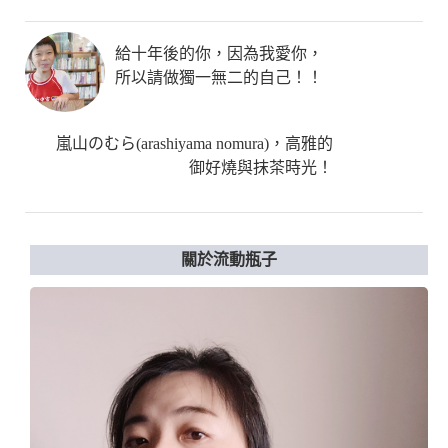
給十年後的你，因為我愛你，
所以請做獨一無二的自己！！
嵐山のむら(arashiyama nomura)，高雅的
御好燒與抹茶時光！
關於流動瓶子