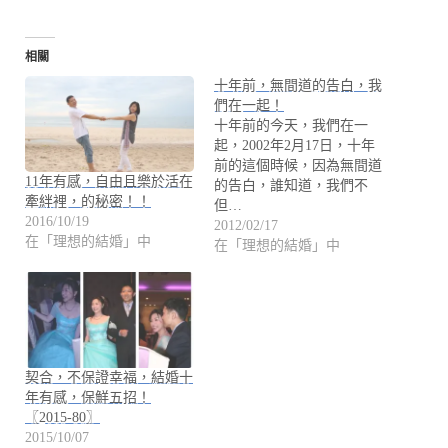
相關
十年前，無間道的告白，我
們在一起！
十年前的今天，我們在一
起，2002年2月17日，十年
前的這個時候，因為無間道
11年有感，自由且樂於活在
的告白，誰知道，我們不
牽絆裡，的秘密！！
但…
2016/10/19
2012/02/17
在「理想的結婚」中
在「理想的結婚」中
契合，不保證幸福，結婚十
年有感，保鮮五招！
〖2015-80〗
2015/10/07