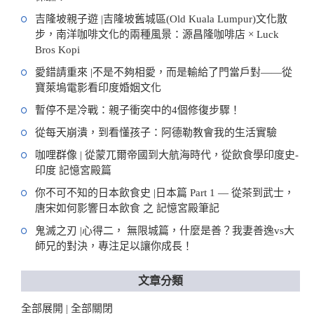
吉隆坡親子遊 |吉隆坡舊城區(Old Kuala Lumpur)文化散
步，南洋咖啡文化的兩種風景：源昌隆咖啡店 × Luck
Bros Kopi
愛錯請重來 |不是不夠相愛，而是輸給了門當戶對——從
寶萊塢電影看印度婚姻文化
暫停不是冷戰：親子衝突中的4個修復步驟！
從每天崩潰，到看懂孩子：阿德勒教會我的生活實驗
咖哩群像 | 從蒙兀爾帝國到大航海時代，從飲食學印度史-
印度 記憶宮殿篇
你不可不知的日本飲食史 |日本篇 Part 1 — 從茶到武士，
唐宋如何影響日本飲食 之 記憶宮殿筆記
鬼滅之刃 |心得二， 無限城篇，什麼是善？我妻善逸vs大
師兄的對決，專注足以讓你成長！
文章分類
全部展開
全部關閉
|