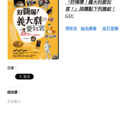
「好嗨噢！義大利愛玩
客！」採購點下列連結！
GO!
博客來
誠品購書
金石堂購
分享：
請按讚：
正在載入...