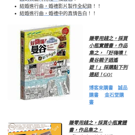
結婚進行曲，婚禮影片製作全紀錄
！！
結婚進行曲，婚禮中的真情告白
！！
賺零用錢之，採買
小瓶實體書，作品
集之，
「好嗨噢！
曼谷親子逍遙
遊！」採購點下列
連結！GO!
博客來購書
誠品
購書
金石堂購
書
賺零用錢之，採買小瓶實體
書，作品集之，