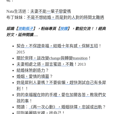
呢！
Nata生活迷：
夫妻不能一輩子戀愛嗎
布丁妹妹：
不是不想結婚。而是對的人對的時間太難遇
認識【
流動瓶子
】，粉絲專頁【
按讚
】，歡迎交流！！經典
好文，延伸閱讀….
契合，不保證幸福，結婚十年有感，保鮮五招
！
2015
關於崇拜，談改變change與轉變transition
！
夫妻相處之道，甜言蜜語，不難
！2013
結婚抹煞創造力
？
婚姻，愛情的墳墓
？
妳是犀利人妻嗎？不要偷懶，趕快測試自己有多犀
利
！！
妳的幸福握在妳的手裡，愛在加爾各答，教我們女
孩的事
！
閱讀：
《再一次心動》，婚姻抉擇，忠誠或出軌
？
回到美麗時光裡，找自己
！