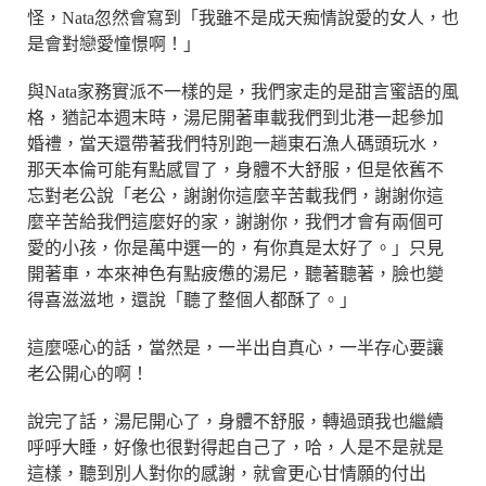
怪，Nata忽然會寫到「我雖不是成天痴情說愛的女人，也
是會對戀愛憧憬啊！」
與Nata家務實派不一樣的是，我們家走的是甜言蜜語的風
格，猶記本週末時，湯尼開著車載我們到北港一起參加
婚禮，當天還帶著我們特別跑一趟東石漁人碼頭玩水，
那天本倫可能有點感冒了，身體不大舒服，但是依舊不
忘對老公說「老公，謝謝你這麼辛苦載我們，謝謝你這
麼辛苦給我們這麼好的家，謝謝你，我們才會有兩個可
愛的小孩，你是萬中選一的，有你真是太好了。」只見
開著車，本來神色有點疲憊的湯尼，聽著聽著，臉也變
得喜滋滋地，還說「聽了整個人都酥了。」
這麼噁心的話，當然是，一半出自真心，一半存心要讓
老公開心的啊！
說完了話，湯尼開心了，身體不舒服，轉過頭我也繼續
呼呼大睡，好像也很對得起自己了，哈，人是不是就是
這樣，聽到別人對你的感謝，就會更心甘情願的付出