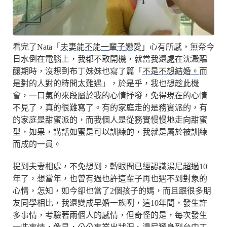
看完了Nata「
夫妻能不能一輩子戀愛
」心有所感，無奈今
日水倒在電腦上，我都不敢開機，就當我還處在沈澱醖
釀期時，沒想到布丁妹妹也寫了篇「
不是不想結婚。而
是對的人對的時間太難遇
」，於是乎，我也想趁此機
會，一口氣的來段屬於我的心情抒發，免得現在的心情
不見了，真的很難寫了。有的家庭走的是務實派的，有
的家庭是甜蜜派的，而我個人是從務實慢慢地走向甜蜜
型，如果，講話如蜜是可以訓練的，我就是屬於被訓練
而成的一員。
提到夫妻相處，不免想到，轉眼間已經認識湯尼超過10
年了，想當年，也曾有過也許這輩子再也遇不到對象的
心情，怎知，如今卻也當了2個孩子的媽，而且跟很多朋
友同學相比，我還變成早婚一族咧，這10年間，發生許
多事情，考驗著兩個人的感情，但奇怪的是，每次發生