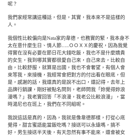
呢？
我們家經常講這種話，但是，其實，我本來不是這樣的
人。
我個性比較偏向是Nata家的韋德，也務實的緊，我本身不
太在意什麼生日、情人節…..ＯＯＸＸ的慶祝，因為我覺
得實在沒有必要在節日花大錢吃飯，我也不是什麼嬌貴
的女生，我到哪其實都很愛自己來，自己來去，比較自
由，比較舒服，就算是出國，我也不會奢望，有個人會
來等我，來接機，我經常會把對方的付出看在眼底，但
是，感謝的話，我還真的是說不出口，還記得，去年上
品牌行銷課，剛好被點名問到，老師問我「妳覺得妳浪
漫嗎？」我老實回答「不浪漫，我老公比較浪漫」，當
時湯尼也在班上，我們在不同組呢。
我說這話是真的，因為，我就是像韋德那樣，打從心底
覺得，甜言蜜語能當飯吃嗎？接送可以永遠嗎，搞不
好，男生接送半天後，有天忽然有事不能來，還會被女