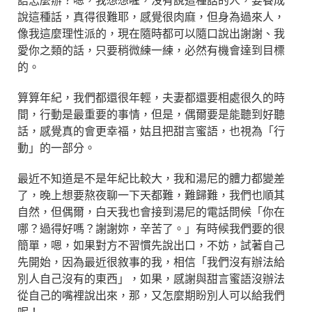
語怎麼辦？嗯，我想想喔，沒有說這種話的人，要養成
說這種話，真得很難耶，感覺很肉麻，但身為過來人，
像我這麼理性派的，現在隨時都可以隨口說出謝謝、我
愛你之類的話，只要稍微練一練，必然有機會達到目標
的。
算算年紀，我們都還很年輕，夫妻都還要相處很久的時
間，行動是最重要的事情，但是，偶爾要是能聽到好聽
話，感覺真的會更幸福，姑且把甜言蜜語，也視為「行
動」的一部分。
最近不知道是不是年紀比較大，我和湯尼的體力都變差
了，晚上想要熬夜聊一下天都難，難歸難，我們也順其
自然，但偶爾，白天我也會接到湯尼的電話問候「你在
哪？過得好嗎？謝謝妳，辛苦了。」有時候我們要的很
簡單，嗯，如果對方不習慣先說出口，不妨，試著自己
先開始，因為最近很敘事的我，相信「我們沒有辦法給
別人自己沒有的東西」，如果，感謝與甜言蜜語沒辦法
從自己的嘴裡說出來，那，又怎麼期盼別人可以給我們