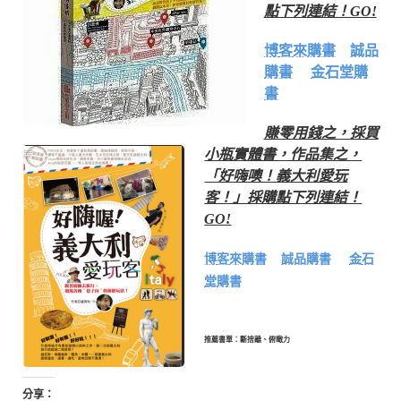
點下列連結！GO!
博客來購書
誠品
購書
金石堂購
書
賺零用錢之，採買
小瓶實體書，作品集之，
「好嗨噢！義大利愛玩
客！」採購點下列連結！
GO!
博客來購書
誠品購書
金石
堂購書
推薦書單：斷捨離、俯瞰力
分享：