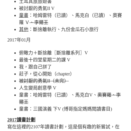
土耳其旅旅遊書
被討厭的勇氣II V
童書
：哈姆雷特（已讀）、馬克白（已讀）、奧賽
羅 Ｖ
、李爾王
其他
：斷捨離執行、九份金瓜石小旅行
2017年01月
俯瞰力＋斷捨離〖斷捨離系列〗V
最後十四堂星期二的課 V
我，跟自己拼了
莊子，從心開始（chapter）
被討厭的勇氣II（未完）
人生變局創意學 V
童書：哈姆雷特（已讀）、馬克白V、
奧賽羅、李
爾王
童書：三國演義 下V (博哥指定媽媽閱讀書目)
2017讀書計劃
寫在這裡的2107年讀書計劃，這是個有趣的新嘗試，在