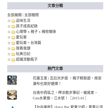
文章分類
全部展開
全部關閉
|
品味生活
孩子成長紀錄
心理學 x 親子 x 親密關係
愛玩客
愛玩客。台灣篇
我看我讀
玩美日記
認識流動瓶子
熱門文章
花蓮玉里 | 瓦拉米步道 ，親子輕鬆遊，南安
瀑布也是好選擇！
台南中西區之，呷冰散步筆記，蜷尾家、
Cats水果燒、江水號！〖2015-61〗
【台中美飲】iJuice Bar 愛果汁吧，夏季沁涼