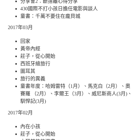
分享會2：斷捨離心得分享
430國際不打小孩日擔任電影與談人
童書：千萬不要住在龐貝城
2017年03月
回家
黃帝內經
莊子，從心開始
西班牙繪旅行
圖耳其
旅行的異義
童書年度：哈姆雷特（1月）、馬克白（2月）、奧
賽羅 （2月）、李爾王（3月）、威尼斯商人(3月)、
馴悍記(3月)
2017年02月
內在小孩
莊子，從心開始