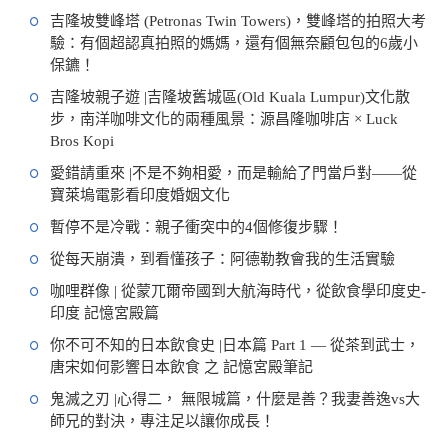
吉隆坡雙峰塔 (Petronas Twin Towers)，雙峰塔的拍照大考
驗：有個超認真拍照的媽媽，還有個無奈顧包包的6歲小
保鑣！
吉隆坡親子遊 |吉隆坡舊城區(Old Kuala Lumpur)文化散
步，南洋咖啡文化的兩種風景：源昌隆咖啡店 × Luck
Bros Kopi
愛錯請重來 |不是不夠相愛，而是輸給了門當戶對——從
寶萊塢電影看印度婚姻文化
暫停不是冷戰：親子衝突中的4個修復步驟！
從每天崩潰，到看懂孩子：阿德勒教會我的生活實驗
咖哩群像 | 從蒙兀爾帝國到大航海時代，從飲食學印度史-
印度 記憶宮殿篇
你不可不知的日本飲食史 |日本篇 Part 1 — 從茶到武士，
唐宋如何影響日本飲食 之 記憶宮殿筆記
鬼滅之刃 |心得二， 無限城篇，什麼是善？我妻善逸vs大
師兄的對決，專注足以讓你成長！