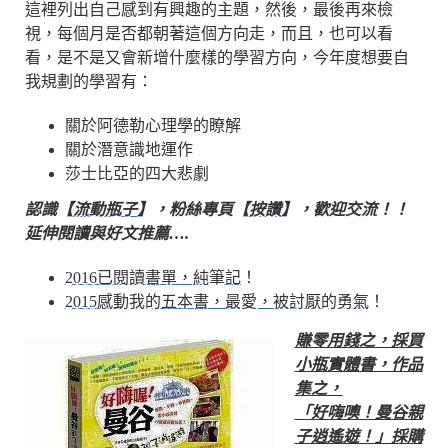
這裡列出自己感到有興趣的主題，然後，最後再來檢
視，每個月是否都朝著這個方向走，而且，也可以看
看，是不是又會新增什麼樣的學習方向，今年度想要自
我規劃的學習有：
關於阿德勒心理學的瞭解
關於潛意識地運作
莎士比亞的四大悲劇
認識【
流動瓶子
】，粉絲專頁【
按讚
】，歡迎交流！！
延伸閱讀與好文推薦….
2016已閱讀書單，純筆記
！
2015感動我的五本書，最愛，被討厭的勇氣
！
賺零用錢之，採買
小瓶實體書，作品
集之，
「好嗨噢！曼谷親
子逍遙遊！」採購