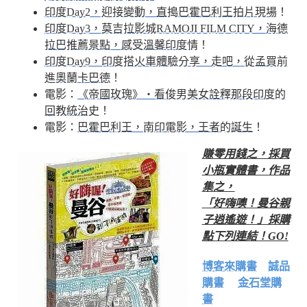
印度Day2，迎接變動，直搗巴霍巴利王拍片現場
！
印度Day3，莫吉拉影城RAMOJI FILM CITY，海德
拉巴推薦景點，感受溫馨印度情
！
印度Day9，印度搭火車體驗分享，走吧，從孟買前
進奧蘭卡巴德
！
電影：
《帝國玫瑰》‧看俊男美女詮釋那段印度的
回教統治史
！
電影：
巴霍巴利王，南印電影，王者的誕生
！
賺零用錢之，採買
小瓶實體書，作品
集之，
「好嗨噢！曼谷親
子逍遙遊！」採購
點下列連結！GO!
博客來購書
誠品
購書
金石堂購
書