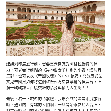
建議到印度旅行前，想要更深刻感受阿格拉獨特的魅
力，可以看行前閱讀《第20個妻子》系列小說，總共有
三部，也可以找《帝國玫瑰》的DVD觀賞，充分感受蒙
兀兒帝國是如何將這個紅堡作為皇宮華麗的伸展台，上
演一齣齣讓人百感交雜的情愛與權力人生啊！！
最後，看一下旅遊的花絮照，我最喜歡的還是印度旅行
時，遇到的，有趣的人們啊，一旦開始跟當地人合照，
經常頓時出現的多台相機，都讓人有種當上大明星的假