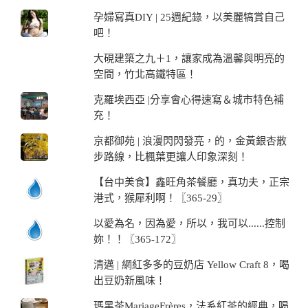
孕婦寫真DIY | 25週紀錄，以美麗犒賞自己
吧！
大硯建築之九＋1，讓家成為溫馨與明亮的
空間，竹北高鐵特區！
克羅埃西亞 |分享會心得速寫＆城市特色補
充！
京都御苑 | 浪漫閃閃發亮，的，金黃銀杏散
步路線，比楓葉更讓人印象深刻！
【台中美食】鑫旺角茶餐廳，真功夫，正宗
港式，猴犀利啊！〖365-29〗
以愛為名，因為愛，所以，我可以......控制
妳！！〖365-172〗
清邁 | 網紅多多的豆奶店 Yellow Craft 8，喝
出豆奶新風味！
瑪黑茶MariageFrères，法系紅茶的經典，喝