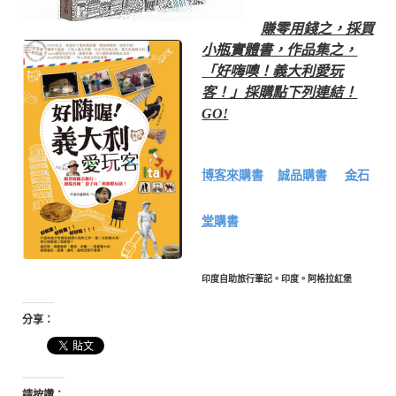
賺零用錢之，採買
小瓶實體書，作品集之，
「好嗨噢！義大利愛玩
客！」採購點下列連結！
GO!
博客來購書
誠品購書
金石
堂購書
印度自助旅行筆記。印度。阿格拉紅堡
分享：
請按讚：