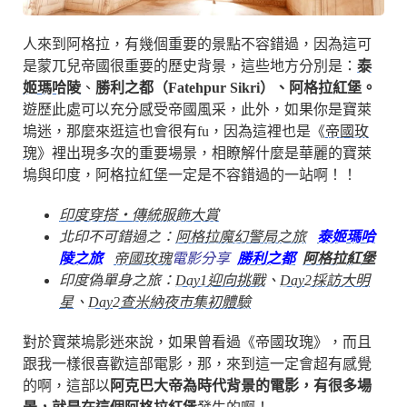
人來到阿格拉，有幾個重要的景點不容錯過，因為這可
是蒙兀兒帝國很重要的歷史背景，這些地方分別是：
泰
姬瑪哈陵
、
勝利之都（Fatehpur Sikri）、阿格拉紅堡。
遊歷此處可以充分感受帝國風采，此外，如果你是寶萊
塢迷，那麼來逛這也會很有fu，因為這裡也是《
帝國玫
瑰
》裡出現多次的重要場景，相瞭解什麼是華麗的寶萊
塢與印度，阿格拉紅堡一定是不容錯過的一站啊！！
印度穿搭・傳統服飾大賞
北印不可錯過之：
阿格拉魔幻警局之旅
泰姬瑪哈
陵之旅
帝國玫瑰
電影分享
勝利之都
阿格拉紅堡
印度偽單身之旅：
Day1迎向挑戰
、
Day2採訪大明
星
、
Day2查米納夜市集初體驗
對於寶萊塢影迷來說，如果曾看過《帝國玫瑰》，而且
跟我一樣很喜歡這部電影，那，來到這一定會超有感覺
的啊，這部以
阿克巴大帝為時代背景的電影，有很多場