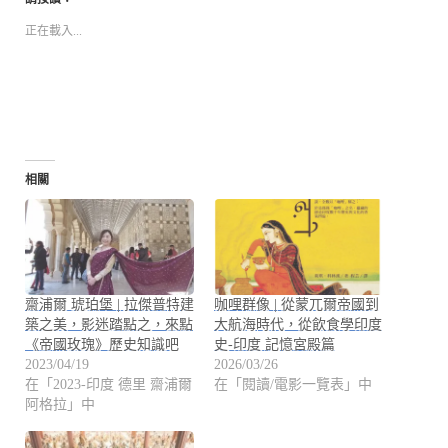
正在載入...
相關
齋浦爾 琥珀堡 | 拉傑普特建
咖哩群像 | 從蒙兀爾帝國到
築之美，影迷踏點之，來點
大航海時代，從飲食學印度
《帝國玫瑰》歷史知識吧
史-印度 記憶宮殿篇
2023/04/19
2026/03/26
在「2023-印度 德里 齋浦爾
在「閱讀/電影一覽表」中
阿格拉」中