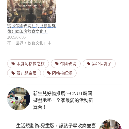
從《帝國玫瑰》到《咖哩群
像》談印度飲食文化！
2009/07/06
在「世界。飲食文化」中
印度阿格拉之旅
帝國玫瑰
第20個妻子
蒙兀兒帝國
阿格拉紅堡
新生兒好物推薦～CNUT韓國
遊戲地墊，全家最愛的活動新
舞台！
生活規劃術-兒童版，讓孩子學收納並喜