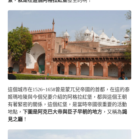
景，就是在這個阿格拉紅堡
發生的啊！
這個城市在1526~1658曾是蒙兀兒帝國的首都，在這的泰
姬瑪哈陵與今個兒要介紹的阿格拉紅堡，都與這個王朝
有著緊密的關係，這個紅堡，是當時帝國很重要的活動
地點，
下圖是阿克巴大帝與臣子早朝的地方
，又稱為
謁
見之廳
！