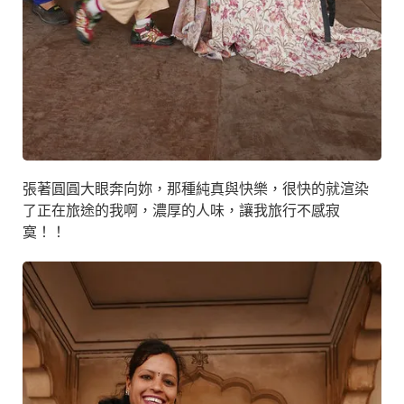
張著圓圓大眼奔向妳，那種純真與快樂，很快的就渲染
了正在旅途的我啊，濃厚的人味，讓我旅行不感寂
寞！！