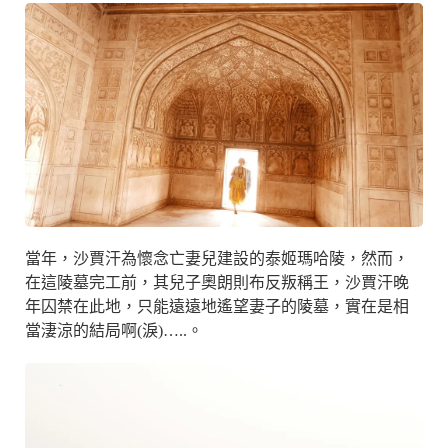
當年，沙賈汗為懷念亡妻兒建設的泰姬瑪哈陵，然而，
在這陵墓完工前，其兒子奧朗則布反叛稱王，沙賈汗晚
年囚禁在此地，只能遠遠地遙望妻子的陵墓，實在是相
當淒涼的結局啊(淚)…..。