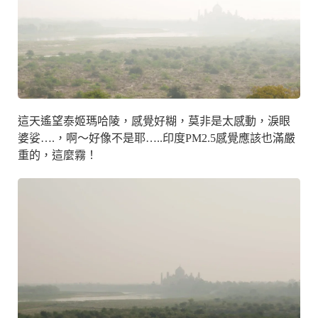
這天遙望泰姬瑪哈陵，感覺好糊，莫非是太感動，淚眼
婆娑….，啊～好像不是耶…..印度PM2.5感覺應該也滿嚴
重的，這麼霧！