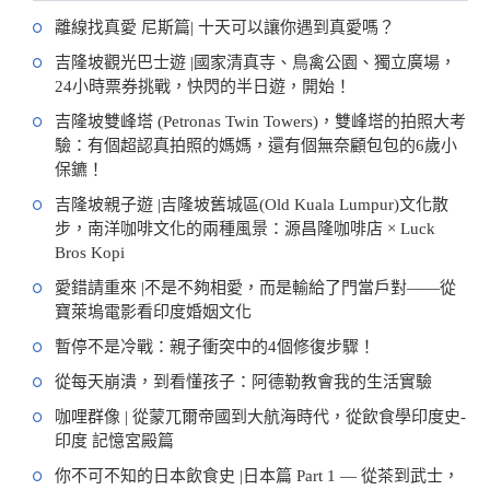
離線找真愛 尼斯篇| 十天可以讓你遇到真愛嗎？
吉隆坡觀光巴士遊 |國家清真寺、鳥禽公園、獨立廣場，
24小時票券挑戰，快閃的半日遊，開始！
吉隆坡雙峰塔 (Petronas Twin Towers)，雙峰塔的拍照大考
驗：有個超認真拍照的媽媽，還有個無奈顧包包的6歲小
保鑣！
吉隆坡親子遊 |吉隆坡舊城區(Old Kuala Lumpur)文化散
步，南洋咖啡文化的兩種風景：源昌隆咖啡店 × Luck
Bros Kopi
愛錯請重來 |不是不夠相愛，而是輸給了門當戶對——從
寶萊塢電影看印度婚姻文化
暫停不是冷戰：親子衝突中的4個修復步驟！
從每天崩潰，到看懂孩子：阿德勒教會我的生活實驗
咖哩群像 | 從蒙兀爾帝國到大航海時代，從飲食學印度史-
印度 記憶宮殿篇
你不可不知的日本飲食史 |日本篇 Part 1 — 從茶到武士，