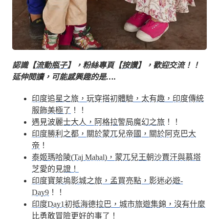
認識【
流動瓶子
】，粉絲專頁【
按讚
】，歡迎交流！！
延伸閱讀，可能感興趣的是….
印度追星之旅，玩穿搭初體驗，太有趣，印度傳統
服飾美極了
！！
遇見波麗士大人，阿格拉警局魔幻之旅
！！
印度勝利之都，關於蒙兀兒帝國，關於阿克巴大
帝
！
泰姬瑪哈陵(Taj Mahal)，蒙兀兒王朝沙賈汗與慕塔
芝愛的見證！
印度寶萊塢影城之旅，孟買亮點，影迷必遊-
Day9
！！
印度Day1初抵海德拉巴，城市旅遊集錦，沒有什麼
比勇敢冒險更好的事了
！