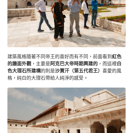
建築風格隨著不同帝王的喜好而有不同，前面看到
紅色
的牆面外觀
，主要是
阿克巴大帝時期興建的
，而這裡
白
色大理石所建構
的則是
沙賈汗（第五代君王）
喜愛的風
格，純白的大理石帶給人純淨的感受。