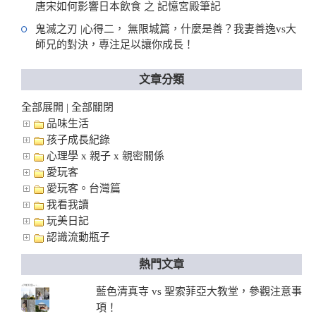
唐宋如何影響日本飲食 之 記憶宮殿筆記
鬼滅之刃 |心得二， 無限城篇，什麼是善？我妻善逸vs大
師兄的對決，專注足以讓你成長！
文章分類
全部展開
全部關閉
|
品味生活
孩子成長紀錄
心理學 x 親子 x 親密關係
愛玩客
愛玩客。台灣篇
我看我讀
玩美日記
認識流動瓶子
熱門文章
藍色清真寺 vs 聖索菲亞大教堂，參觀注意事
項！