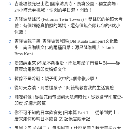
吉隆坡觀光巴士遊 |國家清真寺、鳥禽公園、獨立廣場，
24小時票券挑戰，快閃的半日遊，開始！
吉隆坡雙峰塔 (Petronas Twin Towers)，雙峰塔的拍照大考
驗：有個超認真拍照的媽媽，還有個無奈顧包包的6歲小
保鑣！
吉隆坡親子遊 |吉隆坡舊城區(Old Kuala Lumpur)文化散
步，南洋咖啡文化的兩種風景：源昌隆咖啡店 × Luck
Bros Kopi
愛錯請重來 |不是不夠相愛，而是輸給了門當戶對——從
寶萊塢電影看印度婚姻文化
暫停不是冷戰：親子衝突中的4個修復步驟！
從每天崩潰，到看懂孩子：阿德勒教會我的生活實驗
咖哩群像 | 從蒙兀爾帝國到大航海時代，從飲食學印度史-
印度 記憶宮殿篇
你不可不知的日本飲食史 |日本篇 Part 1 — 從茶到武士，
唐宋如何影響日本飲食 之 記憶宮殿筆記
鬼滅之刃 |心得二， 無限城篇，什麼是善？我妻善逸vs大