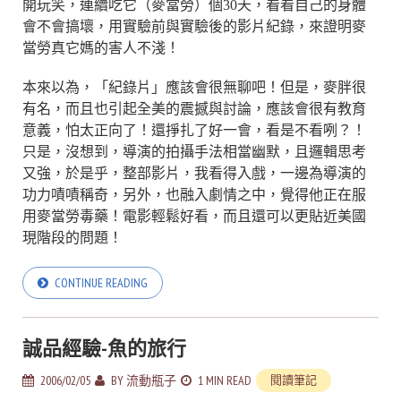
開玩笑，連續吃它（麥當勞）個30天，看看自己的身體
會不會搞壞，用實驗前與實驗後的影片紀錄，來證明麥
當勞真它媽的害人不淺！
本來以為，「紀錄片」應該會很無聊吧！但是，麥胖很
有名，而且也引起全美的震撼與討論，應該會很有教育
意義，怕太正向了！還掙扎了好一會，看是不看咧？！
只是，沒想到，導演的拍攝手法相當幽默，且邏輯思考
又強，於是乎，整部影片，我看得入戲，一邊為導演的
功力嘖嘖稱奇，另外，也融入劇情之中，覺得他正在服
用麥當勞毒藥！電影輕鬆好看，而且還可以更貼近美國
現階段的問題！
CONTINUE READING
誠品經驗-魚的旅行
2006/02/05
BY
流動瓶子
1 MIN READ
閱讀筆記