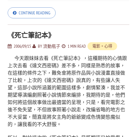
CONTINUE READING
《死亡筆記本》
2006/09/15
BY
流動瓶子
1 MIN READ
電影。心得
今天跟妹妹去看《死亡筆記本》，這種期待的心情跟
上次去看《達文西密碼》差不多，同樣是熟悉的故事，
在這樣的條件之下，難免會將原作品與小說漫畫直接做
了比較，上次的《達文西密碼》說真的，有些讓人失
望，這部小說所涵蓋的範圍這樣多，劇情緊湊，我並不
期望導演編劇照著小說情節來編排，我期待的是，他們
如何將這個故事做出最適當的呈現，只是，看完電影之
後不免失望，不但故事照著小說走，改編省略的地方也
不大妥當，簡直是將女主角的爺爺變成色情變態魔似
的，讓我看的不大舒服。