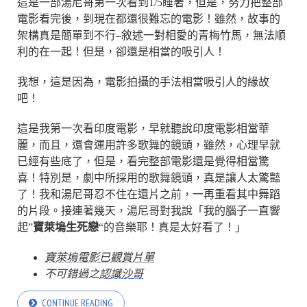
這是一部湯尼哥第一次看到1/5睡著，但是，努力把整部
電影看完後，到現在都還很難忘的電影！雖然，故事的
架構真是簡單到不行–敘述一對相愛的青梅竹馬，無法順
利的在一起！但是，卻還是相當的吸引人！
我想，這是因為，電影拍攝的手法相當吸引人的緣故
吧！
這是我第一次看印度電影，早就聽說印度電影相當華
麗，而且，還會運用許多歌舞的鏡頭，雖然，心理早就
已經有些底了，但是，看完整部電影還是覺得相當驚
喜！特別是，劇中所採用的歌舞鏡頭，真是讓人太驚豔
了！我和湯尼哥忍不住在還片之前，一再重看其中舞蹈
的片段。接連著幾天，湯尼哥對我說「我的腦子一直響
起”
寶萊塢生死戀
“的音樂耶！真是太好看了！」
寶萊塢電影已觀賞片單
不可錯過之
認識沙哥
CONTINUE READING