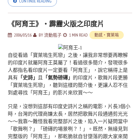
CONTINUE READING
《阿育王》‧霹靂火版之印度片
2006/05/16
BY
流動瓶子
1 MIN READ
動感‧寶萊塢
自從看過「寶萊塢生死戀」之後，讓我非常想要再瞭解
的印度片就屬阿育王莫屬了！看過很多簡介，發現很多
人都指名看印度片一定要看「阿育王」，說它稱得上是
具有
「史詩」
且
「氣勢磅礡」
的印度片，歌舞片段更勝
「寶萊塢生死戀」，聽到這樣的簡介後，更讓人忍不住
到處尋找「阿育王」的影片來欣賞～～
只是，沒想到這部有印度史詩片之稱的電影，片長3個小
時，台灣的代理商嫌太長，居然把歌舞片段通通剪光光
～～我靠～難怪我看完整部片之後，陷入一片疑問當中
「歌舞咧？」「磅礡的場景咧？！」。既然，無緣見到
完整版的「阿育王」，那乾脆就自甘墮落的跟大家來閒