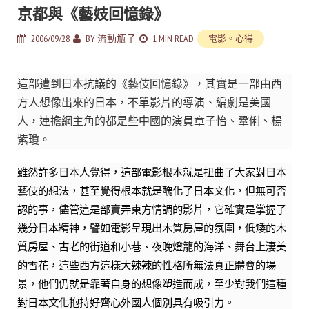
京都與《藝妓回憶錄》
2006/09/28
BY
流動瓶子
1 MIN READ
電影。心得
這部遭到日本抗議的《藝伎回憶錄》，其實是一部由西
方人想像出來的日本，不單影片的導演、編劇是美國
人，連擔綱主角的都是些中國的演員章子怡、鞏俐、楊
紫瓊。
雖然許多日本人覺得，這部電影根本就是扭曲了大家對日本
藝伎的想法，甚至覺得根本就是醜化了日本文化，但無可否
認的事，儘管這是部賣弄東方情調的影片，它確實是掌握了
幾分日本精神，譬如電影呈現出木質房屋的氛圍，低矮的木
質房屋、古老的街道和小巷、夜晚燈籠的海洋、舞台上淒美
的雪花，這些西方這樣大辣辣的性格所無法真正體會的場
景，他們仍就是靠著自身的想像塑造而成，至少對我們這種
對日本文化抱持好齊心外國人個別具有吸引力。