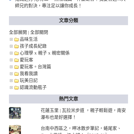
師兄的對決，專注足以讓你成長！
文章分類
全部展開
全部關閉
|
品味生活
孩子成長紀錄
心理學 x 親子 x 親密關係
愛玩客
愛玩客。台灣篇
我看我讀
玩美日記
認識流動瓶子
熱門文章
花蓮玉里 | 瓦拉米步道 ，親子輕鬆遊，南安
瀑布也是好選擇！
台南中西區之，呷冰散步筆記，蜷尾家、