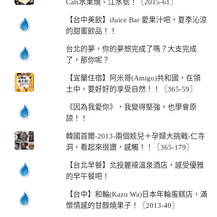
Cats水果燒、江水號！〖2015-61〗
【台中美飲】iJuice Bar 愛果汁吧，夏季沁涼
的甜蜜飲品！！
台北的夢，你的夢想完成了嗎？大支完成
了，那你呢？
【宜蘭住宿】阿米哥(Amigo)共和國，在領
土中，要好好的享受自然！！〖365-59〗
《因為我愛你》，我變得堅強，也學會原
諒！！
韓國首爾-2013-兩個娃兒＋孕婦大挑戰-仁寺
洞，看起來很讚，感觸！！〖365-179〗
【台北早餐】北投麗禧溫泉酒店，感受優雅
的早午餐吧！
【台中】和輪(Kazu Wa)日本年輪蛋糕店，滿
懷情感的甘醇燒果子！〖2013-40〗