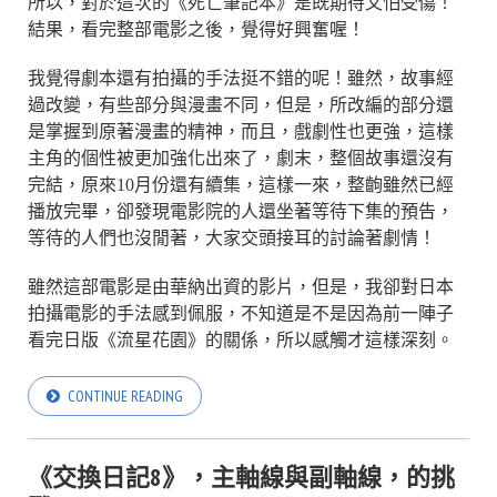
所以，對於這次的《死亡筆記本》是既期待又怕受傷！
結果，看完整部電影之後，覺得好興奮喔！
我覺得劇本還有拍攝的手法挺不錯的呢！雖然，故事經
過改變，有些部分與漫畫不同，但是，所改編的部分還
是掌握到原著漫畫的精神，而且，戲劇性也更強，這樣
主角的個性被更加強化出來了，劇末，整個故事還沒有
完結，原來10月份還有續集，這樣一來，整齣雖然已經
播放完畢，卻發現電影院的人還坐著等待下集的預告，
等待的人們也沒閒著，大家交頭接耳的討論著劇情！
雖然這部電影是由華納出資的影片，但是，我卻對日本
拍攝電影的手法感到佩服，不知道是不是因為前一陣子
看完日版《流星花園》的關係，所以感觸才這樣深刻。
CONTINUE READING
《交換日記8》，主軸線與副軸線，的挑