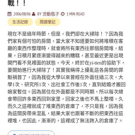
戰！！
2006/08/06
BY
流動瓶子
1 MIN READ
生活記錄
閱讀筆記
現在不是過年時節，但是，我們卻在大掃除！？因為我
們家有個可怕的房間，當大家不知道要如何將堆積在客
廳的東西作整理時，就會將所有東西往那個房間堆，結
果，日積月累逐漸變得越來約糟糕，甚至最近更是出現
開門看不見裡面的狀態，今天，終於在yi-tien的協助下，
要開始進行大掃除了！其實我稱得上擾亂這各房間的罪
魁禍首了，因為我從大學以來曾經在外面住過三次，大
學1次、研究所1次、出社會工作後1次，直到結婚才搬回
娘家暫住。因為居住在外面都是不同時期，所以每次總
會帶回許多東西回到家里，回家之後也不馬上整哩，久
而久之這裡就成了堆東西的倉庫了，不只是我，因為我
為這間房帶來混亂，結果大家也跟著不斷的把東西往這
裡堆，也因此，漸漸的，這裡成了無法跨入的倉庫了。