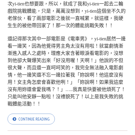
次yi-tien也想要跟，所以，就成了我和yi-tien一起去二輪
戲院挑戰體能，只是，萬萬沒想到，yi-tien這個坐不久的
老傢伙，看了兩部電影之後就一直喊累，就這樣，我硬
生生的被他帶回家了！那一次的體能挑戰失敗！！
還記得那次其中一部電影是《電車男》，yi-tien居然一邊
看一邊笑，因為他覺得男主角太沒有用啦！就當劇情漸
漸進入感人之處時，理應大家含著眼淚看電影的，沒想
到他卻大聲爆笑出來「好沒用喔！天啊！」他說的不但
很大聲，而且還一直呵呵笑的，我完全無法融入電影劇
情，他一邊笑還不忘一邊拉著我「妳說啊！他這麼沒有
用！女主角怎麼會喜歡他咧！」「妳說啊！如果我這麼
沒有用妳還會愛我嗎？！」…..我真是快要被他煩死了！
只能叫他安靜一點啦！沒禮貌死了！以上是我失敗的挑
戰體能活動！！
CONTINUE READING