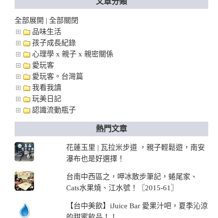
文章分類
全部展開
全部關閉
|
品味生活
孩子成長紀錄
心理學 x 親子 x 親密關係
愛玩客
愛玩客。台灣篇
我看我讀
玩美日記
認識流動瓶子
熱門文章
花蓮玉里 | 瓦拉米步道 ，親子輕鬆遊，南安
瀑布也是好選擇！
台南中西區之，呷冰散步筆記，蜷尾家、
Cats水果燒、江水號！〖2015-61〗
【台中美飲】iJuice Bar 愛果汁吧，夏季沁涼
的甜蜜飲品！！