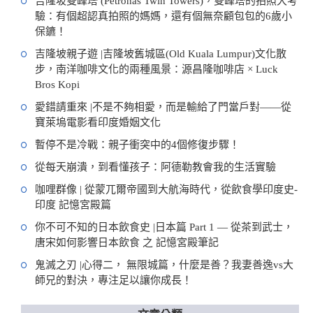
吉隆坡雙峰塔 (Petronas Twin Towers)，雙峰塔的拍照大考
驗：有個超認真拍照的媽媽，還有個無奈顧包包的6歲小
保鑣！
吉隆坡親子遊 |吉隆坡舊城區(Old Kuala Lumpur)文化散
步，南洋咖啡文化的兩種風景：源昌隆咖啡店 × Luck
Bros Kopi
愛錯請重來 |不是不夠相愛，而是輸給了門當戶對——從
寶萊塢電影看印度婚姻文化
暫停不是冷戰：親子衝突中的4個修復步驟！
從每天崩潰，到看懂孩子：阿德勒教會我的生活實驗
咖哩群像 | 從蒙兀爾帝國到大航海時代，從飲食學印度史-
印度 記憶宮殿篇
你不可不知的日本飲食史 |日本篇 Part 1 — 從茶到武士，
唐宋如何影響日本飲食 之 記憶宮殿筆記
鬼滅之刃 |心得二， 無限城篇，什麼是善？我妻善逸vs大
師兄的對決，專注足以讓你成長！