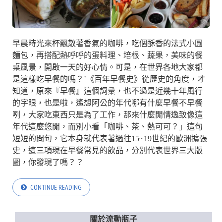
早晨時光來杯飄散著香氣的咖啡，吃個酥香的法式小圓
麵包，再搭配熱呼呼的蛋料理、培根、蔬果，美味的餐
桌風景，開啟一天的好心情。可是，在世界各地大家都
是這樣吃早餐的嗎？ˋ《百年早餐史》從歷史的角度，才
知道，原來『早餐』這個詞彙，也不過是近幾十年風行
的字眼，也是啦，遙想阿公的年代哪有什麼早餐不早餐
咧，大家吃東西只是為了工作，那來什麼閒情逸致像這
年代這麼悠閒，而別小看「咖啡、茶、熱可可？」這句
短短的問句，它本身就代表著過往15~19世紀的歐洲擴張
史，這三項現在早餐常見的飲品，分別代表世界三大版
圖，你發現了嗎？？
CONTINUE READING
關於流動瓶子