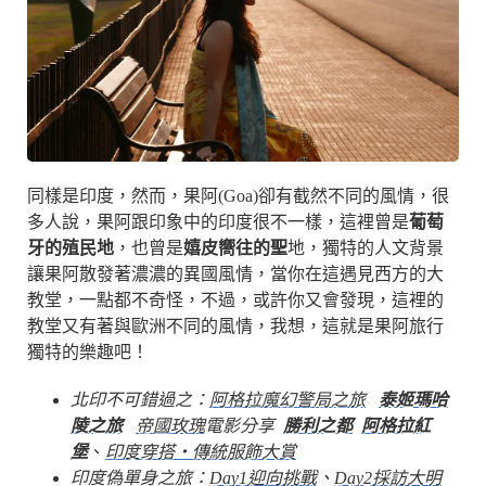
同樣是印度，然而，果阿(Goa)卻有截然不同的風情，很
多人說，果阿跟印象中的印度很不一樣，這裡曾是
葡萄
牙的殖民地
，也曾是
嬉皮嚮往的聖
地，獨特的人文背景
讓果阿散發著濃濃的異國風情，當你在這遇見西方的大
教堂，一點都不奇怪，不過，或許你又會發現，這裡的
教堂又有著與歐洲不同的風情，我想，這就是果阿旅行
獨特的樂趣吧！
北印不可錯過之：
阿格拉魔幻警局之旅
泰姬瑪哈
陵之旅
帝國玫瑰
電影分享
勝利之都
阿格拉紅
堡
、
印度穿搭・傳統服飾大賞
印度偽單身之旅：
Day1迎向挑戰
、
Day2採訪大明