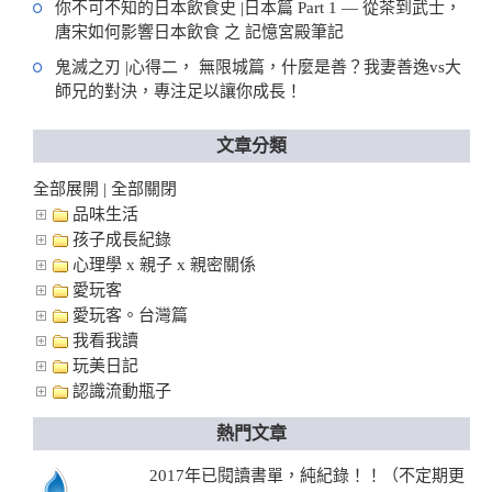
你不可不知的日本飲食史 |日本篇 Part 1 — 從茶到武士，
唐宋如何影響日本飲食 之 記憶宮殿筆記
鬼滅之刃 |心得二， 無限城篇，什麼是善？我妻善逸vs大
師兄的對決，專注足以讓你成長！
文章分類
全部展開
全部關閉
|
品味生活
孩子成長紀錄
心理學 x 親子 x 親密關係
愛玩客
愛玩客。台灣篇
我看我讀
玩美日記
認識流動瓶子
熱門文章
2017年已閱讀書單，純紀錄！！（不定期更