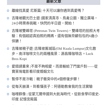
最新文章
離線找真愛 尼斯篇| 十天可以讓你遇到真愛嗎？
吉隆坡觀光巴士遊 |國家清真寺、鳥禽公園、獨立廣場，
24小時票券挑戰，快閃的半日遊，開始！
吉隆坡雙峰塔 (Petronas Twin Towers)，雙峰塔的拍照大考
驗：有個超認真拍照的媽媽，還有個無奈顧包包的6歲小
保鑣！
吉隆坡親子遊 |吉隆坡舊城區(Old Kuala Lumpur)文化散
步，南洋咖啡文化的兩種風景：源昌隆咖啡店 × Luck
Bros Kopi
愛錯請重來 |不是不夠相愛，而是輸給了門當戶對——從
寶萊塢電影看印度婚姻文化
暫停不是冷戰：親子衝突中的4個修復步驟！
從每天崩潰，到看懂孩子：阿德勒教會我的生活實驗
咖哩群像 | 從蒙兀爾帝國到大航海時代，從飲食學印度史-
印度 記憶宮殿篇