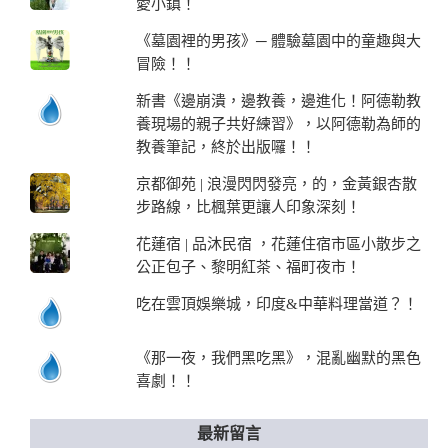
愛小鎮！
《墓園裡的男孩》─ 體驗墓園中的童趣與大
冒險！！
新書《邊崩潰，邊教養，邊進化！阿德勒教
養現場的親子共好練習》，以阿德勒為師的
教養筆記，終於出版囉！！
京都御苑 | 浪漫閃閃發亮，的，金黃銀杏散
步路線，比楓葉更讓人印象深刻！
花蓮宿 | 品沐民宿 ，花蓮住宿市區小散步之
公正包子、黎明紅茶、福町夜市！
吃在雲頂娛樂城，印度&中華料理當道？！
《那一夜，我們黑吃黑》，混亂幽默的黑色
喜劇！！
最新留言