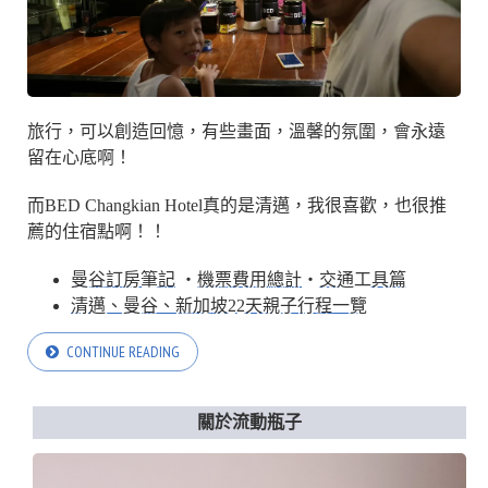
旅行，可以創造回憶，有些畫面，溫馨的氛圍，會永遠
留在心底啊！
而BED Changkian Hotel真的是清邁，我很喜歡，也很推
薦的住宿點啊！！
曼谷訂房筆記
・
機票費用總計
・
交通工具篇
清邁、曼谷、新加坡22天親子行程一覽
CONTINUE READING
關於流動瓶子