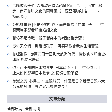
吉隆坡親子遊 |吉隆坡舊城區(Old Kuala Lumpur)文化散
步，南洋咖啡文化的兩種風景：源昌隆咖啡店 × Luck
Bros Kopi
愛錯請重來 |不是不夠相愛，而是輸給了門當戶對——從
寶萊塢電影看印度婚姻文化
暫停不是冷戰：親子衝突中的4個修復步驟！
從每天崩潰，到看懂孩子：阿德勒教會我的生活實驗
咖哩群像 | 從蒙兀爾帝國到大航海時代，從飲食學印度史-
印度 記憶宮殿篇
你不可不知的日本飲食史 |日本篇 Part 1 — 從茶到武士，
唐宋如何影響日本飲食 之 記憶宮殿筆記
鬼滅之刃 |心得二， 無限城篇，什麼是善？我妻善逸vs大
師兄的對決，專注足以讓你成長！
文章分類
全部展開
全部關閉
|