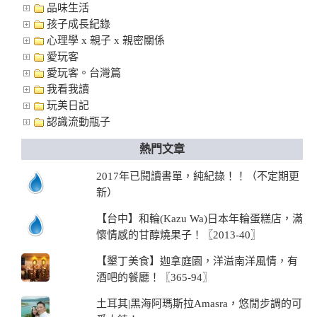
品味生活
孩子成長紀錄
心理學 x 親子 x 親密關係
愛玩客
愛玩客。台灣篇
我看我讀
玩美日記
認識流動瓶子
熱門文章
2017年已閱讀書單，純紀錄！！（不定期更
新）
【台中】和輪(Kazu Wa)日本年輪蛋糕店，滿
懷情感的甘醇燒果子！〖2013-40〗
【墾丁美食】迦拿庭園，洋溢南洋風情，有
酒吧的餐廳！〖365-94〗
土耳其|黑海阿瑪斯拉Amasra，悠閒步調的可