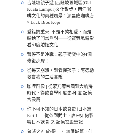
吉隆坡親子遊 |吉隆坡舊城區(Old
Kuala Lumpur)文化散步，南洋咖
啡文化的兩種風景：源昌隆咖啡店
× Luck Bros Kopi
愛錯請重來 |不是不夠相愛，而是
輸給了門當戶對——從寶萊塢電影
看印度婚姻文化
暫停不是冷戰：親子衝突中的4個
修復步驟！
從每天崩潰，到看懂孩子：阿德勒
教會我的生活實驗
咖哩群像 | 從蒙兀爾帝國到大航海
時代，從飲食學印度史-印度 記憶
宮殿篇
你不可不知的日本飲食史 |日本篇
Part 1 — 從茶到武士，唐宋如何影
響日本飲食 之 記憶宮殿筆記
鬼滅之刃 |心得二， 無限城篇，什