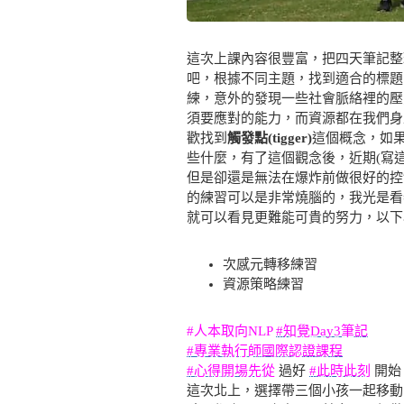
這次上課內容很豐富，把四天筆記整
吧，根據不同主題，找到適合的標題
練，意外的發現一些社會脈絡裡的壓
須要應對的能力，而資源都在我們身
歡找到
觸發點(tigger)
這個概念，如
些什麼，有了這個觀念後，近期(寫這
但是卻還是無法在爆炸前做很好的控
的練習可以是非常燒腦的，我光是看
就可以看見更難能可貴的努力，以下為
次感元轉移練習
資源策略練習
#人本取向NLP
#知覺Day3筆記
#專業執行師國際認證課程
#心得開場先從
過好
#此時此刻
開始
這次北上，選擇帶三個小孩一起移動