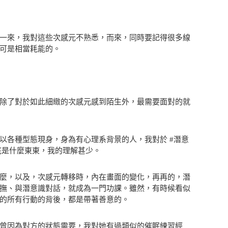
一來，我對這些次感元不熟悉，而來，同時要記得很多線
可是相當耗能的。
除了對於如此細緻的次感元感到陌生外，最需要面對的就
以各種型態現身，身為有心理系背景的人，我對於 #潛意
底是什麼東東，我的理解甚少。
麼，以及，次感元轉移時，內在畫面的變化，再再的，潛
撫、與潛意識對話，就成為一門功課。雖然，有時候看似
的所有行動的背後，都是帶著善意的。
曾因為對方的狀態需要，我對她有過類似的催眠練習經