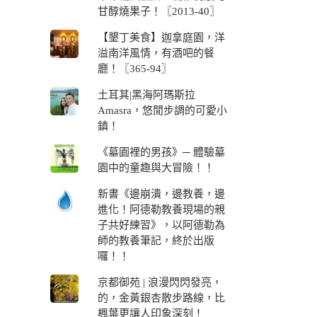
甘醇燒果子！〖2013-40〗
【墾丁美食】迦拿庭園，洋
溢南洋風情，有酒吧的餐
廳！〖365-94〗
土耳其|黑海阿瑪斯拉
Amasra，悠閒步調的可愛小
鎮！
《墓園裡的男孩》─ 體驗墓
園中的童趣與大冒險！！
新書《邊崩潰，邊教養，邊
進化！阿德勒教養現場的親
子共好練習》，以阿德勒為
師的教養筆記，終於出版
囉！！
京都御苑 | 浪漫閃閃發亮，
的，金黃銀杏散步路線，比
楓葉更讓人印象深刻！