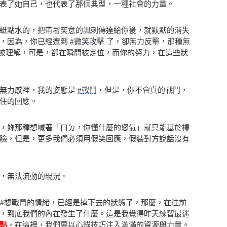
表了她自己，也代表了那個典型，一種社會的力量。
蜓點水的，把帶著笑意的諷刺傳達給你後，就默默的消失
力，因為，你已經遭到
#微笑攻擊
了，卻無力反擊，那種無
被理解
，可是，卻在瞬間被定位，而你的努力，在這些狀
在無力感裡，我的姿態是
#戰鬥
，但是，你不會真的戰鬥，
住的回應。
，妳那種想喊著「ㄇㄉ，你懂什麼的怒氣」就只能基於禮
臉，但是，更多我們必須用假笑回應，假裝對方說話沒有
，無法流動的現況。
#想戰鬥的情緒
，已經是掉下去的狀態了，那麼，在往前
，到底我們的內在發生了什麼。這是我覺得昨天練習最迷
點
，在這裡，我們要以心錨技巧注入滿滿的資源與力量。