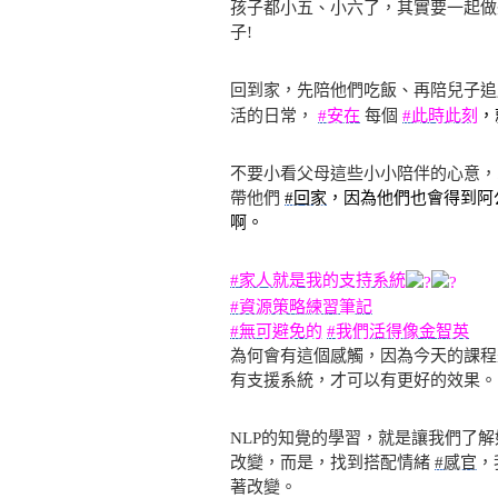
孩子都小五、小六了，其實要一起做
子!
回到家，先陪他們吃飯、再陪兒子追
活的日常，
#安在
每個
#此時此刻
，
不要小看父母這些小小陪伴的心意，
帶他們
#回家
，因為他們也會得到阿
啊。
#家人就是我的支持系統
#資源策略練習筆記
#無可避免的
#我們活得像金智英
為何會有這個感觸，因為今天的課
有支援系統，才可以有更好的效果。
NLP的知覺的學習，就是讓我們了
改變，而是，找到搭配情緒
#感官
，
著改變。