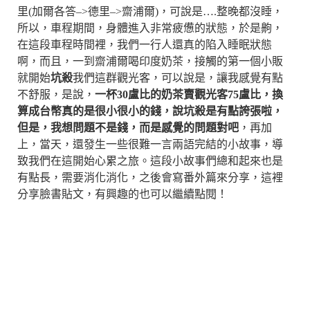
里(加爾各答–>德里–>齋浦爾)，可說是….整晚都沒睡，
所以，車程期間，身體進入非常疲憊的狀態，於是齁，
在這段車程時間裡，我們一行人還真的陷入睡眠狀態
啊，而且，一到齋浦爾喝印度奶茶，接觸的第一個小販
就開始
坑殺
我們這群觀光客，可以說是，讓我感覺有點
不舒服，是說，
一杯30盧比的奶茶賣觀光客75盧比，換
算成台幣真的是很小很小的錢，說坑殺是有點誇張啦，
但是，我想問題不是錢，而是感覺的問題對吧
，再加
上，當天，還發生一些很難一言兩語完結的小故事，導
致我們在這開始心累之旅。這段小故事們總和起來也是
有點長，需要消化消化，之後會寫番外篇來分享，這裡
分享臉書貼文，有興趣的也可以繼續點閱！