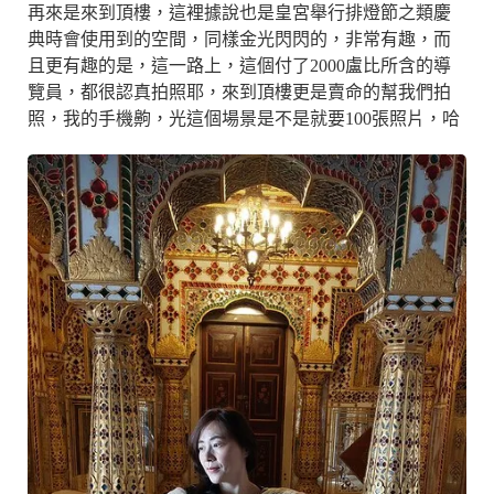
再來是來到頂樓，這裡據說也是皇宮舉行排燈節之類慶
典時會使用到的空間，同樣金光閃閃的，非常有趣，而
且更有趣的是，這一路上，這個付了2000盧比所含的導
覽員，都很認真拍照耶，來到頂樓更是賣命的幫我們拍
照，我的手機齁，光這個場景是不是就要100張照片，哈