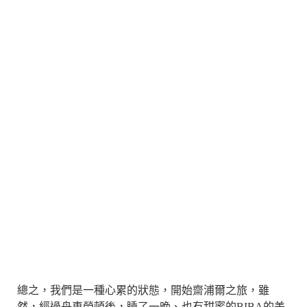
總之，我們是一種心累的狀態，開始齋浦爾之旅，雖
然，經過舟車勞頓後，睡了一晚、也有甜蜜的BIBA的美