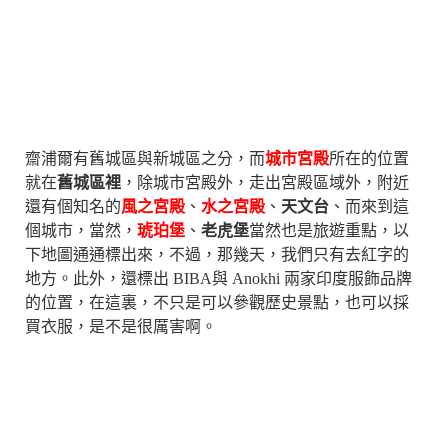
齋浦爾有舊城區與新城區之分，而
城市宮殿
所在的位置
就在
舊城區裡
，除城市宮殿外，走出宮殿區域外，附近
還有個知名的
風之宮殿
、
水之宮殿
、
天文台
、而來到這
個城市，當然，
琥珀堡
、
老虎堡
當然也是旅遊重點，以
下地圖通通標出來，不過，那幾天，我們只有去紅字的
地方。此外，還標出 BIBA與 Anokhi 兩家印度服飾品牌
的位置，在這裏，不只是可以參觀歷史景點，也可以採
買衣服，是不是很厲害啊。