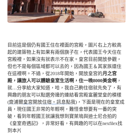
目前這是個仍有國王住在裡面的宮殿，圖片右上方較高
起的建築物上有如果有兩個旗子在，代表國王今天住在
宮殿裡，如果沒有就表示不在家。皇宮目前開放參觀，
但也不是每個區域都可以去的，因為國王＆其家族還住
在這裡啊。不過，從2018年開始，開放皇宮的
月之宮
殿，讓旅人可以體驗皇室生活啊，住一晚8000美金啊
，
就…分享給大家知道，哈，我自己齁住宿就先免了，有
興趣的朋友可以點選旁邊的連結看宮殿富麗堂皇的模樣
(
齋浦爾皇宮開放住宿・訊息點我
)，下面是現在的皇室成
員，現任國王非常的年輕啊，難怪會想要有一番的突
破，看到年輕國王就讓我想到寶萊塢與迪士尼合拍的
《皇室奇遇記》，非常好看，有興趣的可以在nexfilex找
到本片