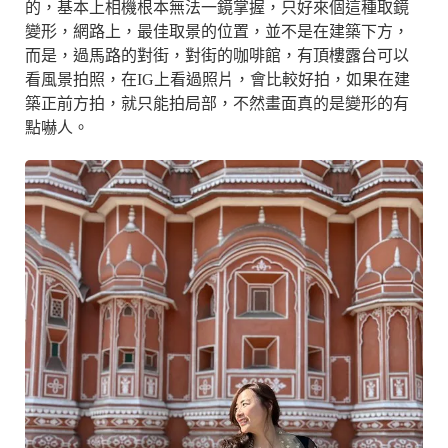
的，基本上相機根本無法一鏡掌握，只好來個這種取鏡
變形，網路上，最佳取景的位置，並不是在建築下方，
而是，過馬路的對街，對街的咖啡館，有頂樓露台可以
看風景拍照，在IG上看過照片，會比較好拍，如果在建
築正前方拍，就只能拍局部，不然畫面真的是變形的有
點嚇人。