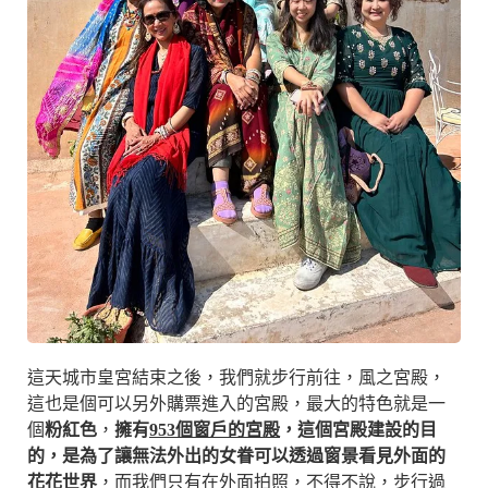
這天城市皇宮結束之後，我們就步行前往，風之宮殿，
這也是個可以另外購票進入的宮殿，最大的特色就是一
個
粉紅色
，
擁有
953個窗戶的宮殿
，這個宮殿建設的目
的，是為了讓無法外出的女眷可以透過窗景看見外面的
花花世界
，而我們只有在外面拍照，不得不說，步行過