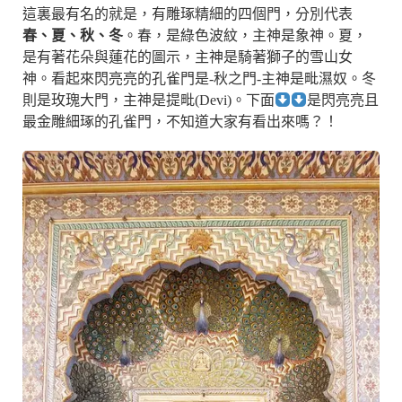
這裏最有名的就是，有雕琢精細的四個門，分別代表
春、夏、秋、冬
。春，是綠色波紋，主神是象神。夏，
是有著花朵與蓮花的圖示，主神是騎著獅子的雪山女
神。看起來閃亮亮的孔雀門是-秋之門-主神是毗濕奴。冬
則是玫瑰大門，主神是提毗(Devi)。下面
是閃亮亮且
最金雕細琢的孔雀門，不知道大家有看出來嗎？！