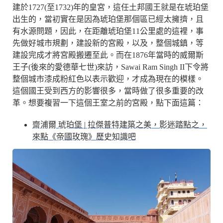
建於1727(至1732)年的皇宮，這任土邦國王就是在琥珀堡
出生的，當初實在是因為琥珀堡那個區已經太擁擠，且
有水源問題，因此，在距離琥珀堡11公里處的這裡，事
先做好城市規劃，建設新的宮殿，以及，整個城鎮，等
建設完成才將宮殿搬遷至此。而在1876年當時的威爾斯
王子(後來的愛德華七世)來訪，Sawai Ram Singh II下令將
整個城市漆成粉紅色以表示歡迎，才成為現在的模樣。
這個國王受到西方的影響很多，當時做了很多重要的改
革。想要複習一下這個王室之前的宮殿，點下面這篇：
齋浦爾 琥珀堡 | 拉傑普特建築之美，影迷踏點之，
來點《帝國玫瑰》歷史知識吧