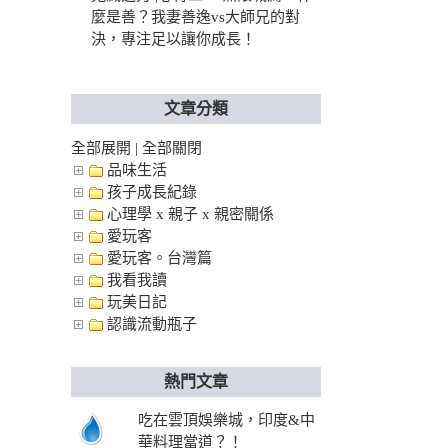
麼是善？我妻善逸vs大師兄的對
決，專注足以讓你成長！
文章分類
全部展開
|
全部關閉
品味生活
孩子成長紀錄
心理學 x 親子 x 親密關係
愛玩客
愛玩客。台灣篇
我看我讀
玩美日記
認識流動瓶子
熱門文章
吃在雲頂娛樂城，印度&中
華料理當道？！