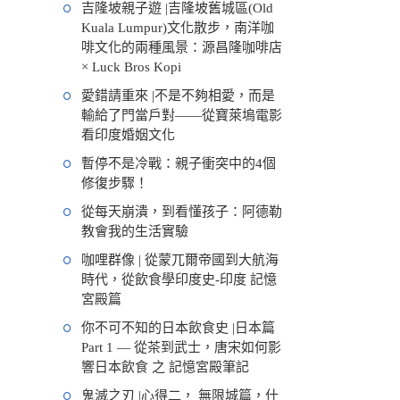
吉隆坡親子遊 |吉隆坡舊城區(Old
Kuala Lumpur)文化散步，南洋咖
啡文化的兩種風景：源昌隆咖啡店
× Luck Bros Kopi
愛錯請重來 |不是不夠相愛，而是
輸給了門當戶對——從寶萊塢電影
看印度婚姻文化
暫停不是冷戰：親子衝突中的4個
修復步驟！
從每天崩潰，到看懂孩子：阿德勒
教會我的生活實驗
咖哩群像 | 從蒙兀爾帝國到大航海
時代，從飲食學印度史-印度 記憶
宮殿篇
你不可不知的日本飲食史 |日本篇
Part 1 — 從茶到武士，唐宋如何影
響日本飲食 之 記憶宮殿筆記
鬼滅之刃 |心得二， 無限城篇，什