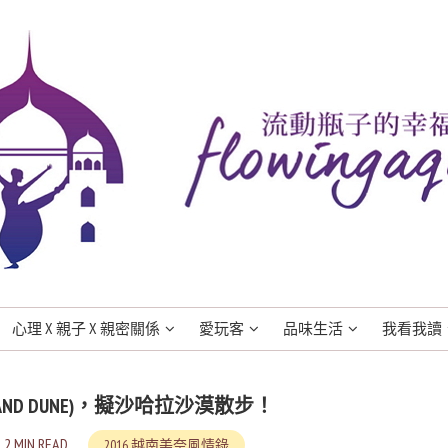
心理 X 親子 X 親密關係
愛玩客
品味生活
我看我讀
SAND DUNE)，擬沙哈拉沙漠散步！
2 MIN READ
2016 越南美奈風情錄