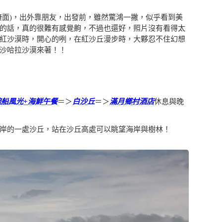
掩面)，出外靠朋友，出發前，雖然驚鴻一撇，似乎看到美
的話，真的很難有感覺齁，不過也還好，照片沒有看得太
紅沙漠時，開心的咧，在紅沙丘漫步時，大夥忍不住幻想
沙哈拉沙漠來著！！
碗船風光+海鮮午餐
＝＞
白沙丘
＝＞
滿月鄉村酒店
休息與晚
美奈靠近海岸的一處沙丘，站在沙丘高處可以眺望海岸與樹林！