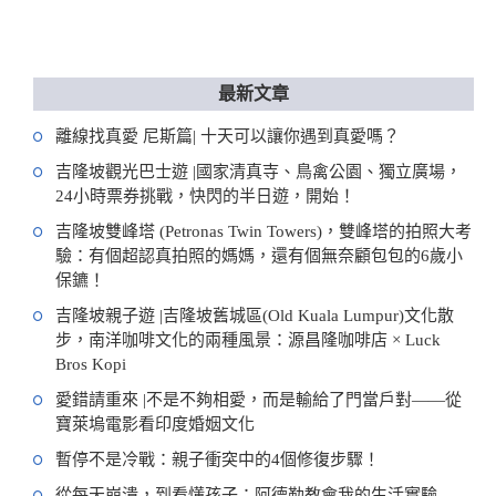
最新文章
離線找真愛 尼斯篇| 十天可以讓你遇到真愛嗎？
吉隆坡觀光巴士遊 |國家清真寺、鳥禽公園、獨立廣場，
24小時票券挑戰，快閃的半日遊，開始！
吉隆坡雙峰塔 (Petronas Twin Towers)，雙峰塔的拍照大考
驗：有個超認真拍照的媽媽，還有個無奈顧包包的6歲小
保鑣！
吉隆坡親子遊 |吉隆坡舊城區(Old Kuala Lumpur)文化散
步，南洋咖啡文化的兩種風景：源昌隆咖啡店 × Luck
Bros Kopi
愛錯請重來 |不是不夠相愛，而是輸給了門當戶對——從
寶萊塢電影看印度婚姻文化
暫停不是冷戰：親子衝突中的4個修復步驟！
從每天崩潰，到看懂孩子：阿德勒教會我的生活實驗