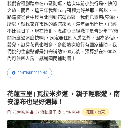
我們會租腳踏車在市區亂逛，這次年前小旅行是～快閃
之旅，而且，這三年我和Tony哥體力好差耶，所以，一
路這樣從台中經台北開到花蓮市區，我們已累垮(哀傷)，
所以，就找家在市區的旅館來著。這年頭出門玩，已經
不比往日了，現在博哥、虎甜心已經幾乎是青少年了(時
間怎麼過這麼快啊)，肯定要住四人房之外，因為多個小
嬰兒，訂房花費也增多，多虧這次旅行有國家補助，我
們挑的住宿點都是扣完補助1000元後，預算抓在2000以
內可住四人房，感謝國民補助啊！
CONTINUE READING
花蓮玉里 | 瓦拉米步道 ，親子輕鬆遊，南
安瀑布也是好選擇！
2020/02/26
BY
流動瓶子
1 MIN READ
花蓮。台東