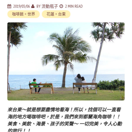
2019/03/06
BY
流動瓶子
2 MIN READ
咖啡館。世界
花蓮。台東
來台東～就是想要盡情地看海！
所以，找個可以一直看
海的地方喝咖啡吧，於是，我們來到都蘭海角咖啡！！
美食、美飲、海景、孩子的笑聲～ 一切完美，令人心動
的旅行！！