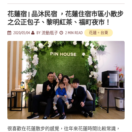
花蓮宿 | 品沐民宿 ，花蓮住宿市區小散步
之公正包子、黎明紅茶、福町夜市！
2020/03/04
BY
流動瓶子
2 MIN READ
花蓮。台東
很喜歡在花蓮散步的感覺，往年來花蓮時間比較常識，