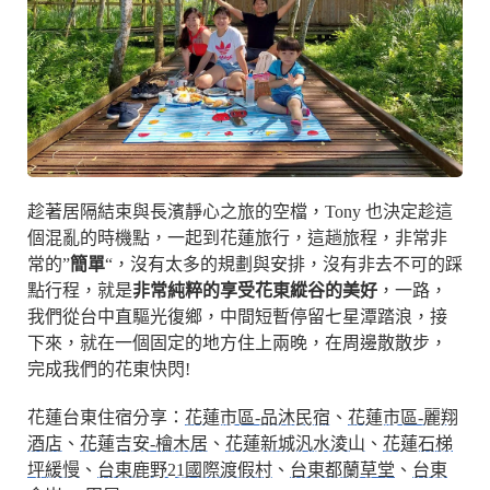
趁著居隔結束與長濱靜心之旅的空檔，Tony 也決定趁這
個混亂的時機點，一起到花蓮旅行，這趟旅程，非常非
常的”
簡單
“，沒有太多的規劃與安排，沒有非去不可的踩
點行程，就是
非常純粹的享受花東縱谷的美好
，一路，
我們從台中直驅光復鄉，中間短暫停留七星潭踏浪，接
下來，就在一個固定的地方住上兩晚，在周邊散散步，
完成我們的花東快閃!
花蓮台東住宿分享：
花蓮市區-品沐民宿
、
花蓮市區-麗翔
酒店
、
花蓮吉安-檜木居
、
花蓮新城汎水淩山
、
花蓮石梯
坪緩慢
、
台東鹿野21國際渡假村
、
台東都蘭草堂
、
台東