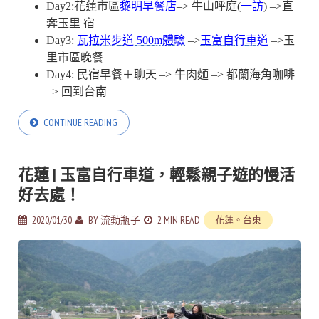
Day2:花蓮市區
黎明早餐店
–> 牛山呼庭(
一訪
) –>直
奔玉里 宿
Day3:
瓦拉米步道 500m體驗
–>
玉富自行車道
–>玉
里市區晚餐
Day4: 民宿早餐＋聊天 –> 牛肉麵 –> 都蘭海角咖啡
–> 回到台南
CONTINUE READING
花蓮 | 玉富自行車道，輕鬆親子遊的慢活
好去處！
2020/01/30
BY
流動瓶子
2 MIN READ
花蓮。台東