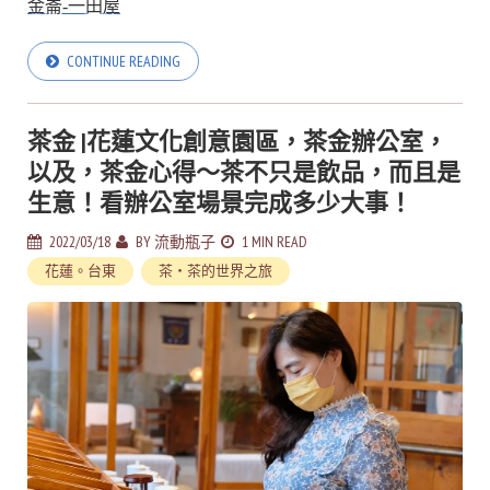
金崙-一田屋
CONTINUE READING
茶金 |花蓮文化創意園區，茶金辦公室，
以及，茶金心得～茶不只是飲品，而且是
生意！看辦公室場景完成多少大事！
2022/03/18
BY
流動瓶子
1 MIN READ
花蓮。台東
茶・茶的世界之旅