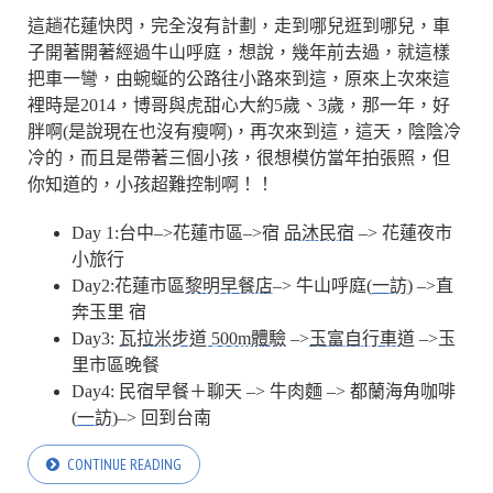
這趟花蓮快閃，完全沒有計劃，走到哪兒逛到哪兒，車
子開著開著經過牛山呼庭，想說，幾年前去過，就這樣
把車一彎，由蜿蜒的公路往小路來到這，原來上次來這
裡時是2014，博哥與虎甜心大約5歲、3歲，那一年，好
胖啊(是說現在也沒有瘦啊)，再次來到這，這天，陰陰冷
冷的，而且是帶著三個小孩，很想模仿當年拍張照，但
你知道的，小孩超難控制啊！！
Day 1:台中–>花蓮市區–>宿
品沐民宿
–> 花蓮夜市
小旅行
Day2:花蓮市區
黎明早餐店
–> 牛山呼庭(
一訪
) –>直
奔玉里 宿
Day3:
瓦拉米步道 500m體驗
–>
玉富自行車道
–>玉
里市區晚餐
Day4: 民宿早餐＋聊天 –> 牛肉麵 –> 都蘭海角咖啡
(
一訪
)–> 回到台南
CONTINUE READING