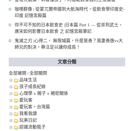
咖哩群像 | 從蒙兀爾帝國到大航海時代，從飲食學印度史-
印度 記憶宮殿篇
你不可不知的日本飲食史 |日本篇 Part 1 — 從茶到武士，
唐宋如何影響日本飲食 之 記憶宮殿筆記
鬼滅之刃 |心得二， 無限城篇，什麼是善？我妻善逸vs大
師兄的對決，專注足以讓你成長！
文章分類
全部展開
全部關閉
|
品味生活
孩子成長紀錄
心理學 x 親子 x 親密關係
愛玩客
愛玩客。台灣篇
我看我讀
玩美日記
認識流動瓶子