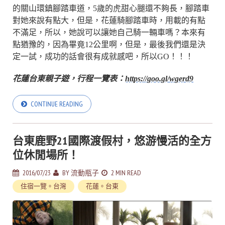
的關山環鎮腳踏車道，5歲的虎甜心腿還不夠長，腳踏車
對她來說有點大，但是，花蓮騎腳踏車時，用載的有點
不滿足，所以，她說可以讓她自己騎一輛車嗎？本來有
點猶豫的，因為畢竟12公里啊，但是，最後我們還是決
定一試，成功的話會很有成就感吧，所以GO！！！
花蓮台東親子遊，行程一覽表：
https://goo.gl/wgerd9
CONTINUE READING
台東鹿野21國際渡假村，悠游慢活的全方
位休閒場所！
2016/07/23
BY
流動瓶子
2 MIN READ
住宿一覽。台灣
花蓮。台東