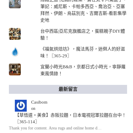
筆記：威尼斯、卡帕多西亞、喬治亞、亞塞
拜然、伊朗、烏茲別克、吉爾吉斯-看影集學
史地
台中西區|亞尼克旗艦店之，蛋糕親子DIY體
驗！
《福氣烘焙坊》，魔法馬芬，迷倒人的好滋
味！〖365-29〗
宜蘭小時光B&B，京都日式小時光，寧靜羅
東風情錄！
最新留言
Casibom
on
【草悟道。美食】赤阪拉麵，日本電視冠軍拉麵在台中！
〖365-114〗
Thank you for content. Area rugs and online home d…