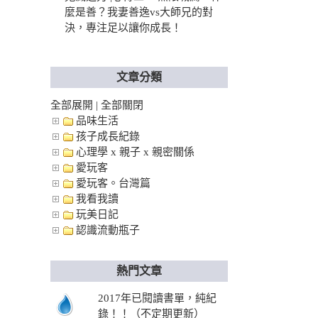
麼是善？我妻善逸vs大師兄的對
決，專注足以讓你成長！
文章分類
全部展開
|
全部關閉
品味生活
孩子成長紀錄
心理學 x 親子 x 親密關係
愛玩客
愛玩客。台灣篇
我看我讀
玩美日記
認識流動瓶子
熱門文章
2017年已閱讀書單，純紀
錄！！（不定期更新）