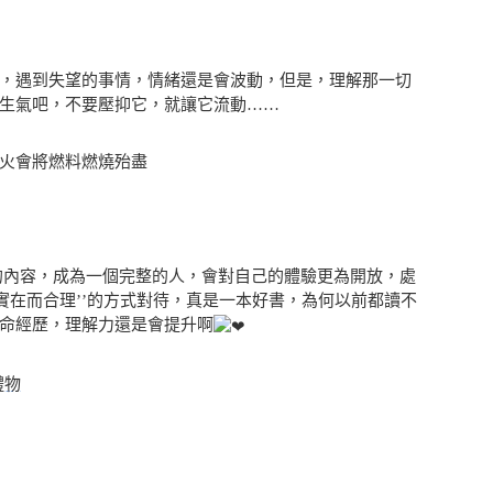
，遇到失望的事情，情緒還是會波動，但是，理解那一切
生氣吧，不要壓抑它，就讓它流動……
火會將燃料燃燒殆盡
為一個人》的內容，成為一個完整的人，會對自己的體驗更為開放，處
實在而合理’’的方式對待，真是一本好書，為何以前都讀不
命經歷，理解力還是會提升啊
禮物