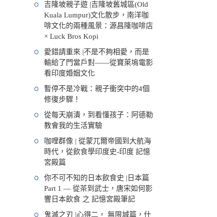
吉隆坡親子遊 |吉隆坡舊城區(Old
Kuala Lumpur)文化散步，南洋咖
啡文化的兩種風景：源昌隆咖啡店
× Luck Bros Kopi
愛錯請重來 |不是不夠相愛，而是
輸給了門當戶對——從寶萊塢電影
看印度婚姻文化
暫停不是冷戰：親子衝突中的4個
修復步驟！
從每天崩潰，到看懂孩子：阿德勒
教會我的生活實驗
咖哩群像 | 從蒙兀爾帝國到大航海
時代，從飲食學印度史-印度 記憶
宮殿篇
你不可不知的日本飲食史 |日本篇
Part 1 — 從茶到武士，唐宋如何影
響日本飲食 之 記憶宮殿筆記
鬼滅之刃 |心得二， 無限城篇，什