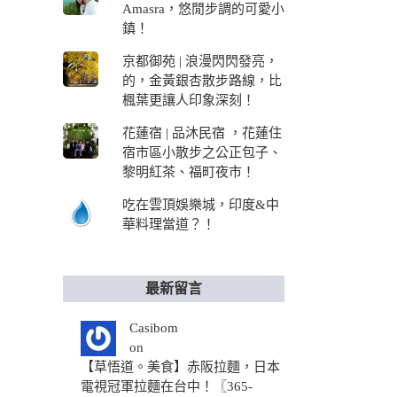
Amasra，悠閒步調的可愛小
鎮！
京都御苑 | 浪漫閃閃發亮，
的，金黃銀杏散步路線，比
楓葉更讓人印象深刻！
花蓮宿 | 品沐民宿 ，花蓮住
宿市區小散步之公正包子、
黎明紅茶、福町夜市！
吃在雲頂娛樂城，印度&中
華料理當道？！
最新留言
Casibom
on
【草悟道。美食】赤阪拉麵，日本
電視冠軍拉麵在台中！〖365-