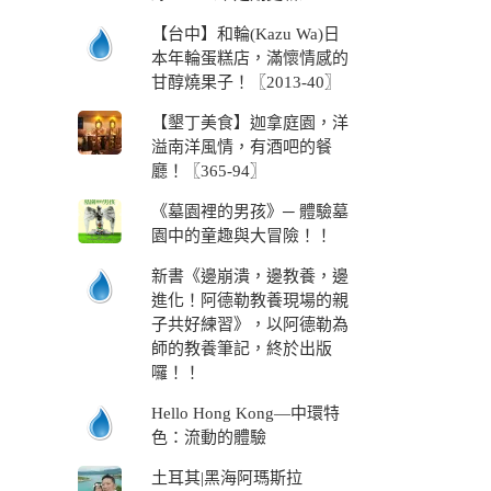
【台中】和輪(Kazu Wa)日
本年輪蛋糕店，滿懷情感的
甘醇燒果子！〖2013-40〗
【墾丁美食】迦拿庭園，洋
溢南洋風情，有酒吧的餐
廳！〖365-94〗
《墓園裡的男孩》─ 體驗墓
園中的童趣與大冒險！！
新書《邊崩潰，邊教養，邊
進化！阿德勒教養現場的親
子共好練習》，以阿德勒為
師的教養筆記，終於出版
囉！！
Hello Hong Kong—中環特
色：流動的體驗
土耳其|黑海阿瑪斯拉