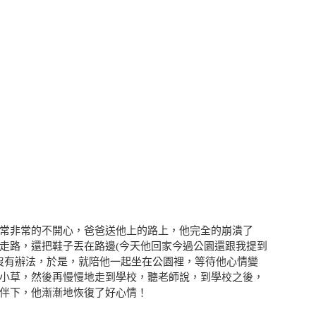
常非常的不開心，爸爸送他上的路上，他完全的崩潰了
走路，還把鞋子丟在路邊(今天他回家今過公園還跟我提到
他沒有辦法，於是，就陪他一起坐在公園裡，等待他心情變
小草，然後再慢慢地走到學校，聽老師說，到學校之後，
伴下，他漸漸地恢復了好心情！