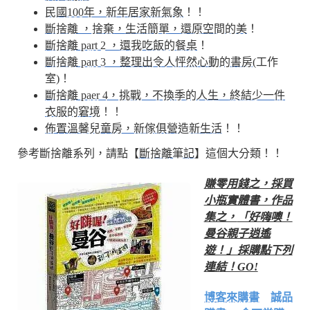
民國100年，新年居家新氣象
！！
斷捨離 ，捨棄，生活簡單，還原空間的美
！
斷捨離 part 2 ，還我吃飯的餐桌
！
斷捨離 part 3 ，整理出令人怦然心動的書房
(工作
室)！
斷捨離 paer 4，挑戰，不換季的人生，終結少一件
衣服的窘境
！！
佈置溫馨兒童房，新傢俱營造新生活
！！
參考斷捨離系列，請點【
斷捨離筆記
】這個大分類！！
賺零用錢之，採買
小瓶實體書，作品
集之，
「好嗨噢！
曼谷親子逍遙
遊！」採購點下列
連結！GO!
博客來購書
誠品