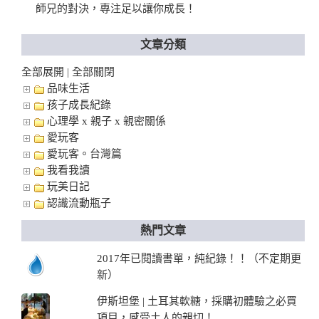
師兄的對決，專注足以讓你成長！
文章分類
全部展開
全部關閉
|
品味生活
孩子成長紀錄
心理學 x 親子 x 親密關係
愛玩客
愛玩客。台灣篇
我看我讀
玩美日記
認識流動瓶子
熱門文章
2017年已閱讀書單，純紀錄！！（不定期更
新）
伊斯坦堡 | 土耳其軟糖，採購初體驗之必買
項目，感受土人的親切！