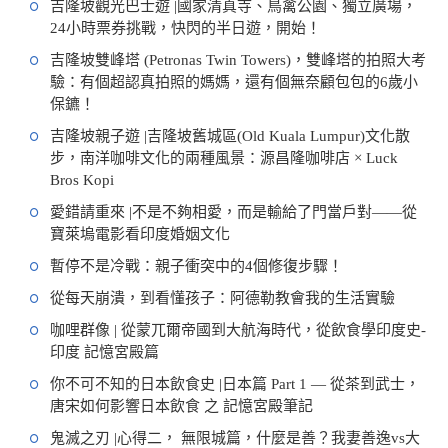
吉隆坡觀光巴士遊 |國家清真寺、鳥禽公園、獨立廣場，
24小時票券挑戰，快閃的半日遊，開始！
吉隆坡雙峰塔 (Petronas Twin Towers)，雙峰塔的拍照大考
驗：有個超認真拍照的媽媽，還有個無奈顧包包的6歲小
保鑣！
吉隆坡親子遊 |吉隆坡舊城區(Old Kuala Lumpur)文化散
步，南洋咖啡文化的兩種風景：源昌隆咖啡店 × Luck
Bros Kopi
愛錯請重來 |不是不夠相愛，而是輸給了門當戶對——從
寶萊塢電影看印度婚姻文化
暫停不是冷戰：親子衝突中的4個修復步驟！
從每天崩潰，到看懂孩子：阿德勒教會我的生活實驗
咖哩群像 | 從蒙兀爾帝國到大航海時代，從飲食學印度史-
印度 記憶宮殿篇
你不可不知的日本飲食史 |日本篇 Part 1 — 從茶到武士，
唐宋如何影響日本飲食 之 記憶宮殿筆記
鬼滅之刃 |心得二， 無限城篇，什麼是善？我妻善逸vs大