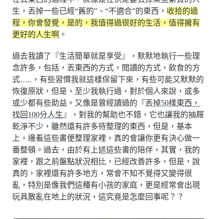
生，丟掉一些已經“舊的”、“不適合”的東西，
收拾的過
程，你會發覺，是的，我值得過很好的生活，值得擁有
更好的人生啊
。
過去我讀了『生活簡單就是享受』，默默地執行一些理
念許多，包括，丟東西的方式，閱讀的方式，飲食的方
式…..，有些習慣我就這樣保留下來，有些可能又默默的
恢復原狀，但是，至少我執行過，對於個人來說，或多
或少都有些助益。又像是曾經讀過的『
丟掉50樣東西，
找回100分人生
』，對我的幫助也不錯，它也讓我的抽屜
乾淨不少，雖然還有許多待整理的東西，但是，基本
上，邊看這些書便整理家裡，真的會讓你更有決心做一
番整頓。過去，由於有上述這些書的陪伴，其實，我的
家裡，跟之前盤點狀況相比，已經改善許多，但是，說
真的，家裡還有許多地方，常會不知不覺得又變得很
亂，特別是像我們這種有小孩的家庭，更是經常會出現
玩具散亂在地上的狀況，這究竟是怎麼回事呢？？