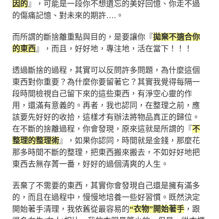
因的
』，可能是一段你不想遺忘的美好回憶、你走不過
的傷痛記憶、對未來的期許….。
而所謂的斷捨離重點與目的，是要讓你『
拋棄不適合你
的東西
』，而且，好好地，專注地，活在當下！！！
透過斷捨的過程，其實可以反問許多問題，為什麼這個
東西對你重要？為什麼你要留著它？其實我覺得每隔一
段時間檢視自己留下來的這些東西，有淨空心靈的作
用，還滿有意義的。再者，我也認同，在整理之前，應
該要先好好的收拾，這樣才有辦法將物品真正的歸位。
在不斷的捨離過程，你會發現，原來這就是所謂的『
不
整理的整理術
』，如果你認同，時間就是金錢，那麼花
那多時間不斷的整理，把東西搬來搬去，不如好好地把
東西去無存菁一番，好好的過個清爽的人生。
丟棄了不需要的東西，其實你會發現自己還是擁有滿多
的，而且在過程中，慢慢地培養一些好習慣。既然決定
開始著手清理，我依舊從最容易的
“衣物”開始著手
，跟