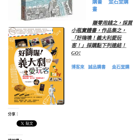
購書
金石堂購
書
賺零用錢之，採買
小瓶實體書，作品集之，
「好嗨噢！義大利愛玩
客！」採購點下列連結！
GO!
博客來
誠品購書
金石堂購
分享：