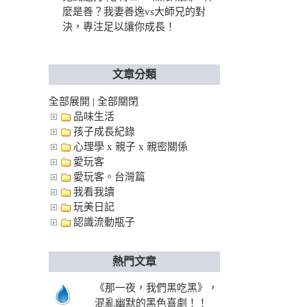
麼是善？我妻善逸vs大師兄的對
決，專注足以讓你成長！
文章分類
全部展開
|
全部關閉
品味生活
孩子成長紀錄
心理學 x 親子 x 親密關係
愛玩客
愛玩客。台灣篇
我看我讀
玩美日記
認識流動瓶子
熱門文章
《那一夜，我們黑吃黑》，
混亂幽默的黑色喜劇！！