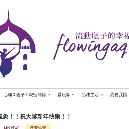
心理 X 親子 X 親密關係
愛玩客
品味生活
我看我讀
新氣象！！祝大夥新年快樂！！
1 MIN READ
居家佈置