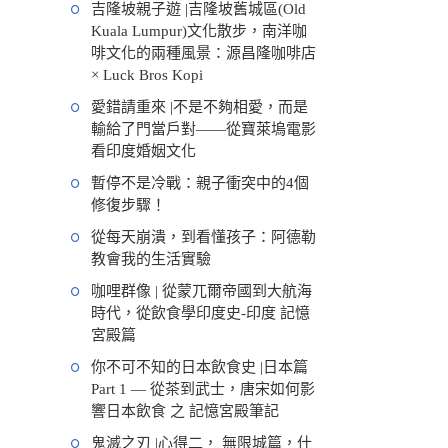
吉隆坡親子遊 |吉隆坡舊城區(Old
Kuala Lumpur)文化散步，南洋咖
啡文化的兩種風景：源昌隆咖啡店
× Luck Bros Kopi
愛錯請重來 |不是不夠相愛，而是
輸給了門當戶對——從寶萊塢電影
看印度婚姻文化
暫停不是冷戰：親子衝突中的4個
修復步驟！
從每天崩潰，到看懂孩子：阿德勒
教會我的生活實驗
咖哩群像 | 從蒙兀爾帝國到大航海
時代，從飲食學印度史-印度 記憶
宮殿篇
你不可不知的日本飲食史 |日本篇
Part 1 — 從茶到武士，唐宋如何影
響日本飲食 之 記憶宮殿筆記
鬼滅之刃 |心得二， 無限城篇，什