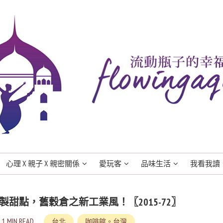
心理 X 親子 X 親密關係
愛玩客
品味生活
我看我讀
製甜點，舊穀倉之新工業風！〖2015-72〗
1 MIN READ
台北
咖啡館。台灣