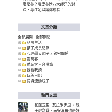
麼是善？我妻善逸vs大師兄的對
決，專注足以讓你成長！
文章分類
全部展開
|
全部關閉
品味生活
孩子成長紀錄
心理學 x 親子 x 親密關係
愛玩客
愛玩客。台灣篇
我看我讀
玩美日記
認識流動瓶子
熱門文章
花蓮玉里 | 瓦拉米步道 ，親
子輕鬆遊，南安瀑布也是好