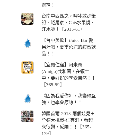
選擇！
台南中西區之，呷冰散步筆
記，蜷尾家、Cats水果燒、
江水號！〖2015-61〗
【台中美飲】iJuice Bar 愛
果汁吧，夏季沁涼的甜蜜飲
品！！
【宜蘭住宿】阿米哥
(Amigo)共和國，在領土
中，要好好的享受自然！！
〖365-59〗
《因為我愛你》，我變得堅
強，也學會原諒！！
韓國首爾-2013-兩個娃兒＋
孕婦大挑戰-仁寺洞，看起
來很讚，感觸！！〖365-
179〗