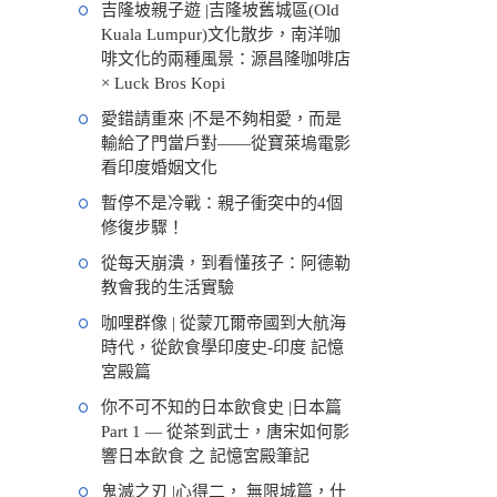
吉隆坡親子遊 |吉隆坡舊城區(Old
Kuala Lumpur)文化散步，南洋咖
啡文化的兩種風景：源昌隆咖啡店
× Luck Bros Kopi
愛錯請重來 |不是不夠相愛，而是
輸給了門當戶對——從寶萊塢電影
看印度婚姻文化
暫停不是冷戰：親子衝突中的4個
修復步驟！
從每天崩潰，到看懂孩子：阿德勒
教會我的生活實驗
咖哩群像 | 從蒙兀爾帝國到大航海
時代，從飲食學印度史-印度 記憶
宮殿篇
你不可不知的日本飲食史 |日本篇
Part 1 — 從茶到武士，唐宋如何影
響日本飲食 之 記憶宮殿筆記
鬼滅之刃 |心得二， 無限城篇，什