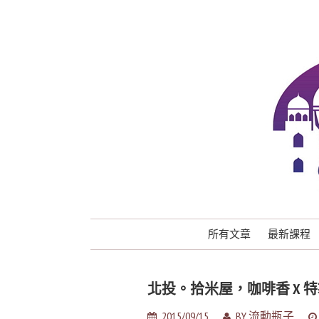
所有文章
最新課程
北投。拾米屋，咖啡香 X 特
2015/09/15
BY
流動瓶子