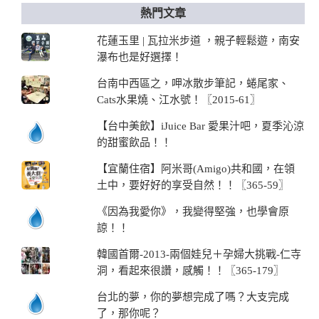
熱門文章
花蓮玉里 | 瓦拉米步道 ，親子輕鬆遊，南安
瀑布也是好選擇！
台南中西區之，呷冰散步筆記，蜷尾家、
Cats水果燒、江水號！〖2015-61〗
【台中美飲】iJuice Bar 愛果汁吧，夏季沁涼
的甜蜜飲品！！
【宜蘭住宿】阿米哥(Amigo)共和國，在領
土中，要好好的享受自然！！〖365-59〗
《因為我愛你》，我變得堅強，也學會原
諒！！
韓國首爾-2013-兩個娃兒＋孕婦大挑戰-仁寺
洞，看起來很讚，感觸！！〖365-179〗
台北的夢，你的夢想完成了嗎？大支完成
了，那你呢？