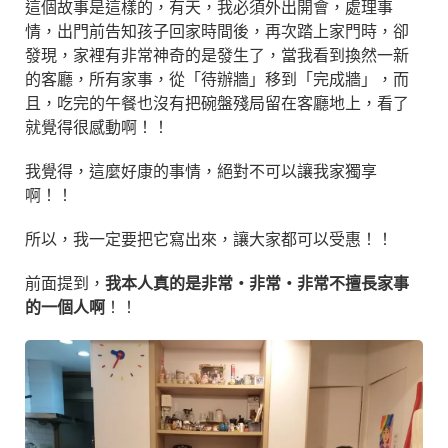
這個故事是這樣的，有天，我必須外出開會，處理事
情，出門前告知孩子回家時間後，再次踏上家門時，卻
發現，家裡有非常神奇的是發生了，當我看到換然一新
的客廳，所有家事，從「待辦牆」移到「完成牆」，而
且，吃完的午餐也沒有把碗盤殘局留在客廳地上，看了
就覺得很感動啊！！
我覺得，這麼好康的事情，絕對不可以讓我家獨享
啊！！
所以，我一定要把它寫出來，讓大家都可以受惠！！
前面提到，
我本人真的是非常・非常・非常不擅長家事
的一個人啊
！！