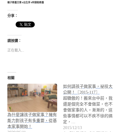
親子教養文章 #出生序 #阿德勒教養
分享：
請按讚：
正在載入...
相關
如何請孩子做家事，祕技大
公開！〖2015-117〗
超驕傲的！搬來台中前，我
還是個完全不會做菜，也不
會做家事的人，漸漸的，這
為什麼讓孩子做家事？擁有
些事情都可以不疾不徐的搞
能力對孩子有多重要，從基
定，…
本家事開始！
2015/12/13