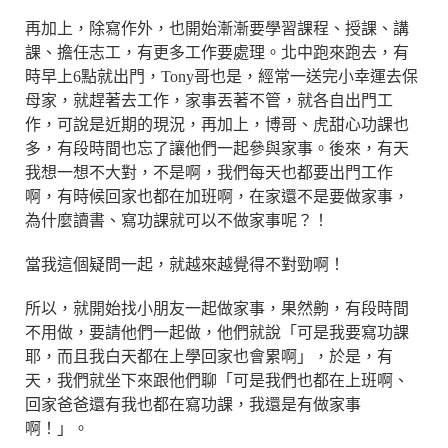
再加上，除寫作外，也開始漸漸要學習課程、授課、講
課、擔任志工，有更多工作要處理。北中跑來跑去，有
時早上6點就出門，Tony哥也是，經常一送完小幸運去保
母家，就趕著去工作，家事丟著不管，就各自出門工
作，可說是近期的現況，再加上，博哥、虎甜心功課也
多，有段時間也忘了讓他們一起參與家事。後來，有天
我想一想不大對，不是啊，我們每天也都要出門工作
啊，有時候回家也都在加班啊，在家還不是要做家事，
為什麼讀書、寫功課就可以不做家事呢？！
當我這個疑問一起，就越來越覺得不對勁啊！
所以，就開始找小朋友一起做家事，果然齁，有段時間
不用做，要請他們一起做，他們就說「可是我要寫功課
耶，而且我白天都在上學回家也會累啊」，於是，有
天，我們就坐下來跟他們聊「可是我們也都在上班啊、
回家爸爸還有我也都在寫功課，我還是有做家事
啊！」。