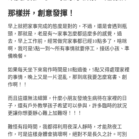
那樣拼，創意發揮！
早上就把家事完成的態度是對的，不過，還是會遇到瓶
頸，那就是，老是有～家事怎麼都這麼多的感覺，過
去，早上工作前，經常做完家事都已經10點多了，啥咪
啊，我可是5點一到～所有事情就要停工，接送小孩、準
備晚餐。
如果每天坐下來寫作時間是10點過後，5點又得處理家裡
的事情，晚上又是一片混亂，那到底我要怎麼寫書、創
作啊！！
而且這還無法細算，什麼小朋友發燒生病待在家裡的日
子，還有戶外教學孩子希望可以參與，許多臨時的狀況
更讓你想要靜心難上加難呀！！！
難怪有段時間，我都得利用夜深人靜時，才能熬夜工
作，可是這樣身體會搞壞啊，絕對不是長久之計。可別