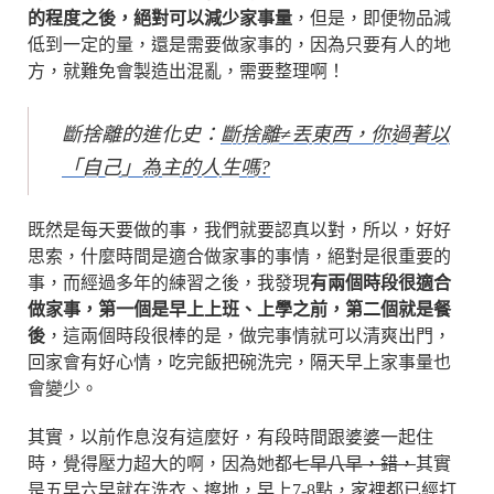
的程度之後，絕對可以減少家事量
，但是，即便物品減
低到一定的量，還是需要做家事的，因為只要有人的地
方，就難免會製造出混亂，需要整理啊！
斷捨離的進化史：
斷捨離≠丟東西，你過著以
「自己」為主的人生嗎?
既然是每天要做的事，我們就要認真以對，所以，好好
思索，什麼時間是適合做家事的事情，絕對是很重要的
事，而經過多年的練習之後，我發現
有兩個時段很適合
做家事，第一個是早上上班、上學之前，第二個就是餐
後
，這兩個時段很棒的是，做完事情就可以清爽出門，
回家會有好心情，吃完飯把碗洗完，隔天早上家事量也
會變少。
其實，以前作息沒有這麼好，有段時間跟婆婆一起住
時，覺得壓力超大的啊，因為她都
七早八早，錯，
其實
是五早六早就在洗衣、擦地，早上7-8點，家裡都已經打