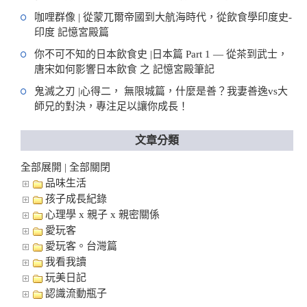
咖哩群像 | 從蒙兀爾帝國到大航海時代，從飲食學印度史-
印度 記憶宮殿篇
你不可不知的日本飲食史 |日本篇 Part 1 — 從茶到武士，
唐宋如何影響日本飲食 之 記憶宮殿筆記
鬼滅之刃 |心得二， 無限城篇，什麼是善？我妻善逸vs大
師兄的對決，專注足以讓你成長！
文章分類
全部展開
全部關閉
|
品味生活
孩子成長紀錄
心理學 x 親子 x 親密關係
愛玩客
愛玩客。台灣篇
我看我讀
玩美日記
認識流動瓶子