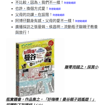
不比較，因為，我們不一樣
！
阿德勒親師
也許，換個方式愛
！
阿德勒親師
父母的功課，在設限
！
阿德勒親師
阿博仔翻身有感‧父母的愛不一樣
！
阿德勒親師
廣播採訪之張曼娟、侯昌明，流動瓶子聊親子教養
與旅行
！
賺零用錢之，採買小
瓶實體書，作品集之，
「好嗨噢！曼谷親子逍遙遊！」