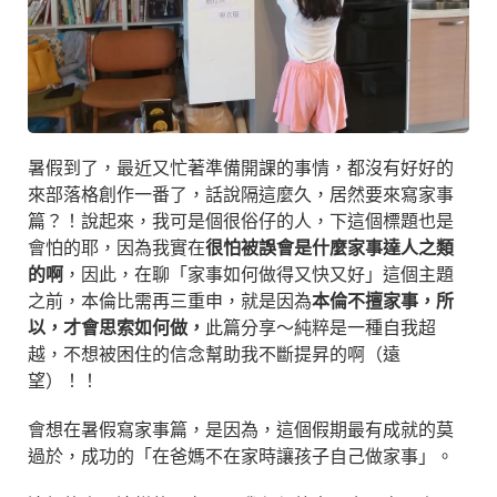
暑假到了，最近又忙著準備開課的事情，都沒有好好的
來部落格創作一番了，話說隔這麼久，居然要來寫家事
篇？！說起來，我可是個很俗仔的人，下這個標題也是
會怕的耶，因為我實在
很怕被誤會是什麼家事達人之類
的啊
，因此，在聊「家事如何做得又快又好」這個主題
之前，本倫比需再三重申，就是因為
本倫不擅家事，所
以，才會思索如何做，
此篇分享～純粹是一種自我超
越，不想被困住的信念幫助我不斷提昇的啊（遠
望）！！
會想在暑假寫家事篇，是因為，這個假期最有成就的莫
過於，成功的「在爸媽不在家時讓孩子自己做家事」。