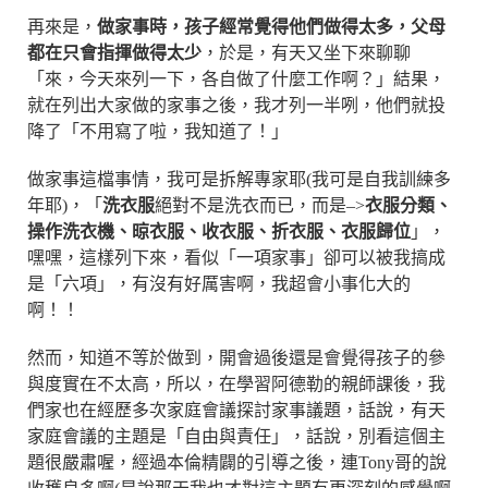
再來是，
做家事時，孩子經常覺得他們做得太多，父母
都在只會指揮做得太少
，於是，有天又坐下來聊聊
「來，今天來列一下，各自做了什麼工作啊？」結果，
就在列出大家做的家事之後，我才列一半咧，他們就投
降了「不用寫了啦，我知道了！」
做家事這檔事情，我可是拆解專家耶(我可是自我訓練多
年耶)，「
洗衣服
絕對不是洗衣而已，而是–>
衣服分類、
操作洗衣機、晾衣服、收衣服、折衣服、衣服歸位
」，
嘿嘿，這樣列下來，看似「一項家事」卻可以被我搞成
是「六項」，有沒有好厲害啊，我超會小事化大的
啊！！
然而，知道不等於做到，開會過後還是會覺得孩子的參
與度實在不太高，所以，在學習阿德勒的親師課後，我
們家也在經歷多次家庭會議探討家事議題，話說，有天
家庭會議的主題是「自由與責任」，話說，別看這個主
題很嚴肅喔，經過本倫精闢的引導之後，連Tony哥的說