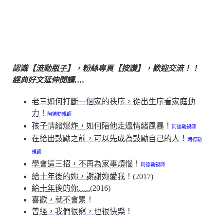
認識【
流動瓶子
】，粉絲專頁【
按讚
】，歡迎交流！！
經典好文延伸閱讀….
老三如何打斷一個家的秩序，從出生序看家庭動
力
！
阿德勒親師
孩子情緒爆炸，如何陪他走過情緒風暴
！
阿德勒親師
在給出鼓勵之前，可以先成為鼓勵自己的人
！
阿德勒
親師
學會這三招，不再為家事煩惱
！
阿德勒親師
給十年後的妳，謝謝妳愛我
！(2017)
給十年後的你…..
(2016)
喜歡，就不會累
！
曾經，我們很窮，也很快樂
！