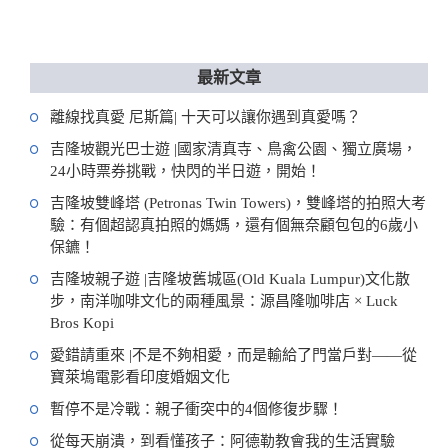
最新文章
離線找真愛 尼斯篇| 十天可以讓你遇到真愛嗎？
吉隆坡觀光巴士遊 |國家清真寺、鳥禽公園、獨立廣場，
24小時票券挑戰，快閃的半日遊，開始！
吉隆坡雙峰塔 (Petronas Twin Towers)，雙峰塔的拍照大考
驗：有個超認真拍照的媽媽，還有個無奈顧包包的6歲小
保鑣！
吉隆坡親子遊 |吉隆坡舊城區(Old Kuala Lumpur)文化散
步，南洋咖啡文化的兩種風景：源昌隆咖啡店 × Luck
Bros Kopi
愛錯請重來 |不是不夠相愛，而是輸給了門當戶對——從
寶萊塢電影看印度婚姻文化
暫停不是冷戰：親子衝突中的4個修復步驟！
從每天崩潰，到看懂孩子：阿德勒教會我的生活實驗