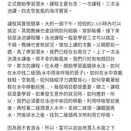
正式開始學習潛水，課程主要包含：一次課程、三次泳
池課、四支空氣瓶的海洋實習。
課程其實很簡單，大約一個下午，短短約2-3小時內可以
搞定，其間教練也會說明如何組裝、穿卸裝備，接下來
就是泳池課程囉。泳池課程一般是學習三次可以搞定，
不過，教練也會依狀況，增加上課的次數。父親節前一
週，為了學習潛水，我們已經在台南住了，上了一次泳
池潛水課後，很不幸的颱風來，我們只好匆匆趕回台
中，那次的課程，在水裡，開始學習面鏡排水法，如何
在水中找二級頭(水中用來呼吸的管子)，如何在水中穿戴
蛙鞋、空氣瓶，如何操縱浮力調整背心，如何穿戴著蛙
鞋在水中移動前進…。每個項目都很重要，總之，課程
就是要學習，如果發生意外的狀況時，如何應對，所
以，我們必須要在泳池中來回的移動，利用呼吸管前進
後，再咬著二級頭潛入水中，丟掉二級頭，讓鏡面進
水，然後排水之後，找到二級頭再次地利用它呼吸。
因為我不會游泳，所以，當可以自由地潛入水面之下