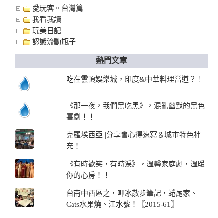
愛玩客。台灣篇
我看我讀
玩美日記
認識流動瓶子
熱門文章
吃在雲頂娛樂城，印度&中華料理當道？！
《那一夜，我們黑吃黑》，混亂幽默的黑色
喜劇！！
克羅埃西亞 |分享會心得速寫＆城市特色補
充！
《有時歡笑，有時淚》，溫馨家庭劇，溫暖
你的心房！！
台南中西區之，呷冰散步筆記，蜷尾家、
Cats水果燒、江水號！〖2015-61〗