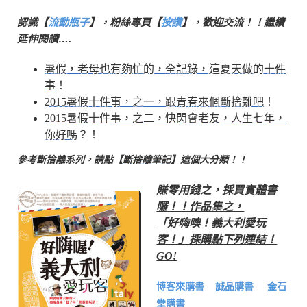
認識【
流動瓶子
】，粉絲專頁【
按讚
】，歡迎交流！！繼續
延伸閱讀….
暑假，老母也有夠忙的，全記錄，這夏天做的十件
事
！
2015暑假十件事，之一，跟青春來個斷捨離吧
！
2015暑假十件事，之二，快閃會老友，人生七年，
你好嗎
？！
參考斷捨離系列，請點【
斷捨離筆記
】這個大分類！！
賺零用錢之，採買實體書
囉！！作品集之，
「好嗨噢！義大利愛玩
客！」採購點下列連結！
GO!
博客來購書
誠品購書
金石
堂購書