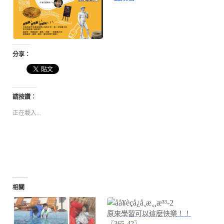
分享：
請按讚：
正在載入...
相關
原來學習可以這麼快樂！！
〖365-42〗