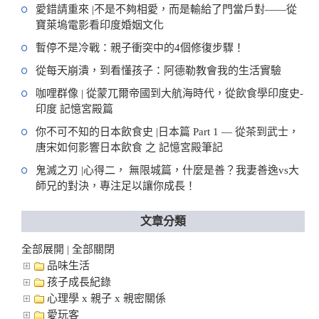
愛錯請重來 |不是不夠相愛，而是輸給了門當戶對——從
寶萊塢電影看印度婚姻文化
暫停不是冷戰：親子衝突中的4個修復步驟！
從每天崩潰，到看懂孩子：阿德勒教會我的生活實驗
咖哩群像 | 從蒙兀爾帝國到大航海時代，從飲食學印度史-
印度 記憶宮殿篇
你不可不知的日本飲食史 |日本篇 Part 1 — 從茶到武士，
唐宋如何影響日本飲食 之 記憶宮殿筆記
鬼滅之刃 |心得二， 無限城篇，什麼是善？我妻善逸vs大
師兄的對決，專注足以讓你成長！
文章分類
全部展開
全部關閉
|
品味生活
孩子成長紀錄
心理學 x 親子 x 親密關係
愛玩客