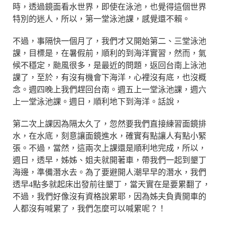
時，透過鏡面看水世界，即使在泳池，也覺得這個世界
特別的迷人，所以，第一堂泳池課，感覺還不賴。
不過，事隔快一個月了，我們才又開始第二、三堂泳池
課，目標是，在暑假前，順利的到海洋實習，然而，氣
候不穩定，颱風很多，是最近的問題，返回台南上泳池
課了，至於，有沒有機會下海洋，心裡沒有底，也沒概
念。週四晚上我們趕回台南。週五上一堂泳池課，週六
上一堂泳池課。週日，順利地下到海洋。話說，
第二次上課因為隔太久了，忽然要我們直接練習面鏡排
水，在水底，刻意讓面鏡進水，確實有點讓人有點小緊
張。不過，當然，這兩次上課還是順利地完成，所以，
週日，透早，姊姊、姐夫就開著車，帶我們一起到墾丁
海邊，準備潛水去。為了要避開人潮早早的潛水，我們
透早4點多就起床出發前往墾丁，當天實在是要累翻了，
不過，我們好像沒有資格說累耶，因為姊夫負責開車的
人都沒有喊累了，我們怎麼可以喊累呢？！