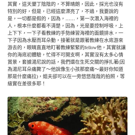
其實，這天墾丁陰陰的，不算晴朗，因此，採光也沒有
特別的好，但是，已經這麼漂亮了，不過，我要說的
是，一切都是假的，因為，……，第一次潛入海裡的
人，根本什麼都看不清楚，因為，光是要控制呼吸，上
上下下，一下子看教練的手勢練習海裡的面鏡排水，一
下子因為水壓而耳朵動，接著就是跟著教練在水底游來
游去的，眼睛直直地盯著教練緊緊的fellow他，其實就讓
你的海底初體驗，忙得不可開支啊，其實沒有太多心情
賞景，套據湯尼說的話，我們還在生死交關的掙扎著(因
為湯尼耳朵痛斃了～他說像生小孩那麼痛～最好你知道
那是什麼痛拉)，姐夫卻可以在一旁悠悠哉哉的拍照，等
級實在差很多耶！