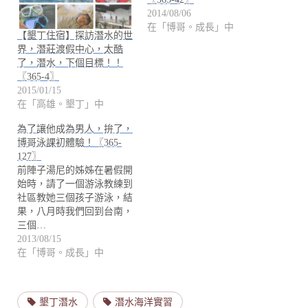
2014/08/06
在「博哥。成長」中
【墾丁住宿】探訪潛水的世
界，潛莊渡假中心，太酷
了，潛水，下個目標！！
〖365-4〗
2015/01/15
在「高雄。墾丁」中
為了讓他成為男人，拚了，
博哥泳課初體驗！〖365-
127〗
前陣子湯尼的姊姊在暑假開
始時，請了一個游泳教練到
社區教她三個孩子游泳，結
果，八月時我們回到台南，
三個…
2013/08/15
在「博哥。成長」中
墾丁潛水
潛水海洋實習