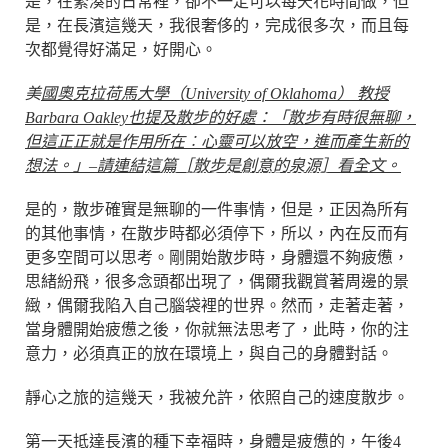
是，在緊湊的日常裡，卻不一定可以每天花時間做，但
是，在長濱這幾天，我很奢侈的，完成很多次，而且每
次都覺得好滿足，好開心。
美
國奧克拉荷馬大學（University of Oklahoma） 教授
Barbara Oakley也提及散步的好處：「散步有時很無聊，
但這正正就是作用所在︰心靈可以放空，進而產生新的
想法。」–請連結
這篇［散步是創意的泉源］
看全文。
是的，散步確實是無聊的一件事情，但是，正因為所有
的其他事情，在散步時都必須停下，所以，內在反而有
更多空間可以思考。剛開始散步時，身體還不夠疲憊，
思緒紛飛，很多念頭都出現了，偶爾我觀賞著周邊的景
緻，偶爾我陷入自己腦袋裡的世界。然而，走著走著，
當身體開始疲憊之後，你就無法思考了，此時，你的注
意力，必須真正的放在環境上，與自己的身體對話。
靜心之旅的這幾天，我被允許，依照自己的速度散步。
第一天抵達長濱的種下幸福時，身體是疲憊的，午後4