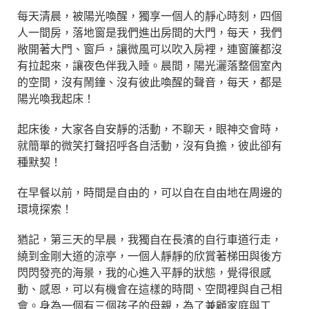
每天清晨，被陽光喚醒，獨享一個人的靜心時刻，四個
人一間房，落地窗是我們進出房間的大門，每天，我們
敞開著大門、窗戶，讓微風可以吹入房裡，連窗簾都沒
有拉起來，讓夜色伴我入睡。晨間，陽光灑落整個室內
的空間，沒有鬧鐘、沒有彼此喚醒的聲音，每天，都是
陽光喚我起床！
起床後，大家各自安靜的活動，不聊天，眼神交會時，
就簡單的微笑打聲招呼各自活動，沒有負擔，彼此卻有
種默契！
在早餐以前，時間是自由的，可以自在自由地在周邊的
環境探索！
猶記，第三天的早晨，我獨自在長濱的自行車道行走，
繞到金剛大道的涼亭，一個人靜靜的欣賞著梯田與後方
閃閃發亮的海景，我的心進入平靜的狀態，覺得很感
動、感恩，可以有機會在這樣的時間、空間裡與自己相
會。身為一個有三個孩子的母親，為了兼顧家庭與工