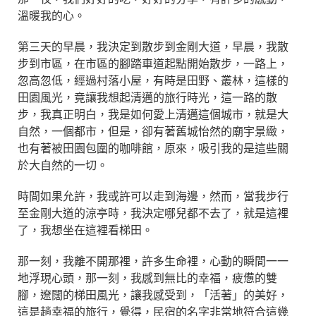
溫暖我的心。
第三天的早晨，我決定到散步到金剛大道，早晨，我散
步到市區，在市區的腳踏車道起點開始散步，一路上，
忽高忽低，經過村落小屋，有時是田野、叢林，這樣的
田園風光，竟讓我想起清邁的旅行時光，這一路的散
步，我真正明白，我是如何愛上清邁這個城市，就是大
自然，一個都市，但是，卻有著舊城怡然的廟宇景緻，
也有著被田園包圍的咖啡館，原來，吸引我的是這些關
於大自然的一切。
時間如果允許，我或許可以走到海邊，然而，當我步行
至金剛大道的涼亭時，我決定哪兒都不去了，就是這裡
了，我想坐在這裡看梯田。
那一刻，我離不開那裡，許多生命裡，心動的瞬間一一
地浮現心頭，那一刻，我感到無比的幸福，疲憊的雙
腳，遼闊的梯田風光，讓我感受到，「活著」的美好，
這是趟幸福的旅行，覺得，民宿的名字非常地符合這幾