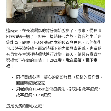
這兩天，在長濱曬傷的臂膀開始脫皮了，原來，從長濱
回來超過一週了，但是，這趟靜心之旅，為我的生活充
飽能量，即便，已經回歸原本的位置與角色，心仍彷彿
可以與長濱接線。而當時種下的力量與幸福感，也讓我
有勇氣在生活裡持續地進行改變，每天，練習有意識地
選擇當下在做的事情！！
2021春，我在長濱，種下幸
福
！！
同行畢姐心得：
靜心的奇幻旅程
（紀錄的很詳實・
回顧時感動滿滿）
周老師的
FB-best創傷療癒法
、
部落格 敘事療癒、
故事療癒、Best療癒
這是長濱的靜心之旅！