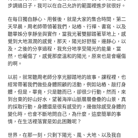
步調過日子，我可以在自己允許的範圍裡進步就很好。
在每日獨自靜心、用餐後，就是大家的集合時間，第二
天早晨，周老師帶領著我們，站樁、行禪、書寫、以及
聽畢姊分享靜坐與實作，當我光著雙腳踏著草地上，感
覺到大地濕潤的感覺，那天，陽光好舒服，邊靜心，以
及，之後的分享過程，我充分地享受陽光的能量，當
然，也曬傷了，感覺那麼溫和的陽光，原來也是會曬傷
的啊。
以前，就常聽周老師分享光腳踏地的故事，課程裡，也
經常帶著我們做些身體照顧的活動，例如站樁、敲打身
體，但是，畢竟，只是聽而已，卻很少行動，然而，來
到台東的好山好水，望著海岸山脈層層疊疊的山景，真
的採取行動，身體還是很有感受的，邊做除感受身體的
變化時，也會不斷地問自己，為什麼，這麼簡單的事
情，在生活裡落實是如此困難呢？
世界，在那一刻，只剩下陽光、風、大地、以及我自