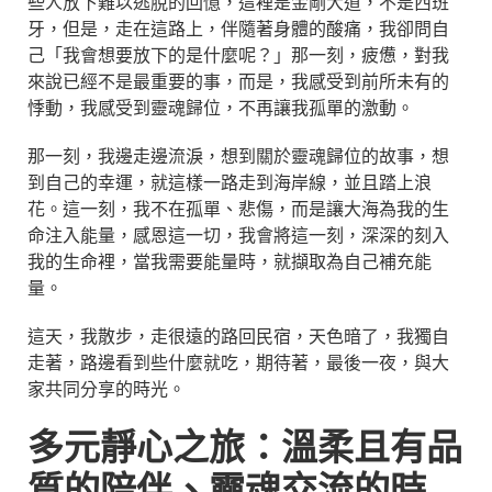
些人放下難以逃脫的回憶，這裡是金剛大道，不是西班
牙，但是，走在這路上，伴隨著身體的酸痛，我卻問自
己「我會想要放下的是什麼呢？」那一刻，疲憊，對我
來說已經不是最重要的事，而是，我感受到前所未有的
悸動，我感受到靈魂歸位，不再讓我孤單的激動。
那一刻，我邊走邊流淚，想到關於靈魂歸位的故事，想
到自己的幸運，就這樣一路走到海岸線，並且踏上浪
花。這一刻，我不在孤單、悲傷，而是讓大海為我的生
命注入能量，感恩這一切，我會將這一刻，深深的刻入
我的生命裡，當我需要能量時，就擷取為自己補充能
量。
這天，我散步，走很遠的路回民宿，天色暗了，我獨自
走著，路邊看到些什麼就吃，期待著，最後一夜，與大
家共同分享的時光。
多元靜心之旅：溫柔且有品
質的陪伴、靈魂交流的時