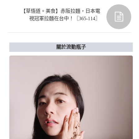
【草悟道。美食】赤阪拉麵，日本電
視冠軍拉麵在台中！〖365-114〗
關於流動瓶子