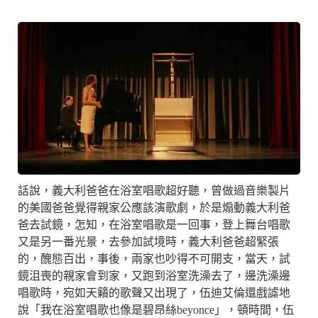
話說，義大利爸爸在浴室唱歌超好聽，曾做過音樂製片
的美國爸爸覺得親家公應該演歌劇，於是煽動義大利爸
爸去試鏡，怎知，在浴室唱歌是一回事，登上舞台唱歌
又是另一番光景，去參加試境時，義大利爸爸超緊張
的，醜態百出，事後，兩家也吵得不可開支，當天，試
鏡沮喪的親家會到家，又跑到浴室洗澡去了，邊洗澡邊
唱歌時，宛如天籟的歌聲又出現了，伍迪艾倫還戲謔地
說「我在浴室唱歌也像是碧昂絲beyonce」，頓時間，伍