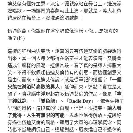
迪艾倫有個好主意，決定，讓親家站在舞台上，邊洗澡
邊唱歌，一場嬉鬧的喜劇就此上演，那就是，義大利爸
爸居然在舞台上，邊洗澡邊唱歌劇！
伍迪爺爺，你說你在浴室唱歌像這樣，你….是認真的
嗎？(抖)
這樣的狂想曲與笑話，還真的只有伍迪艾倫的腦袋想得
出來，當一個人每次都得在浴室裡才能表演時，又將會
造成什麼樣的風潮，這個片段，看了真的是讓人捧腹大
笑，不得不欽佩起伍迪艾倫特有的創意，而這個創意又
是由何而來，伍迪艾倫說，就是從筆記的幾個字「
一個
只能在淋浴時高歌的男人
」延伸而來，這點子實在是太
酷了，嚷我腦中浮現起許多伍迪艾倫的作品，像是「
拿
了錢就跑
」、「
變色龍
」、「
Radio Day
」，依舊保持了
早期的風格。這段真的很白爛，但是，很搞笑，
讓人看
了覺得，人生有無限的可能
，思想也獲得解放。這段好
有過往伍迪艾倫的風格，運用了大量的心理學概念，同
時也不斷地調侃自己，透過對話，還表達自己不退休的