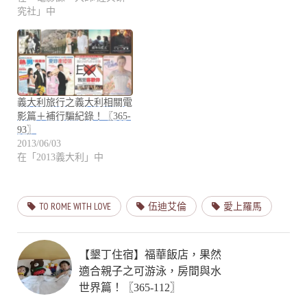
究社」中
義大利旅行之義大利相關電
影篇＋補行騙紀錄！〖365-
93〗
2013/06/03
在「2013義大利」中
TO ROME WITH LOVE
伍迪艾倫
愛上羅馬
【墾丁住宿】福華飯店，果然
適合親子之可游泳，房間與水
世界篇！〖365-112〗