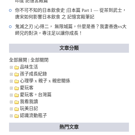
印度 記憶宮殿篇
你不可不知的日本飲食史 |日本篇 Part 1 — 從茶到武士，
唐宋如何影響日本飲食 之 記憶宮殿筆記
鬼滅之刃 |心得二， 無限城篇，什麼是善？我妻善逸vs大
師兄的對決，專注足以讓你成長！
文章分類
全部展開
全部關閉
|
品味生活
孩子成長紀錄
心理學 x 親子 x 親密關係
愛玩客
愛玩客。台灣篇
我看我讀
玩美日記
認識流動瓶子
熱門文章