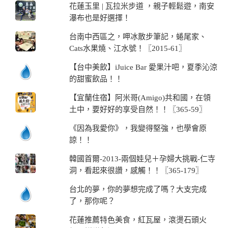
花蓮玉里 | 瓦拉米步道 ，親子輕鬆遊，南安
瀑布也是好選擇！
台南中西區之，呷冰散步筆記，蜷尾家、
Cats水果燒、江水號！〖2015-61〗
【台中美飲】iJuice Bar 愛果汁吧，夏季沁涼
的甜蜜飲品！！
【宜蘭住宿】阿米哥(Amigo)共和國，在領
土中，要好好的享受自然！！〖365-59〗
《因為我愛你》，我變得堅強，也學會原
諒！！
韓國首爾-2013-兩個娃兒＋孕婦大挑戰-仁寺
洞，看起來很讚，感觸！！〖365-179〗
台北的夢，你的夢想完成了嗎？大支完成
了，那你呢？
花蓮推薦特色美食，紅瓦屋，滾燙石頭火