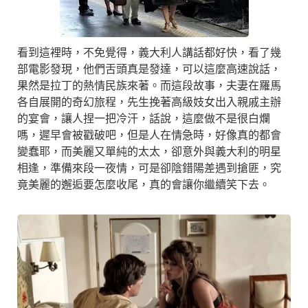
看到這裡時，不免覺得，義大利人講話都好快，看了幾
部電影發現，他們舌頭真是發達，可以這麼高速說話，
果然是拉丁的熱情民族來著。而這段故事，夫妻在羅馬
各自展開的奇幻旅程，先生挽著高級妓女出入親戚主辦
的宴會，讓人捏一把冷汗，話說，這麼做不是很白爛
嗎，遲早會被戳破吧，但是人在情急時，好像真的都會
變蠢耶，而美麗又單純的太太，卻意外與義大利的明星
相逢，準備來段一夜情，可是卻陰錯陽差遇到搶匪，究
竟美麗的邂逅要怎麼收尾，真的會讓你繼續笑下去。