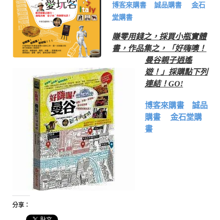
博客來購書
誠品購書
金石
堂購書
賺零用錢之，採買小瓶實體
書，作品集之，「好嗨噢！
曼谷親子逍遙
遊！」採購點下列
連結！GO!
博客來購書
誠品
購書
金石堂購
書
分享：