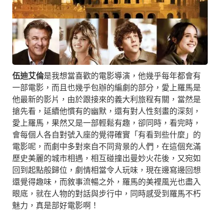
伍迪艾倫
是我想當喜歡的電影導演，他幾乎每年都會有
一部電影，而且也幾乎包辦的編劇的部分，愛上羅馬是
他最新的影片，由於跟接來的義大利旅程有關，當然是
搶先看，延續他慣有的幽默，還有對人性刻畫的深刻，
愛上羅馬，果然又是一部輕鬆有趣，卻同時，看完時，
會每個人各自對號入座的覺得確實「有看到些什麼」的
電影呢，而劇中多對來自不同背景的人們，在這個充滿
歷史美麗的城市相遇，相互碰撞出曼妙火花後，又宛如
回到起點般歸位，劇情相當令人玩味，現在邊寫邊回想
還覺得趣味，而敘事流暢之外，羅馬的美裡風光也盡入
眼底，就在人物的對話與步行中，同時感受到羅馬不朽
魅力，真是部好電影啊！