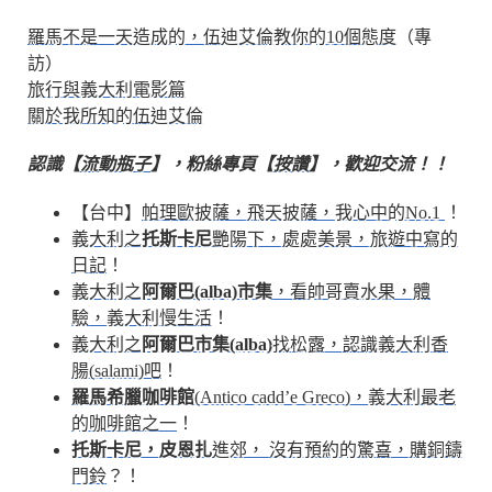
羅馬不是一天造成的，伍迪艾倫教你的10個態度
（專
訪）
旅行與義大利電影篇
關於我所知的伍迪艾倫
認識【
流動瓶子
】，粉絲專頁【
按讚
】，歡迎交流！！
【台中】
帕理歐披薩，飛天披薩，我心中的No.1
！
義大利之
托斯卡尼
艷陽下，處處美景，旅遊中寫的
日記
！
義大利之
阿爾巴(alba)市集
，看帥哥賣水果，體
驗，義大利慢生活
！
義大利之
阿爾巴市集(alba)
找松露，認識義大利香
腸(salami)吧
！
羅馬希臘咖啡館
(Antico cadd’e Greco)，義大利最老
的咖啡館之一
！
托斯卡尼，皮恩扎
進郊， 沒有預約的驚喜，購銅鑄
門鈴
？！