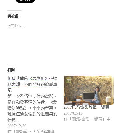
請按讚：
正在載入...
相關
伍迪艾倫的《罪與愆》～遇
見大師，不同階段的蛻變筆
記
第一次看伍迪艾倫的電影，
是在和欣客運的時候，《愛
2017已看電影片單一覽表
情決勝點》，小小的螢幕，
2017/03/13
難掩伍迪艾倫對於世間男女
在「閱讀/電影一覽表」中
情慾…
2007/12/20
在「電影課。大師/經典研