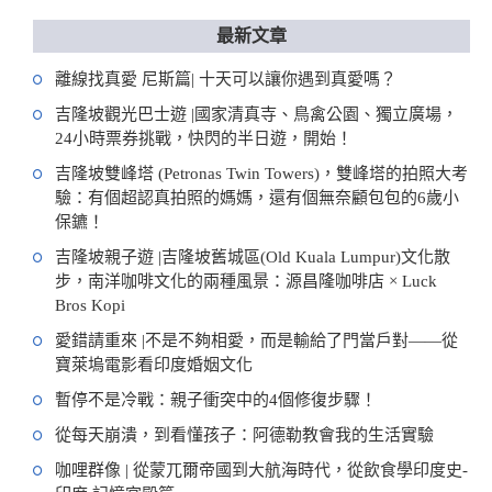
最新文章
離線找真愛 尼斯篇| 十天可以讓你遇到真愛嗎？
吉隆坡觀光巴士遊 |國家清真寺、鳥禽公園、獨立廣場，
24小時票券挑戰，快閃的半日遊，開始！
吉隆坡雙峰塔 (Petronas Twin Towers)，雙峰塔的拍照大考
驗：有個超認真拍照的媽媽，還有個無奈顧包包的6歲小
保鑣！
吉隆坡親子遊 |吉隆坡舊城區(Old Kuala Lumpur)文化散
步，南洋咖啡文化的兩種風景：源昌隆咖啡店 × Luck
Bros Kopi
愛錯請重來 |不是不夠相愛，而是輸給了門當戶對——從
寶萊塢電影看印度婚姻文化
暫停不是冷戰：親子衝突中的4個修復步驟！
從每天崩潰，到看懂孩子：阿德勒教會我的生活實驗
咖哩群像 | 從蒙兀爾帝國到大航海時代，從飲食學印度史-