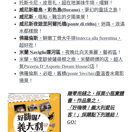
托斯卡尼，皮恩扎，超在地美味牛排，嚐鮮
！
威尼斯離島，彩色島(Burano)
，夢幻的童話之島
！
威尼斯
，搭船，難忘的夕陽美景
！
威尼斯夜遊里阿爾托橋(ponte di ritlto)
，迷路，浪滿
水都樣貌
！
佛羅倫斯
，鮮嫩丁骨大牛排bistecca alla fiorentina，
超好吃
！
米蘭 Naviglio運河區
，夜晚比白天美麗，藝術區
！
米蘭，帕里歐披薩尋根之旅，米蘭師傅的店，超人
氣Pizzeria D’ Asporto Dream House2店
！
佛羅倫斯，必遊，舊橋(ponte Vecchio)重溫香水電影
場景
！
賺零用錢之，採買小瓶實體
書，作品集之，
「好嗨噢！義大利愛玩
客！」採購點下列連結！
GO!