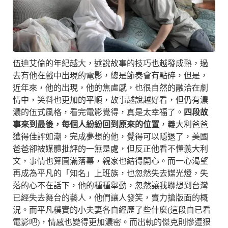
伍迪艾倫的年紀越大，述說故事的技巧也越發成熟，過
去有他在戲中出現的電影，總是節奏會有點碎，但是，
近年來，他的出現，他的焦慮感，也很自然的融洽在劇
情中，笑料也更加的平順，故事越說越好看，但仍有濃
濃的伍式風格，看完電影覺得，真是太幸福了。
四段故
事來到最後，每個人紛紛回到原來的位置
，義大利爸爸
獲得佳評如潮，完成夢想的他，覺得可以隱退了，美國
爸爸卻被媒體批評的一無是處，但反正他看不懂義大利
文，事情也算圓滿落幕，親家也結得開心。而一心渴望
再成為平凡的「知名」上班族，也忽然失去媒光燈，失
落的心不在話下，他的種種舉動，忽然讓我聯想到台灣
已經失去舞台的藝人，他們讓人發笑，賣力搶版面的概
況。而平凡樸實的小夫妻各自經歷了些什麼(這段自已看
電影吧)，情感也變得更加濃密。而出軌的傑克則慘遭狠