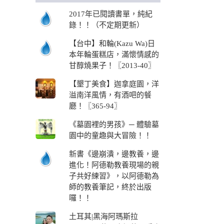
2017年已閱讀書單，純紀
錄！！（不定期更新）
【台中】和輪(Kazu Wa)日
本年輪蛋糕店，滿懷情感的
甘醇燒果子！〖2013-40〗
【墾丁美食】迦拿庭園，洋
溢南洋風情，有酒吧的餐
廳！〖365-94〗
《墓園裡的男孩》─ 體驗墓
園中的童趣與大冒險！！
新書《邊崩潰，邊教養，邊
進化！阿德勒教養現場的親
子共好練習》，以阿德勒為
師的教養筆記，終於出版
囉！！
土耳其|黑海阿瑪斯拉