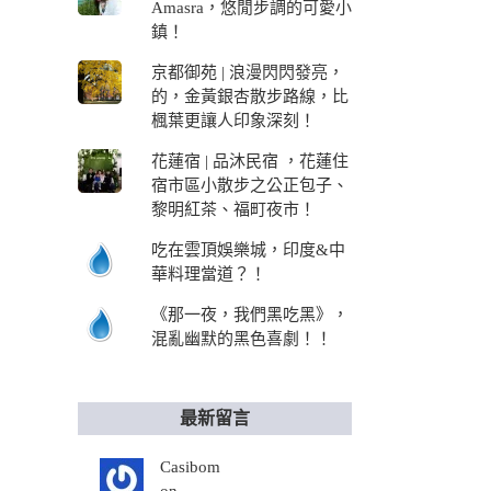
Amasra，悠閒步調的可愛小
鎮！
京都御苑 | 浪漫閃閃發亮，
的，金黃銀杏散步路線，比
楓葉更讓人印象深刻！
花蓮宿 | 品沐民宿 ，花蓮住
宿市區小散步之公正包子、
黎明紅茶、福町夜市！
吃在雲頂娛樂城，印度&中
華料理當道？！
《那一夜，我們黑吃黑》，
混亂幽默的黑色喜劇！！
最新留言
Casibom
on