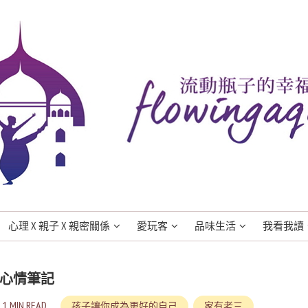
心理 X 親子 X 親密關係
愛玩客
品味生活
我看我讀
心情筆記
1 MIN READ
孩子讓你成為更好的自己
家有老三