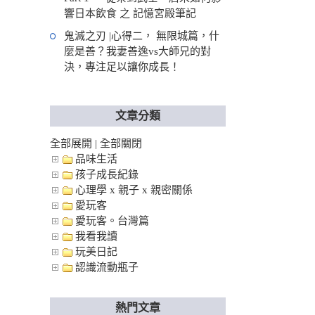
響日本飲食 之 記憶宮殿筆記
鬼滅之刃 |心得二， 無限城篇，什
麼是善？我妻善逸vs大師兄的對
決，專注足以讓你成長！
文章分類
全部展開
|
全部關閉
品味生活
孩子成長紀錄
心理學 x 親子 x 親密關係
愛玩客
愛玩客。台灣篇
我看我讀
玩美日記
認識流動瓶子
熱門文章