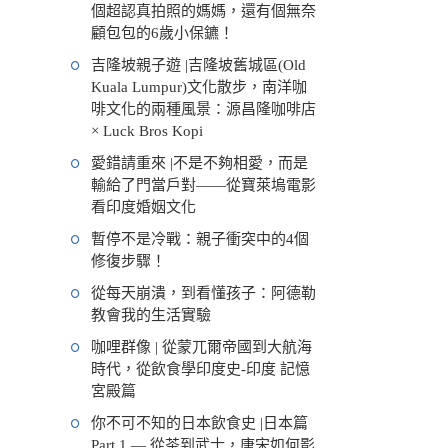
個超認真拍照的媽媽，還有個無奈
顧包包的6歲小保鑣！
吉隆坡親子遊 |吉隆坡舊城區(Old
Kuala Lumpur)文化散步，南洋咖
啡文化的兩種風景：源昌隆咖啡店
× Luck Bros Kopi
愛錯請重來 |不是不夠相愛，而是
輸給了門當戶對——從寶萊塢電影
看印度婚姻文化
暫停不是冷戰：親子衝突中的4個
修復步驟！
從每天崩潰，到看懂孩子：阿德勒
教會我的生活實驗
咖哩群像 | 從蒙兀爾帝國到大航海
時代，從飲食學印度史-印度 記憶
宮殿篇
你不可不知的日本飲食史 |日本篇
Part 1 — 從茶到武士，唐宋如何影