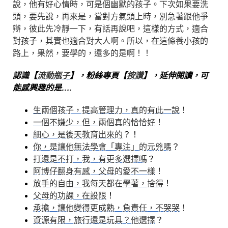
說，他有好心情時，可是個幽默的孩子。下次如果要洗
頭，要先說，再來是，當對方氣頭上時，別急著跟他爭
辯，彼此先冷靜一下，有話再說吧，這樣的方式，適合
對孩子，其實也適合對大人啊。所以，在這條養小孩的
路上，果然，要學的，還多的是啊！！
認識【
流動瓶子
】，粉絲專頁【
按讚
】，延伸閱讀，可
能感興趣的是….
生兩個孩子，提高管理力，真的有此一說
！
一個不嫌少，但，兩個真的恰恰好
！
細心，是後天教育出來的
？！
你，是讓他無法學會「專注」的元兇嗎
？
打還是不打，我，有更多選擇嗎
？
阿博仔翻身有感，父母的愛不一樣
！
放手的自由，我每天都在學著，捨得
！
父母的功課，在設限
！
承擔，讓他變得更成熟，負責任，不哭哭
！
資源有限，旅行還是玩具？他選擇
？