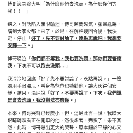
博哥邊哭邊大叫「為什麼你們去洗頭，為什麼你們等
我！！！」
總之，對話陷入無限輪迴，博哥越問越氣，腳還亂踢，
講到大家火都上來了，於是，在解釋幾回合後，我決
定，停止「
好了，先不要討論了，晚點再說吧，我想要
安靜一下
。
」
博哥啜泣「
你們都不等我，我也要洗頭，那你們要答應
我，下次不可以跑去洗頭….
」
我冷冷地回應「好了先不要討論了，晚點再說。」一邊
還用手敲湯尼，叫身為爸爸也勸勸他，讓大伙得個安
靜，結果，湯尼說「
好了，不要再說了，下次，我們還
是會去洗頭，我沒辦法答應你
。
」
本來，博哥哭聲已經變小，但，湯尼此言一說，我瞪大
眼睛轉頭看正在開車的他，然後想著，完蛋了，果不其
然，此時，博哥爆出更大的哭聲，原本趨於平靜的心又