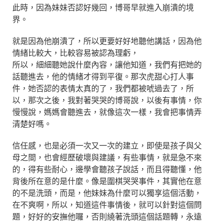
此時，因為妹妹否認好幾回，博哥早就進入崩潰的境
界。
就是因為他崩潰了，所以更要好好地聽他講話，因為他
情緒比較大，比較容易被認為理虧，
所以，細細聽她說什麼內容，讓他知道，我們有把她的
話聽進去，他的情緒才得到平復。那次虎甜心打人事
件，她否認的表情太真的了，我們都被唬過去了，所
以，那次之後，我對著哭哭的博哥說，以後有事情，你
慢慢說，媽媽會聽進去，就像這次一樣，我會把事情弄
清楚好嗎。
信任感，也是必須一次又一次的建立，即使是孩子與父
母之間，也會經歷破壞與建議，有些事情，就是急不來
的，得有些耐心，邊學會聽孩子說話，而且得聽懂，他
背後所在意的是什麼。像是圍棋哭哭事件，其實他在意
的不是洗頭，而是，他妹妹為什麼可以獨享這個活動，
在不爽啊，所以，知道這件事情後，就可以針對這個問
題，好好的安撫他囉，否則繞著洗頭這個話題轉，永遠