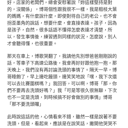
好，店家的老闆們，總會安慰著說「妳這樣堅持是對
的，沒關係」，博哥個性跟我很不一樣，我是粗枝大葉
的媽媽，有什麼說什麼，即使對待自己的老公，也不會
拐歪墨角的說話，想要什麼，會直接表達。孩子，因為
是孩子，自然，很多話語不懂得怎麼表達才清楚，所
以，發生事情後，練習遇到同樣的狀況，怎麼說，別人
才會聽得懂，也很重要。
那天在車上，博歌哭翻了，我請他先別想爸爸剛剛說的
話，等車子下高速公路後，我會再好好跟他抱一抱，那
天晚上，我們沒有再討論洗頭的事情了。隔天一早，博
哥睡飽了，早上邊吃饅頭，邊笑笑地說「嘿，我下次還
可以去比賽圍棋嗎？」我回答，可以啊，博哥「那，你
們不要再去洗頭好嗎？」我「可是等很久很無聊，下次
也不一定是洗頭，到時候搞不好會做別的事情」博哥
「那不要洗頭囉」
此時說這話的他，心情看來不錯，雖然一樣是說著不要
洗頭，但是，看起來，應該是在說笑話，撇開他哭哭不