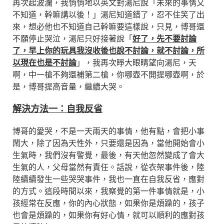
再次起波瀾，我悄悄地以英文對湯尼說「未來的事情又
不知道，幹嘛講以後！」湯尼知道錯了，忍不住笑了出
來，想必他也不知道自己幹嘛要這樣說，只見，博哥還
不願停止哭泣，湯尼只好接著說「
好了，先不要討論
了，早上你的玩具我沒收後也說不討論，就不討論，所
以現在也是不討論
」，我再次睜大眼睛望向湯尼，天
啊，中一槍不夠還補第二槍，你哪壺不開提哪壺啊，於
是，博哥提高音量，繼續大哭。
解決方法一：自我反省
博哥的愛哭，不是一天兩天的事情，他有點，會把小事
鬧大，除了因為天性外，只要還是因為，當他開始會小
生氣時，我們沒有警覺，最後，有天他忽然變成了會大
生氣的人，父母當然有責任。話說，從衣架事件後，陸
陸續續發生一些哭哭事件，我也一直在自我反省，應對
的方式。這段時間以來，我察覺的第一件事情就是，小
孩經常在反應，你的內心狀態，如果你是煩躁的，孩子
也會是煩躁的，如果你有好心情，就可以順利的應對孩