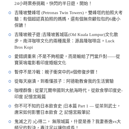
24小時票券挑戰，快閃的半日遊，開始！
吉隆坡雙峰塔 (Petronas Twin Towers)，雙峰塔的拍照大考
驗：有個超認真拍照的媽媽，還有個無奈顧包包的6歲小
保鑣！
吉隆坡親子遊 |吉隆坡舊城區(Old Kuala Lumpur)文化散
步，南洋咖啡文化的兩種風景：源昌隆咖啡店 × Luck
Bros Kopi
愛錯請重來 |不是不夠相愛，而是輸給了門當戶對——從
寶萊塢電影看印度婚姻文化
暫停不是冷戰：親子衝突中的4個修復步驟！
從每天崩潰，到看懂孩子：阿德勒教會我的生活實驗
咖哩群像 | 從蒙兀爾帝國到大航海時代，從飲食學印度史-
印度 記憶宮殿篇
你不可不知的日本飲食史 |日本篇 Part 1 — 從茶到武士，
唐宋如何影響日本飲食 之 記憶宮殿筆記
鬼滅之刃 |心得二， 無限城篇，什麼是善？我妻善逸vs大
師兄的對決，專注足以讓你成長！