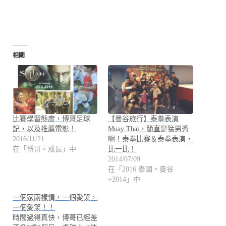
相關
比賽學習態度，博哥足球
【曼谷旅行】泰拳表演
記，以及推薦電影！
Muay Thai，簡直是猛男秀
2016/11/21
啊！泰拳比賽＆泰拳表演，
在「博哥。成長」中
比一比！
2014/07/09
在「2016 泰國。曼谷
+2014」中
一個家兩樣情，一個愛哭，
一個愛笑！！
時間過得真快，博哥已經差