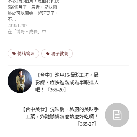
不多2歲3個月，虎甜心也快
滿6個月了，最近，兄妹倆
終於可以開始一起玩耍了，
不…
2010/12/07
在「博哥。成長」中
情緒管理
親子教養
【台中】逢甲JS攝影工坊，攝
影課，趕快進階成為單眼達人
吧！〖365-20〗
【台中美食】況味慶，私廚的美味手
工菜，炸雞腿排怎麼這麼好吃啊！
〖365-27〗