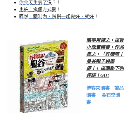
你今天生氣了沒
？！
也許，換個方式愛
！
既然，體制內，慢慢一起變好，就好
！
賺零用錢之，採買
小瓶實體書，作品
集之，
「好嗨噢！
曼谷親子逍遙
遊
！」採購點下列
連結！GO!
博客來購書
誠品
購書
金石堂購
書