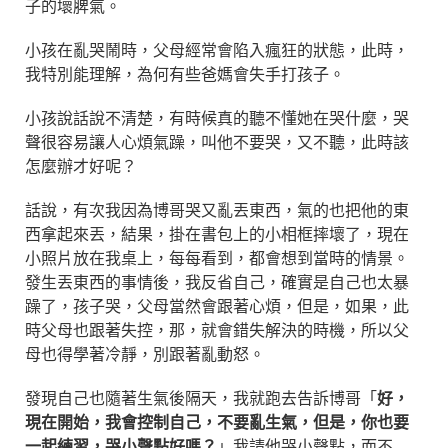
子的壞脾氣。
小孩在亂哭鬧時，父母經常會陷入瘋狂的狀態，此時，
我特別能理解，為何有些爸媽會失手打孩子。
小孩說話說不清楚，有時候真的聽不懂她在哭什麼，哭
聲很容易讓人心煩氣躁，叫他不要哭，又不聽，此時該
怎麼辦才好呢？
話說，有次我因為博哥哭又亂丟東西，氣的也把他的東
西拿起來丟，結果，掛在書包上的小相框摔壞了，現在
小照片放在我桌上，每每看到，都會想到當時的情景。
發生丟東西的事情後，我反省自己，確實是自己也太暴
躁了，孩子哭，父母當然會跟著心煩，但是，如果，此
時父母也跟著失控，那，就會錯失解決的時機，所以父
母也得學著冷靜，別跟著亂動怒。
發現自己也隨著生氣後隔天，我就跑去告訴博哥「
好，
現在開始，我會控制自己，不要亂生氣，但是，你也要
一起練習，哭小聲點好嗎？
」我請他哭小聲點，而不