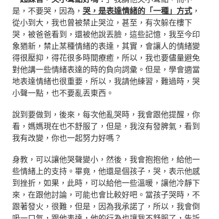
是，不要哭，因為，
哭，是表達情緒的「一種」方式
，
從小到大，我也曾被禁止哭泣，甚至，有次躲在樓下
哭，被爸爸看到，還被他說丟臉，這些記憶，我至今印
象猶新，禁止某種情緒的表達，其實，會讓人的情緒變
得很壓抑，得花很多時間療癒，所以，我也要儘量避免
對他講一些情緒表達的時的負向詞彙。但是，學會適當
地表達情緒也很重要，所以，我請他練習，難過時，哭
小聲一點，也不要亂丟東西。
說到要做到，後來，每次他亂哭時，我會跟他提醒，你
看，媽媽現在也不舒服了，但是，我沒有發脾氣，看到
我有改變，你也一起努力好嗎？
身教，可以讓他哭聲變小，然後，我會抱抱他，給他一
些情緒上的支持。畢竟，他還是個孩子，哭，表示他感
到挫折，如果，此時，可以給他一些溫暖，讓他冷靜下
來，在跟他討論，可能也會比較好吧。當孩子哭時，不
跟著發火，很難，但是，因為我承諾了，所以，我會倒
吸一口氣，跟他表達，他的行為也讓我不舒服了，告訴