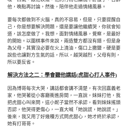
他，晚點再討論，然後，陪伴他走過情緒風暴。
要每次都做到不火腦，真的不容易，但是，只要提醒自
己，你是想要解決問題，還是要讓他繼續哭，你就會知
道，該怎麼做了。我想，面對情緒風暴，覺察，是最好
的開始。以圍棋事件來說，兩造雙方都沒有錯，但是身
為父母，其實沒必要在火上澆油，傷口上撒鹽，硬是要
說些也讓對方生氣的話，所以，越哭越烈，父母有則，
所以要反省。
解決方法之二：學會聽他講話(虎甜心打人事件)
因為博哥每次大哭，講話都會講不清楚，有次回嘉義老
家，他哭著從小客廳衝進房間，一直說，妹妹打他，我
把虎甜心叫來問，這小妮子當然不承認，看到妹妹搖頭
否認，他哭得更傷心，一直大喊「她說謊，她說謊。」
後來，我又用了好幾種方式問虎甜心，她才終於承認，
她有打哥哥。