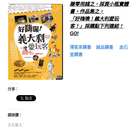
賺零用錢之，採買小瓶實體
書，作品集之，
「好嗨噢！義大利愛玩
客！」採購點下列連結！
GO!
博客來購書
誠品購書
金石
堂購書
分享：
請按讚：
正在載入...