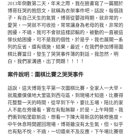
2013年倒數第二天，年末之際，我在臉書寫了一篇關於
博哥狂哭的抱怨文，就稱為衣架事件吧，話說，每個孩
子，有自己天生的氣質，博哥從嬰孩時期，就非常的，
愛哭，一哭就不可收拾，常常讓身為老母的我，非常的
困擾，不過，我可不會就這樣認輸的，被動的一直被這
傢伙給困擾，可不是我的個性，於是乎，我也展開一系
列的反省，還有措施，結果，最近，在我們參加博哥圍
棋比賽當日，發生了哭哭事件簿的對話，我忽然，明
白，我們家溝通，出了問題！！！！
案件說明：圍棋比賽之哭哭事件
話說，這天博哥生平第一次圍棋比賽，全家人一大早，
就風塵僕僕地大里區到西屯區，到現場才知道，比賽得
花整整一天的時間，從早到下午，要比五場，陪比的家
人不能在旁邊看，實在有點無聊，於是，上午時間，我
們衝到帕里歐新店，想看一下陳大哥新店的裝修進度，
中午休息時間遲回現場，博哥雖沒有太生氣，但，似乎
也有點不悅，不過，一切還來不及反應，下午場比賽很