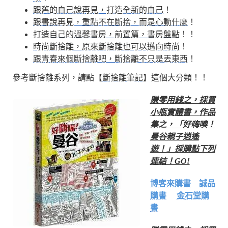
跟舊的自己說再見，打造全新的自己
！
跟書說再見，重點不在斷捨，而是心動什麼
！
打造自己的溫馨書房，前置篇，書房盤點
！！
時尚斷捨離，原來斷捨離也可以邁向時尚
！
跟青春來個斷捨離吧，斷捨離不只是丟東西
！
參考斷捨離系列，請點【
斷捨離筆記
】這個大分類！！
賺零用錢之，採買
小瓶實體書，作品
集之，
「好嗨噢！
曼谷親子逍遙
遊！」採購點下列
連結！GO!
博客來購書
誠品
購書
金石堂購
書