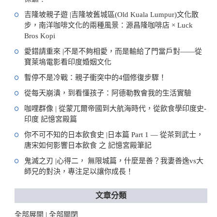
吉隆坡親子遊 |吉隆坡舊城區(Old Kuala Lumpur)文化散
步，南洋咖啡文化的兩種風景：源昌隆咖啡店 × Luck
Bros Kopi
愛錯請重來 |不是不夠相愛，而是輸給了門當戶對——從
寶萊塢電影看印度婚姻文化
暫停不是冷戰：親子衝突中的4個修復步驟！
從每天崩潰，到看懂孩子：阿德勒教會我的生活實驗
咖哩群像 | 從蒙兀爾帝國到大航海時代，從飲食學印度史-
印度 記憶宮殿篇
你不可不知的日本飲食史 |日本篇 Part 1 — 從茶到武士，
唐宋如何影響日本飲食 之 記憶宮殿筆記
鬼滅之刃 |心得二， 無限城篇，什麼是善？我妻善逸vs大
師兄的對決，專注足以讓你成長！
文章分類
全部展開
全部關閉
|