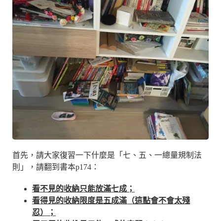
首先，請大家復習一下什麼是「七、五、一總量規制法
則」，請翻到書本p174：
看不見的收納只能放滿七成；
看得見的收納限度是五成滿（這點會不會太殘
忍）；