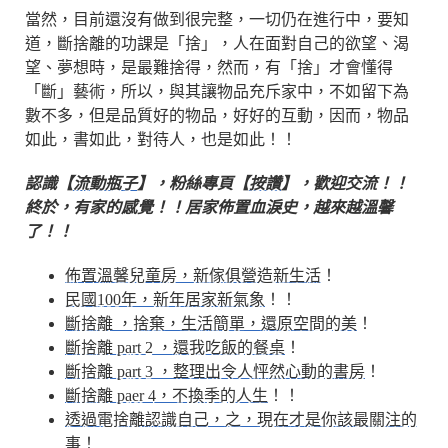
當然，目前還沒有做到很完整，一切仍在進行中，要知
道，斷捨離的功課是「捨」，人在面對自己的欲望、渴
望、夢想時，是最難捨得，然而，有「捨」才會懂得
「斷」藝術，所以，與其讓物品充斥家中，不如留下為
數不多，但是品質好的物品，好好的互動，因而，物品
如此，書如此，對待人，也是如此！！
認識【
流動瓶子
】，粉絲專頁【
按讚
】，歡迎交流！！
終於，有家的感覺！！居家佈置血淚史，越來越溫馨
了！！
佈置溫馨兒童房，新傢俱營造新生活
！
民國100年，新年居家新氣象
！！
斷捨離 ，捨棄，生活簡單，還原空間的美
！
斷捨離 part 2 ，還我吃飯的餐桌
！
斷捨離 part 3 ，整理出令人怦然心動的書房
！
斷捨離 paer 4，不換季的人生
！！
透過電捨離認識自己，之，現在才是你該最關注的
事
！