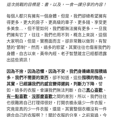
這次挑戰的目標是：書，以及，一食一課分享的內容！
每個人都只有擁有一個身體，但是，我們卻總希望擁有
得更多，更大的房子、更高級的車子、更多錢、享受更
多美食…，但不管如何，我們都無法擁有更多，一旦我
們擁有它了，往往，我們也用不到，概念上來說，這個
大家明白，但是，實務面而言，卻非常難以做到，有智
慧的”節制”，然而，過多的慾望，其實往往也傷害我們的
身體，自古以來，黃帝內經、老子智慧箴言已經都透露
出這些資訊！
因為不捨，因為恐懼，因為不安，我們身邊總是囤積過
多，我們不需要的東西
，卻不知道，這些
囤積的物品，
其實，已經讓我們的感官變得遲鈍，判斷力下降
，譬
如，過多的衣服，會讓我們無法判斷，自己
真心喜歡
、
有一點喜歡
、
沒那麼喜歡
之間的差別，所以，我們往往
也很難將自己打理得很好，打開衣櫥永遠少一件衣服，
究竟是真的少一件衣服，還是，其實整個衣櫃沒有一件
適合自己的衣服啊？！關於衣服的分享，之前寫過，今