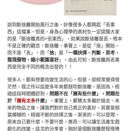
說到斷捨離開始風行之後，好像很多人都興起「丟東
西」這檔事，但是，身為心理學的高材生一定提醒大家
的是「斷捨離真的≠丟東西」，如果說斷捨離是丟，根本
不是正確的觀念，斷捨離，事實上，是從「捨」開始，
而不是「丟」，而「
捨
」是「
一種抉擇、判斷、思考、
整理廢物、縮小範圍喜好
」，由此可知，斷捨離與丟東
西是完全不同的概念出發的！！
很多人，都有想要改變生活的心，但是，卻經常覺得很
茫然，我之所以這麼多年來都鼓吹斷捨離，是因為，經
過這段時間體認到，
問題不在「擁有些什麼」，問題在
於「
擁有太多
什麼」
，事實上，累積太多屬於過去、未
來的物品之後，讓我們對於自己真正的喜好，其實是相
當模糊的，經過不斷的抉擇之後，漸漸的，可以發現，
原來自己要什麼，不要什麼，進而，可以讓生活產生戲
劇化的改變，這次的分享會，剛好是個斷捨離歷程很棒