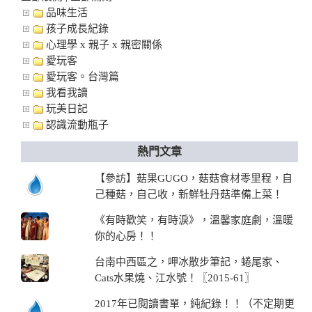
品味生活
孩子成長紀錄
心理學 x 親子 x 親密關係
愛玩客
愛玩客。台灣篇
我看我讀
玩美日記
認識流動瓶子
熱門文章
【參訪】菇果GUGO，菇菇食材零里程，自
己種菇，自己收，新鮮牡丹菇準備上菜！
《有時歡笑，有時淚》，溫馨家庭劇，溫暖
你的心房！！
台南中西區之，呷冰散步筆記，蜷尾家、
Cats水果燒、江水號！〖2015-61〗
2017年已閱讀書單，純紀錄！！（不定期更