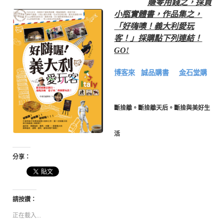
賺零用錢之，採買
小瓶實體書，作品集之，
「好嗨噢！義大利愛玩
客！」採購點下列連結！
GO!
博客來
誠品購書
金石堂購
斷捨離。斷捨離天后。斷捨與美好生
活
分享：
請按讚：
正在載入...