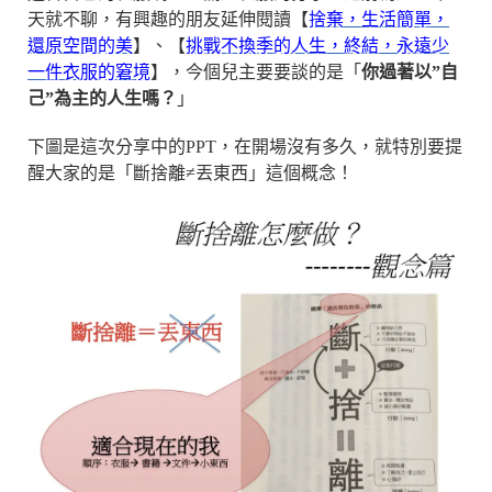
天就不聊，有興趣的朋友延伸閱讀【
捨棄，生活簡單，
還原空間的美
】、【
挑戰不換季的人生，終結，永遠少
一件衣服的窘境
】，今個兒主要要談的是「
你過著以”自
己”為主的人生嗎？
」
下圖是這次分享中的PPT，在開場沒有多久，就特別要提
醒大家的是「斷捨離≠丟東西」這個概念！