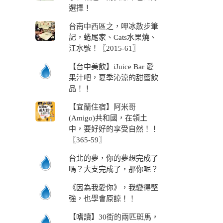
選擇！
台南中西區之，呷冰散步筆
記，蜷尾家、Cats水果燒、
江水號！〖2015-61〗
【台中美飲】iJuice Bar 愛
果汁吧，夏季沁涼的甜蜜飲
品！！
【宜蘭住宿】阿米哥
(Amigo)共和國，在領土
中，要好好的享受自然！！
〖365-59〗
台北的夢，你的夢想完成了
嗎？大支完成了，那你呢？
《因為我愛你》，我變得堅
強，也學會原諒！！
【嗜讀】30街的兩匹斑馬，