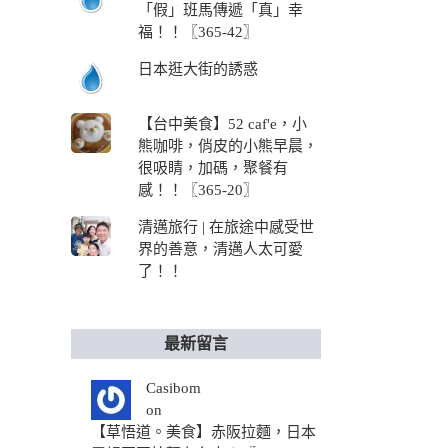
「假」班馬傳遞「真」幸
福！！〖365-42〗
日本逛大街的誘惑
【台中美食】52 caf'e，小
熊咖啡，俏皮的小熊早晨，
很吸睛，加碼，聚餐有
感！！〖365-20〗
清邁旅行 | 在旅途中感受世
界的善意，清邁人太可愛
了！！
最新留言
Casibom
on
【草悟道。美食】赤阪拉麵，日本