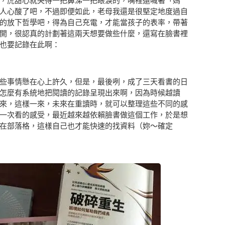
，虎甜心就哭得一把鼻涕一把眼淚的，嘴裡還喊著「媽
人心酸了吧，不過即便如此，老母我還是很堅定地度過自
的放下哲學吧，得為自己充電，才能當孩子的表率，帶著
開，很認真的計劃著這兩天想要做些什麼，還寫在臉書裡
也要記錄在此啊：
些事情懸在心上許久，但是，最後咧，成了三天看書的日
怎麼有系統地把閱讀的記錄呈現出來啊，因為時候越讀
來，這樣一來，未來在重讀時，就可以整理這些不同的感
一次看的感受，最近越來越依賴臉書做這個工作，於是想
在部落格，這樣自己也才能快速的找資料（妳～確定