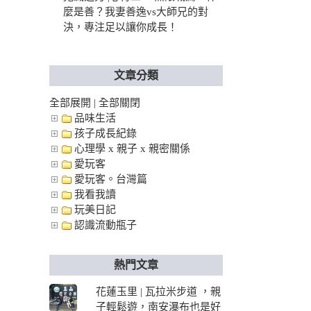
麼是善？我妻善逸vs大師兄的對
決，專注足以讓你成長！
文章分類
全部展開
|
全部關閉
品味生活
孩子成長紀錄
心理學 x 親子 x 親密關係
愛玩客
愛玩客。台灣篇
我看我讀
玩美日記
認識流動瓶子
熱門文章
花蓮玉里 | 瓦拉米步道 ，親
子輕鬆遊，南安瀑布也是好