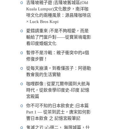
吉隆坡親子遊 |吉隆坡舊城區(Old
Kuala Lumpur)文化散步，南洋咖
啡文化的兩種風景：源昌隆咖啡店
× Luck Bros Kopi
愛錯請重來 |不是不夠相愛，而是
輸給了門當戶對——從寶萊塢電影
看印度婚姻文化
暫停不是冷戰：親子衝突中的4個
修復步驟！
從每天崩潰，到看懂孩子：阿德勒
教會我的生活實驗
咖哩群像 | 從蒙兀爾帝國到大航海
時代，從飲食學印度史-印度 記憶
宮殿篇
你不可不知的日本飲食史 |日本篇
Part 1 — 從茶到武士，唐宋如何影
響日本飲食 之 記憶宮殿筆記
鬼滅之刃 |心得二， 無限城篇，什